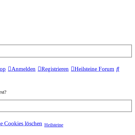
Suche
hop
Anmelden
Registrieren
Heilsteine Forum
est?
le Cookies löschen
Heilsteine