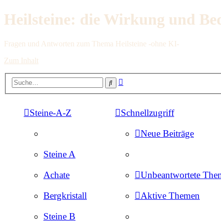
Heilsteine: die Wirkung und Be
Fragen und Antworten zum Thema Heilsteine -ohne KI-
Zum Inhalt
Erweiterte
Suche
Suche
Steine-A-Z
Schnellzugriff
Neue Beiträge
Steine A
Achate
Unbeantwortete The
Bergkristall
Aktive Themen
Steine B