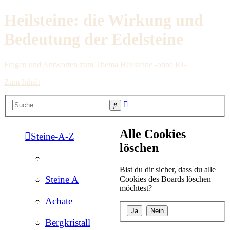
Heilsteine: die Wirkung und
Bedeutung der Edelsteine
Fragen und Antworten zum Thema Heilsteine -ohne KI-
Zum Inhalt
Erweiterte
Suche
Suche
Alle Cookies
Steine-A-Z
löschen
Bist du dir sicher, dass du alle
Steine A
Cookies des Boards löschen
möchtest?
Achate
Bergkristall