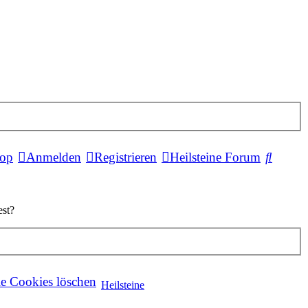
Suche
hop
Anmelden
Registrieren
Heilsteine Forum
est?
le Cookies löschen
Heilsteine