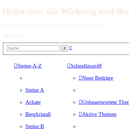
Heilsteine: die Wirkung und Be
Fragen und Antworten zum Thema Heilsteine -ohne KI-
Zum Inhalt
Erweiterte
Suche
Suche
Steine-A-Z
Schnellzugriff
Neue Beiträge
Steine A
Achate
Unbeantwortete The
Bergkristall
Aktive Themen
Steine B