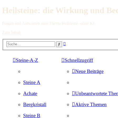
Heilsteine: die Wirkung und Be
Fragen und Antworten zum Thema Heilsteine -ohne KI-
Zum Inhalt
Erweiterte
Suche
Suche
Steine-A-Z
Schnellzugriff
Neue Beiträge
Steine A
Achate
Unbeantwortete The
Bergkristall
Aktive Themen
Steine B