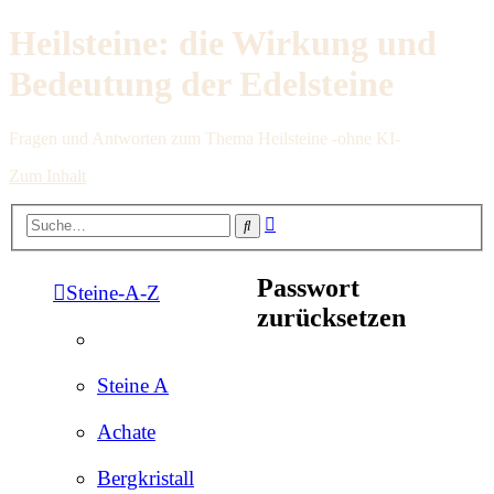
Heilsteine: die Wirkung und
Bedeutung der Edelsteine
Fragen und Antworten zum Thema Heilsteine -ohne KI-
Zum Inhalt
Erweiterte
Suche
Suche
Passwort
Steine-A-Z
zurücksetzen
Steine A
Achate
Bergkristall