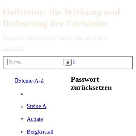
Heilsteine: die Wirkung und
Bedeutung der Edelsteine
Fragen und Antworten zum Thema Heilsteine -ohne KI-
Zum Inhalt
Erweiterte
Suche
Suche
Passwort
Steine-A-Z
zurücksetzen
Steine A
Achate
Bergkristall