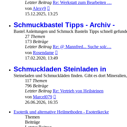
Letzter Beitrag
Re: Werkstatt zum Bearbeiten …
Neuester
von
Alexy9
Beitrag
15.12.2025, 13:25
Schmuckbastel Tipps - Archiv -
Bastel Anleitungen und Schmuck Basteln Tipps schnell gefund
27
Themen
173
Beiträge
Letzter Beitrag
Re: @ Mannfred... Suche solc…
Neuester
von
Rosendame
Beitrag
17.02.2020, 13:49
Schmuckladen Steinladen in
Steineladen und Schmuckläden finden. Gibt es dort Mineralie
117
Themen
796
Beiträge
Letzter Beitrag
Re: Vertrieb von Heilsteinen
Neuester
von
Marcel079
Beitrag
26.06.2026, 16:35
Esoterik und alternative Heilmethoden - Esoterikecke
Themen
Beiträge