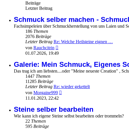
Beiträge
Letzter Beitrag
Schmuck selber machen - Schmuck
Fachsimpeleien über Schmuckherstellung von uns Laien und S
186
Themen
2076
Beiträge
Letzter Beitrag
Re: Welche Heilsteine eignen …
Neuester
von
Rauchcitrin
Beitrag
01.07.2026, 19:49
Galerie: Mein Schmuck, Eigenes 
Das trag ich am liebsten....oder "Meine neueste Creation" , 
1447
Themen
11285
Beiträge
Letzter Beitrag
Re: wieder gekettelt
Neuester
von
Morgaine999
Beitrag
11.01.2023, 22:42
Steine selber bearbeiten
Wie kann ich eigene Steine selbst bearbeiten oder trommeln?
22
Themen
595
Beiträge