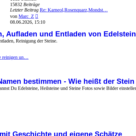
15832
Beiträge
Letzter Beitrag
Re: Karneol,Rosenquarz,Mondst…
Neuester
von
Marc_Z
Beitrag
08.06.2026, 15:10
n, Aufladen und Entladen von Edelstei
ntladen, Reinigung der Steine.
e reinigen un…
Namen bestimmen - Wie heißt der Stein
nnst Du Edelsteine, Heilsteine und Steine Fotos sowie Bilder einstell
 mit Geschichte und eigene Schätze