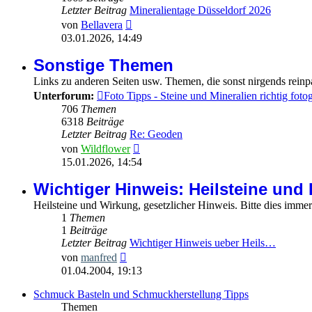
Letzter Beitrag
Mineralientage Düsseldorf 2026
Neuester
von
Bellavera
Beitrag
03.01.2026, 14:49
Sonstige Themen
Links zu anderen Seiten usw. Themen, die sonst nirgends reinpa
Unterforum:
Foto Tipps - Steine und Mineralien richtig foto
706
Themen
6318
Beiträge
Letzter Beitrag
Re: Geoden
Neuester
von
Wildflower
Beitrag
15.01.2026, 14:54
Wichtiger Hinweis: Heilsteine und 
Heilsteine und Wirkung, gesetzlicher Hinweis. Bitte dies immer 
1
Themen
1
Beiträge
Letzter Beitrag
Wichtiger Hinweis ueber Heils…
Neuester
von
manfred
Beitrag
01.04.2004, 19:13
Schmuck Basteln und Schmuckherstellung Tipps
Themen