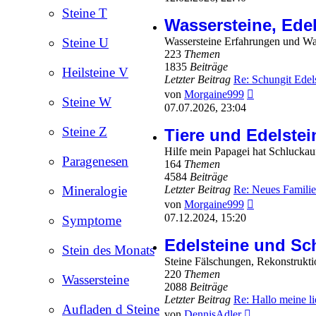
Steine T
Wassersteine, Ede
Steine U
Wassersteine Erfahrungen und Was
223
Themen
1835
Beiträge
Heilsteine V
Letzter Beitrag
Re: Schungit Edel
Neuester
von
Morgaine999
Steine W
Beitrag
07.07.2026, 23:04
Steine Z
Tiere und Edelstei
Hilfe mein Papagei hat Schluckau
Paragenesen
164
Themen
4584
Beiträge
Mineralogie
Letzter Beitrag
Re: Neues Familie
Neuester
von
Morgaine999
Beitrag
07.12.2024, 15:20
Symptome
Edelsteine und S
Stein des Monats
Steine Fälschungen, Rekonstrukt
220
Themen
Wassersteine
2088
Beiträge
Letzter Beitrag
Re: Hallo meine 
Aufladen d Steine
Neuester
von
DennisAdler