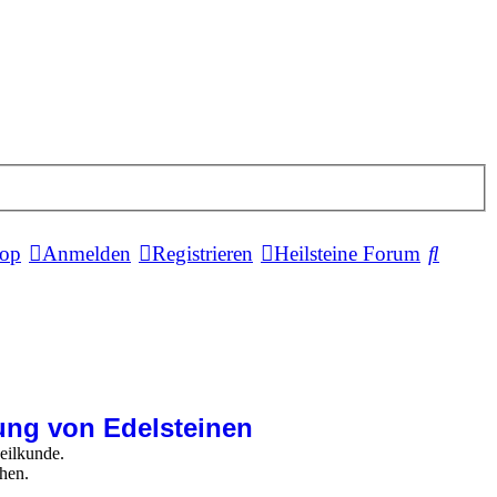
Suche
hop
Anmelden
Registrieren
Heilsteine Forum
ung von Edelsteinen
eilkunde.
hen.