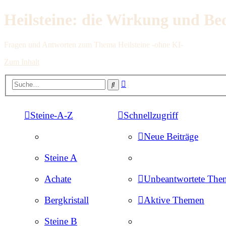
Heilsteine: die Wirkung und Be
Fragen und Antworten zum Thema Heilsteine -ohne KI-
Zum Inhalt
Erweiterte
Suche
Suche
Steine-A-Z
Schnellzugriff
Neue Beiträge
Steine A
Achate
Unbeantwortete The
Bergkristall
Aktive Themen
Steine B