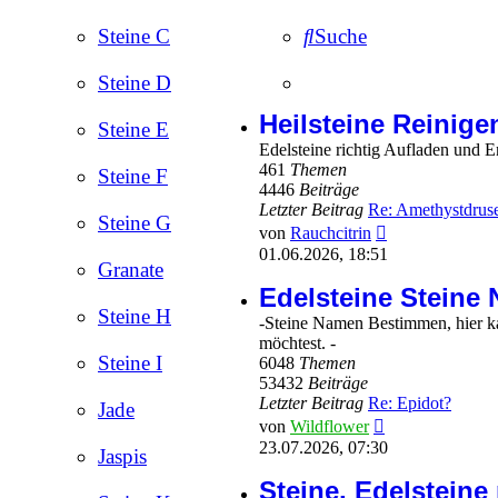
Steine C
Suche
Steine D
Heilsteine Reinige
Steine E
Edelsteine richtig Aufladen und E
461
Themen
Steine F
4446
Beiträge
Letzter Beitrag
Re: Amethystdrus
Steine G
Neuester
von
Rauchcitrin
Beitrag
01.06.2026, 18:51
Granate
Edelsteine Steine 
Steine H
-Steine Namen Bestimmen, hier ka
möchtest. -
Steine I
6048
Themen
53432
Beiträge
Letzter Beitrag
Re: Epidot?
Jade
Neuester
von
Wildflower
Beitrag
23.07.2026, 07:30
Jaspis
Steine, Edelsteine