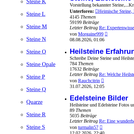
Steine K
Vorstellung bekannter Steine,...K
Unterforen:
Heimische Steine,
Steine L
4145
Themen
59199
Beiträge
Steine M
Letzter Beitrag
Re: Expertenwisse
Neuester
von
Morgaine999
Beitrag
Steine N
08.08.2026, 01:06
Heilsteine Erfahru
Steine O
Schreibe Deine Steine und Heilste
Steine Opale
784
Themen
17632
Beiträge
Letzter Beitrag
Re: Welche Heilst
Steine P
Neuester
von
Rauchcitrin
Beitrag
31.07.2026, 12:05
Steine Q
Edelsteine Bilder
Quarze
Heilsteine und Edelsteine Fotos u
89
Themen
Steine R
5035
Beiträge
Letzter Beitrag
Re: Eine wunderb
Neuester
Steine S
von
turmalin57
Beitrag
12.02.2026, 22:40