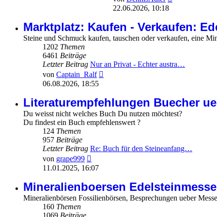
Beitrag
22.06.2026, 10:18
Marktplatz: Kaufen - Verkaufen: E
Steine und Schmuck kaufen, tauschen oder verkaufen, eine Min
1202
Themen
6461
Beiträge
Letzter Beitrag
Nur an Privat - Echter austra…
Neuester
von
Captain_Ralf
Beitrag
06.08.2026, 18:55
Literaturempfehlungen Buecher ue
Du weisst nicht welches Buch Du nutzen möchtest?
Du findest ein Buch empfehlenswert ?
124
Themen
957
Beiträge
Letzter Beitrag
Re: Buch für den Steineanfang…
Neuester
von
grape999
Beitrag
11.01.2025, 16:07
Mineralienboersen Edelsteinmesse
Mineralienbörsen Fossilienbörsen, Besprechungen ueber Mess
160
Themen
1069
Beiträge