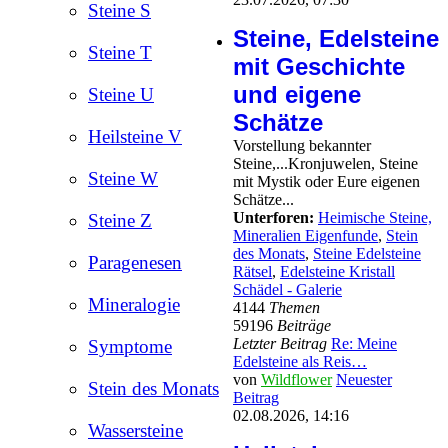
Steine S
Steine, Edelsteine
Steine T
mit Geschichte
und eigene
Steine U
Schätze
Heilsteine V
Vorstellung bekannter
Steine,...Kronjuwelen, Steine
Steine W
mit Mystik oder Eure eigenen
Schätze...
Unterforen:
Heimische Steine,
Steine Z
Mineralien Eigenfunde
,
Stein
des Monats
,
Steine Edelsteine
Paragenesen
Rätsel
,
Edelsteine Kristall
Schädel - Galerie
Mineralogie
4144
Themen
59196
Beiträge
Letzter Beitrag
Re: Meine
Symptome
Edelsteine als Reis…
von
Wildflower
Neuester
Stein des Monats
Beitrag
02.08.2026, 14:16
Wassersteine