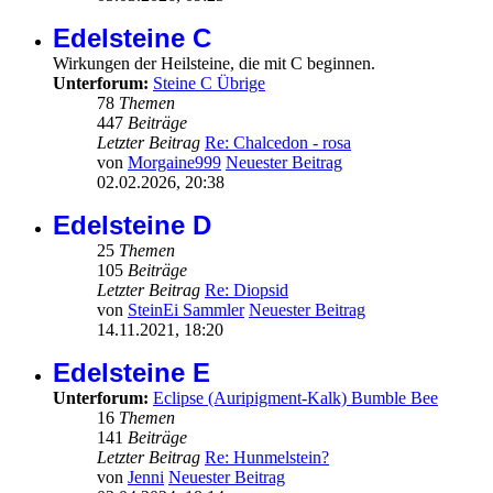
Edelsteine C
Wirkungen der Heilsteine, die mit C beginnen.
Unterforum:
Steine C Übrige
78
Themen
447
Beiträge
Letzter Beitrag
Re: Chalcedon - rosa
von
Morgaine999
Neuester Beitrag
02.02.2026, 20:38
Edelsteine D
25
Themen
105
Beiträge
Letzter Beitrag
Re: Diopsid
von
SteinEi Sammler
Neuester Beitrag
14.11.2021, 18:20
Edelsteine E
Unterforum:
Eclipse (Auripigment-Kalk) Bumble Bee
16
Themen
141
Beiträge
Letzter Beitrag
Re: Hunmelstein?
von
Jenni
Neuester Beitrag