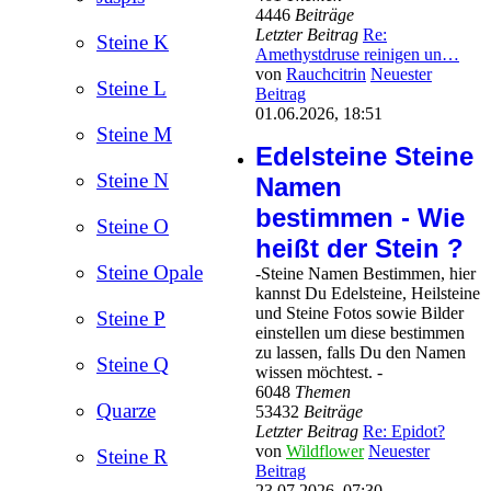
4446
Beiträge
Letzter Beitrag
Re:
Steine K
Amethystdruse reinigen un…
von
Rauchcitrin
Neuester
Steine L
Beitrag
01.06.2026, 18:51
Steine M
Edelsteine Steine
Steine N
Namen
bestimmen - Wie
Steine O
heißt der Stein ?
Steine Opale
-Steine Namen Bestimmen, hier
kannst Du Edelsteine, Heilsteine
und Steine Fotos sowie Bilder
Steine P
einstellen um diese bestimmen
zu lassen, falls Du den Namen
Steine Q
wissen möchtest. -
6048
Themen
Quarze
53432
Beiträge
Letzter Beitrag
Re: Epidot?
von
Wildflower
Neuester
Steine R
Beitrag
23.07.2026, 07:30