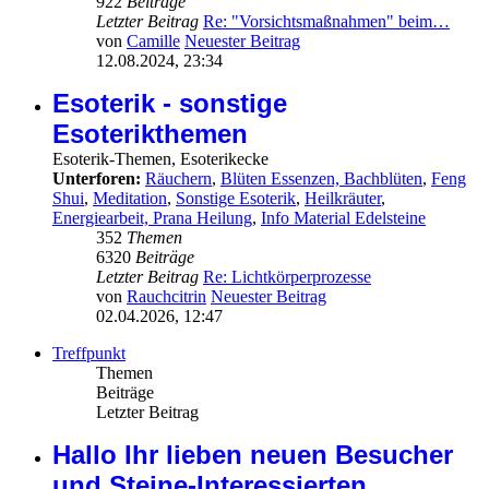
922
Beiträge
Letzter Beitrag
Re: "Vorsichtsmaßnahmen" beim…
von
Camille
Neuester Beitrag
12.08.2024, 23:34
Esoterik - sonstige
Esoterikthemen
Esoterik-Themen, Esoterikecke
Unterforen:
Räuchern
,
Blüten Essenzen, Bachblüten
,
Feng
Shui
,
Meditation
,
Sonstige Esoterik
,
Heilkräuter
,
Energiearbeit, Prana Heilung
,
Info Material Edelsteine
352
Themen
6320
Beiträge
Letzter Beitrag
Re: Lichtkörperprozesse
von
Rauchcitrin
Neuester Beitrag
02.04.2026, 12:47
Treffpunkt
Themen
Beiträge
Letzter Beitrag
Hallo Ihr lieben neuen Besucher
und Steine-Interessierten....