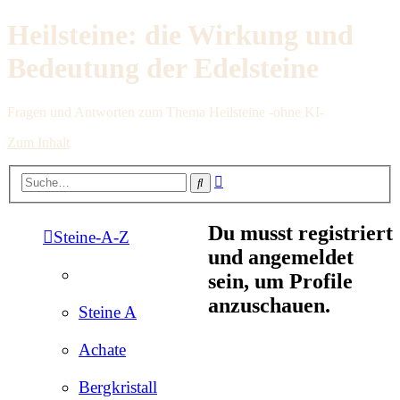
Heilsteine: die Wirkung und
Bedeutung der Edelsteine
Fragen und Antworten zum Thema Heilsteine -ohne KI-
Zum Inhalt
Erweiterte
Suche
Suche
Du musst registriert
Steine-A-Z
und angemeldet
sein, um Profile
anzuschauen.
Steine A
Achate
Bergkristall