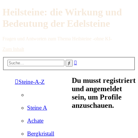
Heilsteine: die Wirkung und
Bedeutung der Edelsteine
Fragen und Antworten zum Thema Heilsteine -ohne KI-
Zum Inhalt
Erweiterte
Suche
Suche
Du musst registriert
Steine-A-Z
und angemeldet
sein, um Profile
anzuschauen.
Steine A
Achate
Bergkristall