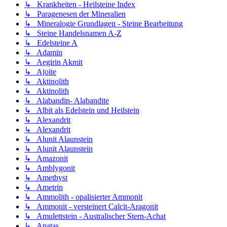
↳ Krankheiten - Heilsteine Index
↳ Paragenesen der Mineralien
↳ Mineralogie Grundlagen - Steine Bearbeitung
↳ Steine Handelsnamen A-Z
↳ Edelsteine A
↳ Adamin
↳ Aegirin Akmit
↳ Ajoite
↳ Aktinolith
↳ Aktinolith
↳ Alabandin- Alabandite
↳ Albit als Edelstein und Heilstein
↳ Alexandrit
↳ Alexandrit
↳ Alunit Alaunstein
↳ Alunit Alaunstein
↳ Amazonit
↳ Amblygonit
↳ Amethyst
↳ Ametrin
↳ Ammolith - opalisierter Ammonit
↳ Ammonit - versteinert Calcit-Aragonit
↳ Amulettstein - Australischer Stern-Achat
↳ Anatas