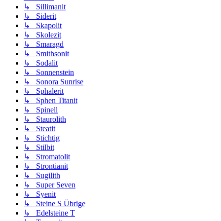
↳ Sillimanit
↳ Siderit
↳ Skapolit
↳ Skolezit
↳ Smaragd
↳ Smithsonit
↳ Sodalit
↳ Sonnenstein
↳ Sonora Sunrise
↳ Sphalerit
↳ Sphen Titanit
↳ Spinell
↳ Staurolith
↳ Steatit
↳ Stichtig
↳ Stilbit
↳ Stromatolit
↳ Strontianit
↳ Sugilith
↳ Super Seven
↳ Syenit
↳ Steine S Übrige
↳ Edelsteine T