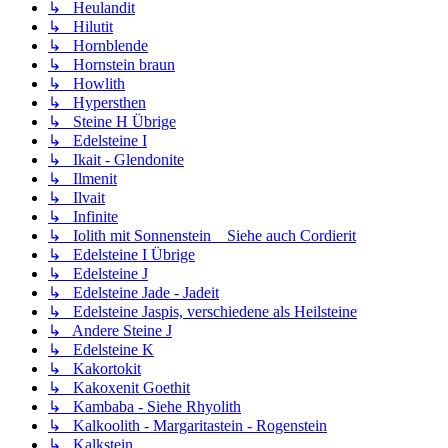
↳ Heulandit
↳ Hilutit
↳ Hornblende
↳ Hornstein braun
↳ Howlith
↳ Hypersthen
↳ Steine H Übrige
↳ Edelsteine I
↳ Ikait - Glendonite
↳ Ilmenit
↳ Ilvait
↳ Infinite
↳ Iolith mit Sonnenstein _ Siehe auch Cordierit
↳ Edelsteine I Übrige
↳ Edelsteine J
↳ Edelsteine Jade - Jadeit
↳ Edelsteine Jaspis, verschiedene als Heilsteine
↳ Andere Steine J
↳ Edelsteine K
↳ Kakortokit
↳ Kakoxenit Goethit
↳ Kambaba - Siehe Rhyolith
↳ Kalkoolith - Margaritastein - Rogenstein
↳ Kalkstein