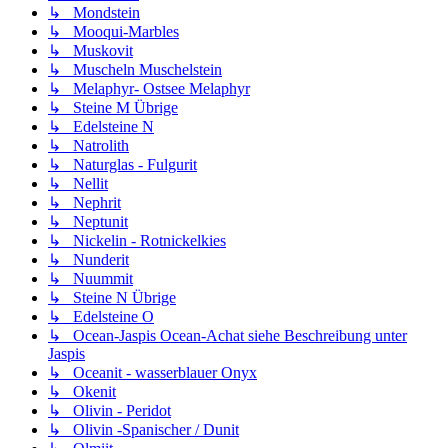
↳ Mondstein
↳ Mooqui-Marbles
↳ Muskovit
↳ Muscheln Muschelstein
↳ Melaphyr- Ostsee Melaphyr
↳ Steine M Übrige
↳ Edelsteine N
↳ Natrolith
↳ Naturglas - Fulgurit
↳ Nellit
↳ Nephrit
↳ Neptunit
↳ Nickelin - Rotnickelkies
↳ Nunderit
↳ Nuummit
↳ Steine N Übrige
↳ Edelsteine O
↳ Ocean-Jaspis Ocean-Achat siehe Beschreibung unter
Jaspis
↳ Oceanit - wasserblauer Onyx
↳ Okenit
↳ Olivin - Peridot
↳ Olivin -Spanischer / Dunit