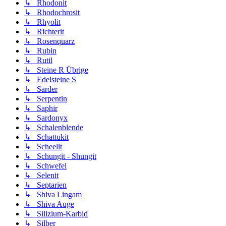
↳ Rhodonit
↳ Rhodochrosit
↳ Rhyolit
↳ Richterit
↳ Rosenquarz
↳ Rubin
↳ Rutil
↳ Steine R Übrige
↳ Edelsteine S
↳ Sarder
↳ Serpentin
↳ Saphir
↳ Sardonyx
↳ Schalenblende
↳ Schattukit
↳ Scheelit
↳ Schungit - Shungit
↳ Schwefel
↳ Selenit
↳ Septarien
↳ Shiva Lingam
↳ Shiva Auge
↳ Silizium-Karbid
↳ Silber