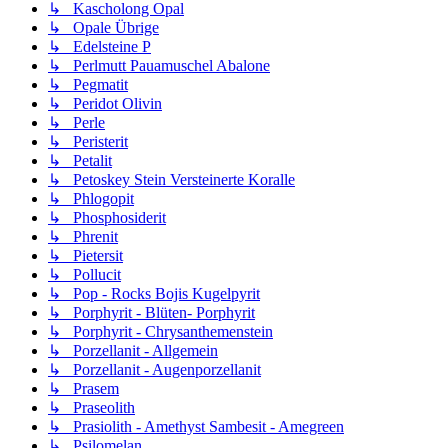
↳ Kascholong Opal
↳ Opale Übrige
↳ Edelsteine P
↳ Perlmutt Pauamuschel Abalone
↳ Pegmatit
↳ Peridot Olivin
↳ Perle
↳ Peristerit
↳ Petalit
↳ Petoskey Stein Versteinerte Koralle
↳ Phlogopit
↳ Phosphosiderit
↳ Phrenit
↳ Pietersit
↳ Pollucit
↳ Pop - Rocks Bojis Kugelpyrit
↳ Porphyrit - Blüten- Porphyrit
↳ Porphyrit - Chrysanthemenstein
↳ Porzellanit - Allgemein
↳ Porzellanit - Augenporzellanit
↳ Prasem
↳ Praseolith
↳ Prasiolith - Amethyst Sambesit - Amegreen
↳ Psilomelan