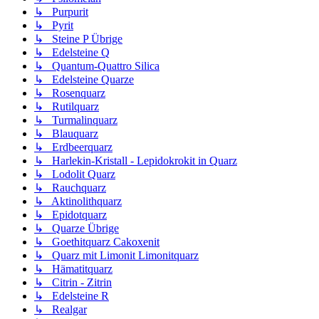
↳ Purpurit
↳ Pyrit
↳ Steine P Übrige
↳ Edelsteine Q
↳ Quantum-Quattro Silica
↳ Edelsteine Quarze
↳ Rosenquarz
↳ Rutilquarz
↳ Turmalinquarz
↳ Blauquarz
↳ Erdbeerquarz
↳ Harlekin-Kristall - Lepidokrokit in Quarz
↳ Lodolit Quarz
↳ Rauchquarz
↳ Aktinolithquarz
↳ Epidotquarz
↳ Quarze Übrige
↳ Goethitquarz Cakoxenit
↳ Quarz mit Limonit Limonitquarz
↳ Hämatitquarz
↳ Citrin - Zitrin
↳ Edelsteine R
↳ Realgar