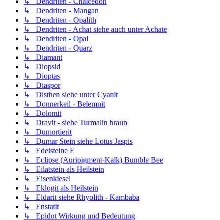
↳ Dendriten - Chalcedon
↳ Dendriten - Mangan
↳ Dendriten - Opalith
↳ Dendriten - Achat siehe auch unter Achate
↳ Dendriten - Opal
↳ Dendriten - Quarz
↳ Diamant
↳ Diopsid
↳ Dioptas
↳ Diaspor
↳ Disthen siehe unter Cyanit
↳ Donnerkeil - Belemnit
↳ Dolomit
↳ Dravit - siehe Turmalin braun
↳ Dumortierit
↳ Dumar Stein siehe Lotus Jaspis
↳ Edelsteine E
↳ Eclipse (Auripigment-Kalk) Bumble Bee
↳ Eilatstein als Heilstein
↳ Eisenkiesel
↳ Eklogit als Heilstein
↳ Eldarit siehe Rhyolith - Kambaba
↳ Enstatit
↳ Epidot Wirkung und Bedeutung