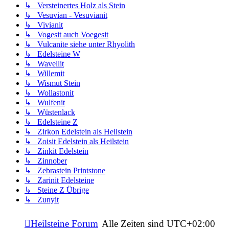
↳ Versteinertes Holz als Stein
↳ Vesuvian - Vesuvianit
↳ Vivianit
↳ Vogesit auch Voegesit
↳ Vulcanite siehe unter Rhyolith
↳ Edelsteine W
↳ Wavellit
↳ Willemit
↳ Wismut Stein
↳ Wollastonit
↳ Wulfenit
↳ Wüstenlack
↳ Edelsteine Z
↳ Zirkon Edelstein als Heilstein
↳ Zoisit Edelstein als Heilstein
↳ Zinkit Edelstein
↳ Zinnober
↳ Zebrastein Printstone
↳ Zarinit Edelsteine
↳ Steine Z Übrige
↳ Zunyit
Heilsteine Forum
Alle Zeiten sind
UTC+02:00