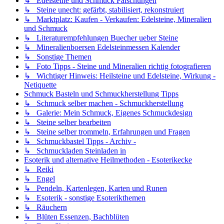
↳ Edelsteine und Schmuck Fälschungen
↳ Steine unecht: gefärbt, stabilisiert, rekonstruiert
↳ Marktplatz: Kaufen - Verkaufen: Edelsteine, Mineralien
und Schmuck
↳ Literaturempfehlungen Buecher ueber Steine
↳ Mineralienboersen Edelsteinmessen Kalender
↳ Sonstige Themen
↳ Foto Tipps - Steine und Mineralien richtig fotografieren
↳ Wichtiger Hinweis: Heilsteine und Edelsteine, Wirkung -
Netiquette
Schmuck Basteln und Schmuckherstellung Tipps
↳ Schmuck selber machen - Schmuckherstellung
↳ Galerie: Mein Schmuck, Eigenes Schmuckdesign
↳ Steine selber bearbeiten
↳ Steine selber trommeln, Erfahrungen und Fragen
↳ Schmuckbastel Tipps - Archiv -
↳ Schmuckladen Steinladen in
Esoterik und alternative Heilmethoden - Esoterikecke
↳ Reiki
↳ Engel
↳ Pendeln, Kartenlegen, Karten und Runen
↳ Esoterik - sonstige Esoterikthemen
↳ Räuchern
↳ Blüten Essenzen, Bachblüten