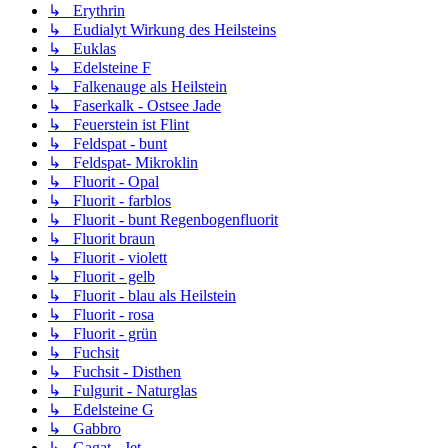
↳ Erythrin
↳ Eudialyt Wirkung des Heilsteins
↳ Euklas
↳ Edelsteine F
↳ Falkenauge als Heilstein
↳ Faserkalk - Ostsee Jade
↳ Feuerstein ist Flint
↳ Feldspat - bunt
↳ Feldspat- Mikroklin
↳ Fluorit - Opal
↳ Fluorit - farblos
↳ Fluorit - bunt Regenbogenfluorit
↳ Fluorit braun
↳ Fluorit - violett
↳ Fluorit - gelb
↳ Fluorit - blau als Heilstein
↳ Fluorit - rosa
↳ Fluorit - grün
↳ Fuchsit
↳ Fuchsit - Disthen
↳ Fulgurit - Naturglas
↳ Edelsteine G
↳ Gabbro
↳ Gagat - Jet