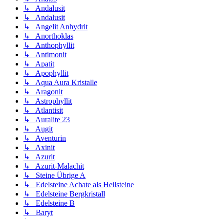
↳ Andalusit
↳ Andalusit
↳ Angelit Anhydrit
↳ Anorthoklas
↳ Anthophyllit
↳ Antimonit
↳ Apatit
↳ Apophyllit
↳ Aqua Aura Kristalle
↳ Aragonit
↳ Astrophyllit
↳ Atlantisit
↳ Auralite 23
↳ Augit
↳ Aventurin
↳ Axinit
↳ Azurit
↳ Azurit-Malachit
↳ Steine Übrige A
↳ Edelsteine Achate als Heilsteine
↳ Edelsteine Bergkristall
↳ Edelsteine B
↳ Baryt