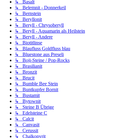
↳ Basalt
↳ Belemnit - Donnerkeil
↳ Bernstein
↳ Beryllonit
↳ Beryll - Chrysoberyll
↳ Beryll - Aquamarin als Heilstein
↳ Beryll - Andere
↳ Biotitlinse
↳ Blaufluss Goldfluss blau
↳ Bluestone aus Preseli
↳ Boji-Steine / Pop-Rocks
↳ Brasilianit
↳ Bronzit
↳ Brucit
↳ Bumble Bee Stein
↳ Buntkupfer Bornit
↳ Bustamit
↳ Bytownit
↳ Steine B Übrige
↳ Edelsteine C
↳ Calcit
↳ Canvasit
↳ Cerussit
↳ Chalkopyrit