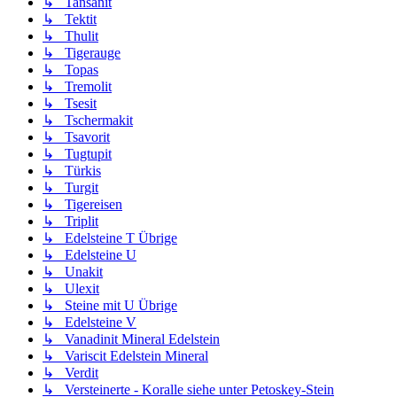
↳ Tansanit
↳ Tektit
↳ Thulit
↳ Tigerauge
↳ Topas
↳ Tremolit
↳ Tsesit
↳ Tschermakit
↳ Tsavorit
↳ Tugtupit
↳ Türkis
↳ Turgit
↳ Tigereisen
↳ Triplit
↳ Edelsteine T Übrige
↳ Edelsteine U
↳ Unakit
↳ Ulexit
↳ Steine mit U Übrige
↳ Edelsteine V
↳ Vanadinit Mineral Edelstein
↳ Variscit Edelstein Mineral
↳ Verdit
↳ Versteinerte - Koralle siehe unter Petoskey-Stein