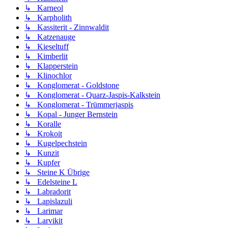
↳ Karneol
↳ Karpholith
↳ Kassiterit - Zinnwaldit
↳ Katzenauge
↳ Kieseltuff
↳ Kimberlit
↳ Klapperstein
↳ Klinochlor
↳ Konglomerat - Goldstone
↳ Konglomerat - Quarz-Jaspis-Kalkstein
↳ Konglomerat - Trümmerjaspis
↳ Kopal - Junger Bernstein
↳ Koralle
↳ Krokoit
↳ Kugelpechstein
↳ Kunzit
↳ Kupfer
↳ Steine K Übrige
↳ Edelsteine L
↳ Labradorit
↳ Lapislazuli
↳ Larimar
↳ Larvikit