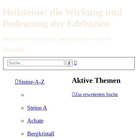
Heilsteine: die Wirkung und
Bedeutung der Edelsteine
Fragen und Antworten zum Thema Heilsteine -ohne KI-
Zum Inhalt
Erweiterte
Suche
Suche
Aktive Themen
Steine-A-Z
Zur erweiterten Suche
Steine A
Achate
Bergkristall