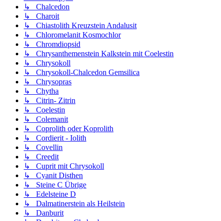
↳ Chalcedon
↳ Charoit
↳ Chiastolith Kreuzstein Andalusit
↳ Chloromelanit Kosmochlor
↳ Chromdiopsid
↳ Chrysanthemenstein Kalkstein mit Coelestin
↳ Chrysokoll
↳ Chrysokoll-Chalcedon Gemsilica
↳ Chrysopras
↳ Chytha
↳ Citrin- Zitrin
↳ Coelestin
↳ Colemanit
↳ Coprolith oder Koprolith
↳ Cordierit - Iolith
↳ Covellin
↳ Creedit
↳ Cuprit mit Chrysokoll
↳ Cyanit Disthen
↳ Steine C Übrige
↳ Edelsteine D
↳ Dalmatinerstein als Heilstein
↳ Danburit