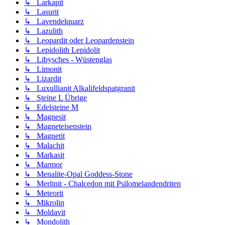
↳ Larkapit
↳ Lasurit
↳ Lavendelquarz
↳ Lazulith
↳ Leopardit oder Leopardenstein
↳ Lepidolith Lepidolit
↳ Libysches - Wüstenglas
↳ Limonit
↳ Lizardit
↳ Luxullianit Alkalifeldspatgranit
↳ Steine L Übrige
↳ Edelsteine M
↳ Magnesit
↳ Magneteisenstein
↳ Magnetit
↳ Malachit
↳ Markasit
↳ Marmor
↳ Menalite-Opal Goddess-Stone
↳ Merlinit - Chalcedon mit Psilomelandendriten
↳ Meteorit
↳ Mikrolin
↳ Moldavit
↳ Mondolith