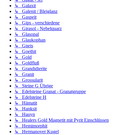
↳ Galaxit
↳ Galenit / Bleiglanz
↳ Gaspeit
↳ Gips - verschiedene
↳ Girasol - Nebelquarz
↳ Glasopal
↳ Glaukophan
↳ Gneis
↳ Goethit
↳ Gold
↳ Goldfluß
↳ Grandidierite
↳ Granit
↳ Grossularit
↳ Steine G Übrige
↳ Edelsteine Granat - Granatgruppe
↳ Edelsteine H
↳ Hämatit
↳ Hanksit
↳ Hauyn
↳ Healers Gold Magnetit mit Pyrit Einschlüssen
↳ Hemimorphit
↳ Hermanover Kugel