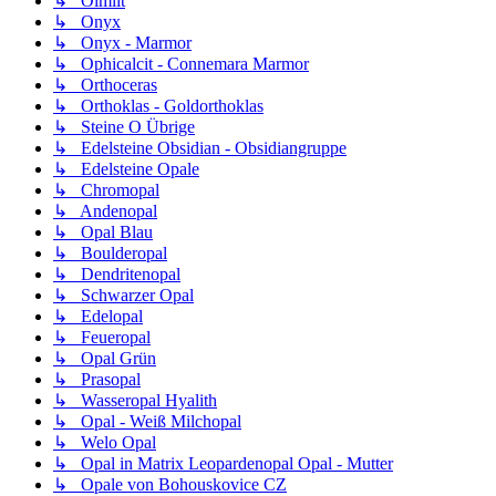
↳ Olmiit
↳ Onyx
↳ Onyx - Marmor
↳ Ophicalcit - Connemara Marmor
↳ Orthoceras
↳ Orthoklas - Goldorthoklas
↳ Steine O Übrige
↳ Edelsteine Obsidian - Obsidiangruppe
↳ Edelsteine Opale
↳ Chromopal
↳ Andenopal
↳ Opal Blau
↳ Boulderopal
↳ Dendritenopal
↳ Schwarzer Opal
↳ Edelopal
↳ Feueropal
↳ Opal Grün
↳ Prasopal
↳ Wasseropal Hyalith
↳ Opal - Weiß Milchopal
↳ Welo Opal
↳ Opal in Matrix Leopardenopal Opal - Mutter
↳ Opale von Bohouskovice CZ