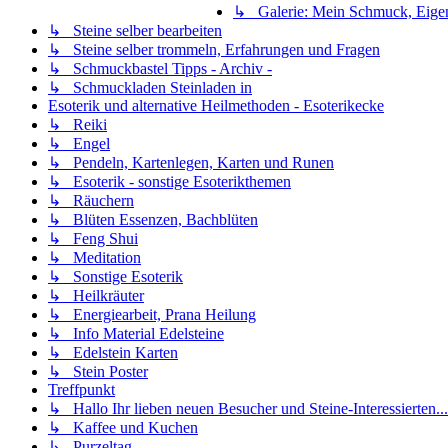
↳ Galerie: Mein Schmuck, Eige
↳ Steine selber bearbeiten
↳ Steine selber trommeln, Erfahrungen und Fragen
↳ Schmuckbastel Tipps - Archiv -
↳ Schmuckladen Steinladen in
Esoterik und alternative Heilmethoden - Esoterikecke
↳ Reiki
↳ Engel
↳ Pendeln, Kartenlegen, Karten und Runen
↳ Esoterik - sonstige Esoterikthemen
↳ Räuchern
↳ Blüten Essenzen, Bachblüten
↳ Feng Shui
↳ Meditation
↳ Sonstige Esoterik
↳ Heilkräuter
↳ Energiearbeit, Prana Heilung
↳ Info Material Edelsteine
↳ Edelstein Karten
↳ Stein Poster
Treffpunkt
↳ Hallo Ihr lieben neuen Besucher und Steine-Interessierten...
↳ Kaffee und Kuchen
↳ Purzeltag