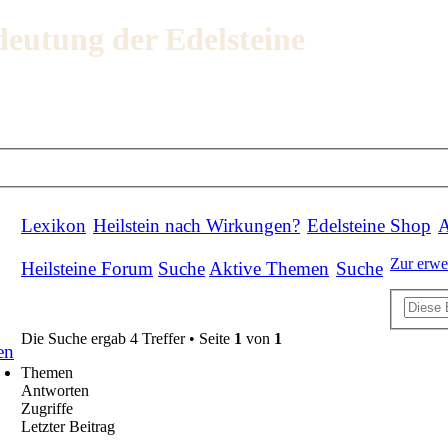
deutung der Edelsteine
Lexikon
Heilstein nach Wirkungen?
Edelsteine Shop
A
Zur erwe
Heilsteine Forum
Suche
Aktive Themen
Suche
Die Suche ergab 4 Treffer • Seite
1
von
1
en
Themen
Antworten
Zugriffe
Letzter Beitrag