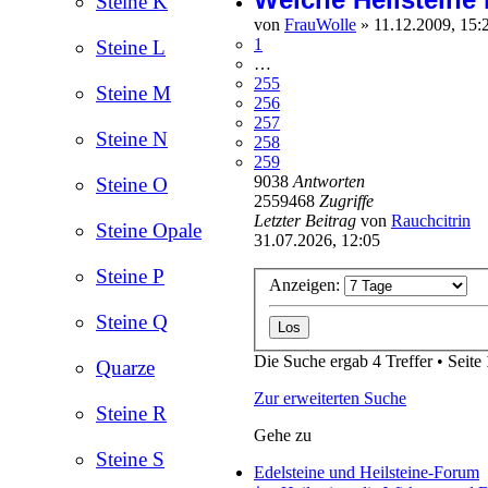
Steine K
von
FrauWolle
»
11.12.2009, 15:
1
Steine L
…
255
Steine M
256
257
Steine N
258
259
9038
Antworten
Steine O
2559468
Zugriffe
Letzter Beitrag
von
Rauchcitrin
Steine Opale
31.07.2026, 12:05
Steine P
Anzeigen:
Steine Q
Die Suche ergab 4 Treffer • Seite
Quarze
Zur erweiterten Suche
Steine R
Gehe zu
Steine S
Edelsteine und Heilsteine-Forum