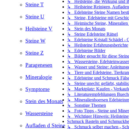
↳ Heilsteine, die Wirkung und B
Steine T
↳ Heilsteine Reinigen, Aufladen
↳ Edelsteine Steine Namen besti
Steine U
↳ Steine, Edelsteine mit Geschic
↳ Heimische Steine, Mineralien
Heilsteine V
↳ Stein des Monats
↳ Steine Edelsteine Rätsel
↳ Edelsteine Kristall Schädel - G
Steine W
↳ Heilsteine Erfahrungsberichte
↳ Edelsteine Bilder
Steine Z
↳ Bilder gesucht für diese Stein
↳ Wassersteine, Edelsteinwasser
Paragenesen
↳ Wasser und Steine: Anleitung
↳ Tiere und Edelsteine. Tierkran
Mineralogie
↳ Edelsteine und Schmuck Fäls
↳ Steine unecht: gefärbt, stabilisi
Symptome
↳ Marktplatz: Kaufen - Verkaufe
↳ Literaturempfehlungen Bueche
↳ Mineralienboersen Edelsteinm
Stein des Monats
↳ Sonstige Themen
↳ Foto Tipps - Steine und Mineral
Wassersteine
↳ Wichtiger Hinweis: Heilsteine 
Schmuck Basteln und Schmuckher
Aufladen d Steine
↳ Schmuck selber machen - Sch