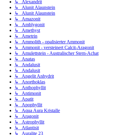
↳ Alexandrit
↳ Alunit Alaunstein
↳ Alunit Alaunstein
↳ Amazonit
↳ Amblygonit
↳ Amethyst
↳ Ametrin
↳ Ammolith - opalisierter Ammonit
↳ Ammonit - versteinert Calcit-Aragonit
↳ Amulettstein - Australischer Stern-Achat
↳ Anatas
↳ Andalusit
↳ Andalusit
↳ Angelit Anhydrit
↳ Anorthoklas
↳ Anthophyllit
↳ Antimonit
↳ Apatit
↳ Apophyllit
↳ Aqua Aura Kristalle
↳ Aragonit
↳ Astrophyllit
↳ Atlantisit
↳ Auralite 23