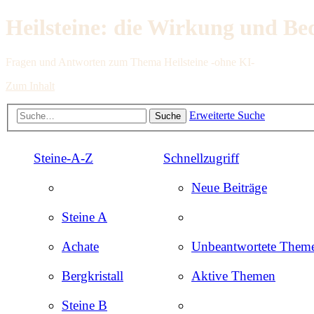
Heilsteine: die Wirkung und Be
Fragen und Antworten zum Thema Heilsteine -ohne KI-
Zum Inhalt
Erweiterte Suche
Suche
Steine-A-Z
Schnellzugriff
Neue Beiträge
Steine A
Achate
Unbeantwortete Them
Bergkristall
Aktive Themen
Steine B