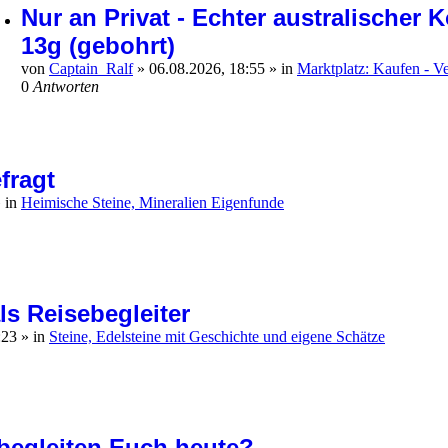
Nur an Privat - Echter australischer K
13g (gebohrt)
von
Captain_Ralf
»
06.08.2026, 18:55
» in
Marktplatz: Kaufen - V
0
Antworten
fragt
 in
Heimische Steine, Mineralien Eigenfunde
ls Reisebegleiter
:23
» in
Steine, Edelsteine mit Geschichte und eigene Schätze
 begleiten Euch heute?