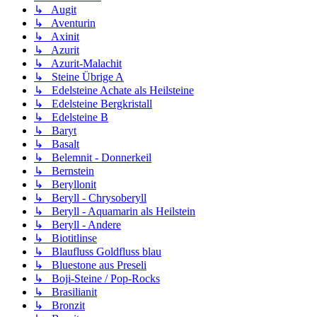
↳ Augit
↳ Aventurin
↳ Axinit
↳ Azurit
↳ Azurit-Malachit
↳ Steine Übrige A
↳ Edelsteine Achate als Heilsteine
↳ Edelsteine Bergkristall
↳ Edelsteine B
↳ Baryt
↳ Basalt
↳ Belemnit - Donnerkeil
↳ Bernstein
↳ Beryllonit
↳ Beryll - Chrysoberyll
↳ Beryll - Aquamarin als Heilstein
↳ Beryll - Andere
↳ Biotitlinse
↳ Blaufluss Goldfluss blau
↳ Bluestone aus Preseli
↳ Boji-Steine / Pop-Rocks
↳ Brasilianit
↳ Bronzit