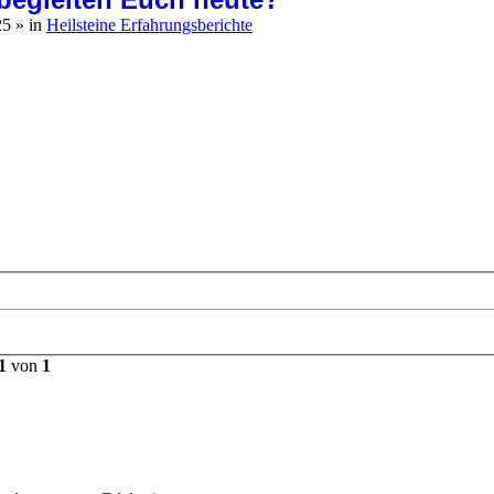
25
» in
Heilsteine Erfahrungsberichte
1
von
1