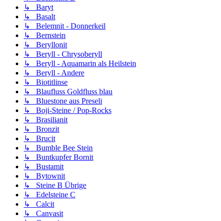
↳ Baryt
↳ Basalt
↳ Belemnit - Donnerkeil
↳ Bernstein
↳ Beryllonit
↳ Beryll - Chrysoberyll
↳ Beryll - Aquamarin als Heilstein
↳ Beryll - Andere
↳ Biotitlinse
↳ Blaufluss Goldfluss blau
↳ Bluestone aus Preseli
↳ Boji-Steine / Pop-Rocks
↳ Brasilianit
↳ Bronzit
↳ Brucit
↳ Bumble Bee Stein
↳ Buntkupfer Bornit
↳ Bustamit
↳ Bytownit
↳ Steine B Übrige
↳ Edelsteine C
↳ Calcit
↳ Canvasit