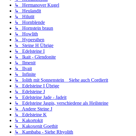
↳ Hermanover Kugel
↳ Heulandit
↳ Hilutit
↳ Hornblende
↳ Hornstein braun
↳ Howlith
↳ Hypersthen
↳ Steine H Übrige
↳ Edelsteine I
↳ Ikait - Glendonite
↳ Ilmenit
↳ Ilvait
↳ Infinite
↳ Iolith mit Sonnenstein _ Siehe auch Cordierit
↳ Edelsteine I Übrige
↳ Edelsteine J
↳ Edelsteine Jade - Jadeit
↳ Edelsteine Jaspis, verschiedene als Heilsteine
↳ Andere Steine J
↳ Edelsteine K
↳ Kakortokit
↳ Kakoxenit Goethit
↳ Kambaba - Siehe Rhyolith