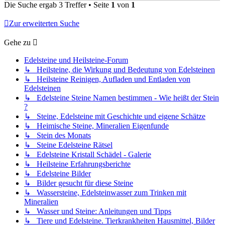
Die Suche ergab 3 Treffer • Seite
1
von
1
Zur erweiterten Suche
Gehe zu
Edelsteine und Heilsteine-Forum
↳ Heilsteine, die Wirkung und Bedeutung von Edelsteinen
↳ Heilsteine Reinigen, Aufladen und Entladen von
Edelsteinen
↳ Edelsteine Steine Namen bestimmen - Wie heißt der Stein
?
↳ Steine, Edelsteine mit Geschichte und eigene Schätze
↳ Heimische Steine, Mineralien Eigenfunde
↳ Stein des Monats
↳ Steine Edelsteine Rätsel
↳ Edelsteine Kristall Schädel - Galerie
↳ Heilsteine Erfahrungsberichte
↳ Edelsteine Bilder
↳ Bilder gesucht für diese Steine
↳ Wassersteine, Edelsteinwasser zum Trinken mit
Mineralien
↳ Wasser und Steine: Anleitungen und Tipps
↳ Tiere und Edelsteine. Tierkrankheiten Hausmittel, Bilder