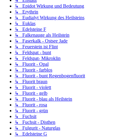
↳ Enstatit
↳ Epidot Wirkung und Bedeutung
↳ Erythrin
↳ Eudialyt Wirkung des Heilsteins
↳ Euklas
↳ Edelsteine F
↳ Falkenauge als Heilstein
↳ Faserkalk - Ostsee Jade
↳ Feuerstein ist Flint
↳ Feldspat - bunt
↳ Feldspat- Mikroklin
↳ Fluorit - Opal
↳ Fluorit - farblos
↳ Fluorit - bunt Regenbogenfluorit
↳ Fluorit braun
↳ Fluorit - violett
↳ Fluorit - gelb
↳ Fluorit - blau als Heilstein
↳ Fluorit - rosa
↳ Fluorit - grün
↳ Fuchsit
↳ Fuchsit - Disthen
↳ Fulgurit - Naturglas
↳ Edelsteine G