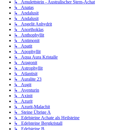
↳ Amulettstein - Australischer Stern-Achat
↳ Anatas
↳ Andalusit
↳ Andalusit
↳ Angelit Anhydrit
↳ Anorthoklas
↳ Anthophyllit
↳ Antimonit
↳ Apatit
↳ Apophyllit
↳ Aqua Aura Kristalle
↳ Aragonit
↳ Astrophyllit
↳ Atlantisit
↳ Auralite 23
↳ Augit
↳ Aventurin
↳ Axinit
↳ Azurit
↳ Azurit-Malachit
↳ Steine Übrige A
↳ Edelsteine Achate als Heilsteine
↳ Edelsteine Bergkristall
↳ Edelsteine B