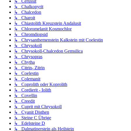
↳ Cerussit
↳ Chalkopyrit
↳ Chalcedon
↳ Charoit
↳ Chiastolith Kreuzstein Andalusit
↳ Chloromelanit Kosmochlor
↳ Chromdiopsid
↳ Chrysanthemenstein Kalkstein mit Coelestin
↳ Chrysokoll
↳ Chrysokoll-Chalcedon Gemsilica
↳ Chrysopras
↳ Chytha
↳ Citrin- Zitrin
↳ Coelestin
↳ Colemanit
↳ Coprolith oder Koprolith
↳ Cordierit - Iolith
↳ Covellin
↳ Creedit
↳ Cuprit mit Chrysokoll
↳ Cyanit Disthen
↳ Steine C Übrige
↳ Edelsteine D
↳ Dalmatinerstein als Heilstein