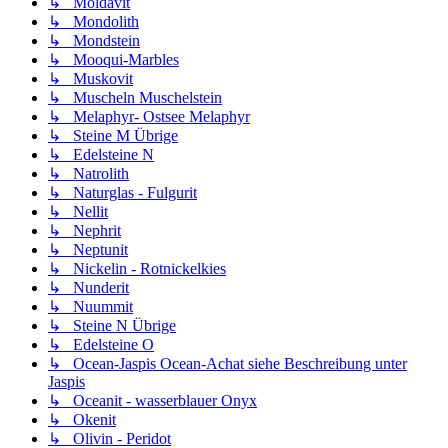
↳ Moldavit
↳ Mondolith
↳ Mondstein
↳ Mooqui-Marbles
↳ Muskovit
↳ Muscheln Muschelstein
↳ Melaphyr- Ostsee Melaphyr
↳ Steine M Übrige
↳ Edelsteine N
↳ Natrolith
↳ Naturglas - Fulgurit
↳ Nellit
↳ Nephrit
↳ Neptunit
↳ Nickelin - Rotnickelkies
↳ Nunderit
↳ Nuummit
↳ Steine N Übrige
↳ Edelsteine O
↳ Ocean-Jaspis Ocean-Achat siehe Beschreibung unter
Jaspis
↳ Oceanit - wasserblauer Onyx
↳ Okenit
↳ Olivin - Peridot