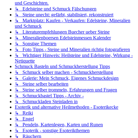
und Geschichten.
↳ Edelsteine und Schmuck Fälschungen
↳ Steine unecht: gefärbt, stabilisiert, rekonstruiert
↳ Marktplatz: Kaufen - Verkaufen: Edelsteine, Mineralien
und Schmuck
↳ Literaturempfehlungen Buecher ueber Steine
↳ Mineralienboersen Edelsteinmessen Kalender
↳ Sonstige Themen
↳ Foto Tipps - Steine und Mineralien richtig fotografieren
↳ Wichtiger Hinweis: Heilsteine und Edelsteine, Wirkung -
Netiquette
Schmuck Basteln und Schmuckherstellung Tipps
↳ Schmuck selber machen - Schmuckherstellung
↳ Galerie: Mein Schmuck, Eigenes Schmuckdesign
↳ Steine selber bearbeiten
↳ Steine selber trommeln, Erfahrungen und Fragen
↳ Schmuckbastel Tipps - Archiv -
↳ Schmuckladen Steinladen in
Esoterik und alternative Heilmethoden - Esoterikecke
↳ Reiki
↳ Engel
↳ Pendeln, Kartenlegen, Karten und Runen
↳ Esoterik - sonstige Esoterikthemen
↳ Räuchern