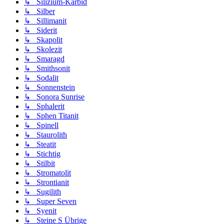
↳ Silizium-Karbid
↳ Silber
↳ Sillimanit
↳ Siderit
↳ Skapolit
↳ Skolezit
↳ Smaragd
↳ Smithsonit
↳ Sodalit
↳ Sonnenstein
↳ Sonora Sunrise
↳ Sphalerit
↳ Sphen Titanit
↳ Spinell
↳ Staurolith
↳ Steatit
↳ Stichtig
↳ Stilbit
↳ Stromatolit
↳ Strontianit
↳ Sugilith
↳ Super Seven
↳ Syenit
↳ Steine S Übrige