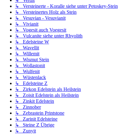
↳ Verdit
↳ Versteinerte - Koralle siehe unter Petoskey-Stein
↳ Versteinertes Holz als Stein
↳ Vesuvian - Vesuvianit
↳ Vivianit
↳ Vogesit auch Voegesit
↳ Vulcanite siehe unter Rhyolith
↳ Edelsteine W
↳ Wavellit
↳ Willemit
↳ Wismut Stein
↳ Wollastonit
↳ Wulfenit
↳ Wüstenlack
↳ Edelsteine Z
↳ Zirkon Edelstein als Heilstein
↳ Zoisit Edelstein als Heilstein
↳ Zinkit Edelstein
↳ Zinnober
↳ Zebrastein Printstone
↳ Zarinit Edelsteine
↳ Steine Z Übrige
↳ Zunyit