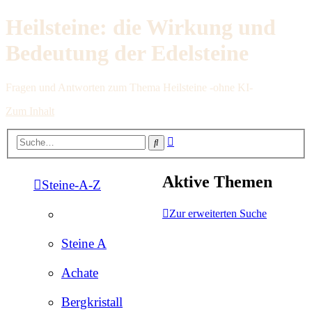
Heilsteine: die Wirkung und
Bedeutung der Edelsteine
Fragen und Antworten zum Thema Heilsteine -ohne KI-
Zum Inhalt
Erweiterte
Suche
Suche
Aktive Themen
Steine-A-Z
Zur erweiterten Suche
Steine A
Achate
Bergkristall