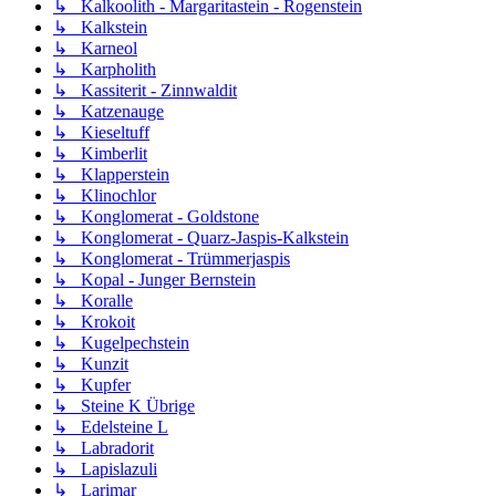
↳ Kalkoolith - Margaritastein - Rogenstein
↳ Kalkstein
↳ Karneol
↳ Karpholith
↳ Kassiterit - Zinnwaldit
↳ Katzenauge
↳ Kieseltuff
↳ Kimberlit
↳ Klapperstein
↳ Klinochlor
↳ Konglomerat - Goldstone
↳ Konglomerat - Quarz-Jaspis-Kalkstein
↳ Konglomerat - Trümmerjaspis
↳ Kopal - Junger Bernstein
↳ Koralle
↳ Krokoit
↳ Kugelpechstein
↳ Kunzit
↳ Kupfer
↳ Steine K Übrige
↳ Edelsteine L
↳ Labradorit
↳ Lapislazuli
↳ Larimar