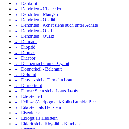
↳ Danburit
↳ Dendriten - Chalcedon
↳ Dendriten - Mangan
↳ Dendriten - Opalith
↳ Dendriten - Achat siehe auch unter Achate
↳ Dendriten - Opal
↳ Dendriten - Quarz
↳ Diamant
↳ Diopsid
↳ Dioptas
↳ Diaspor
↳ Disthen siehe unter Cyanit
↳ Donnerkeil - Belemnit
↳ Dolomit
↳ Dravit - siehe Turmalin braun
↳ Dumortierit
↳ Dumar Stein siehe Lotus Jaspis
↳ Edelsteine E
↳ Eclipse (Auripigment-Kalk) Bumble Bee
↳ Eilatstein als Heilstein
↳ Eisenkiesel
↳ Eklogit als Heilstein
↳ Eldarit siehe Rhyolith - Kambaba