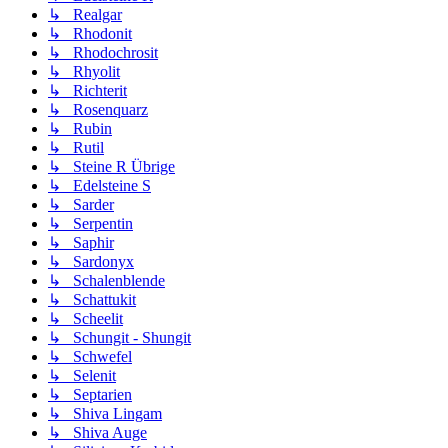
↳ Realgar
↳ Rhodonit
↳ Rhodochrosit
↳ Rhyolit
↳ Richterit
↳ Rosenquarz
↳ Rubin
↳ Rutil
↳ Steine R Übrige
↳ Edelsteine S
↳ Sarder
↳ Serpentin
↳ Saphir
↳ Sardonyx
↳ Schalenblende
↳ Schattukit
↳ Scheelit
↳ Schungit - Shungit
↳ Schwefel
↳ Selenit
↳ Septarien
↳ Shiva Lingam
↳ Shiva Auge