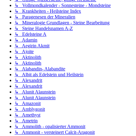
↳ Vollmondkalender - Sonnesteine - Mondsteine
↳ Krankheiten - Heilsteine Index
↳ Paragenesen der Mineralien
↳ Mineralogie Grundlagen - Steine Bearbeitung
↳ Steine Handelsnamen A-Z
↳ Edelsteine A
↳ Adamin
↳ Aegirin Akmit
↳ Ajoite
↳ Aktinolith
↳ Aktinolith
↳ Alabandin- Alabandite
↳ Albit als Edelstein und Heilstein
↳ Alexandrit
↳ Alexandrit
↳ Alunit Alaunstein
↳ Alunit Alaunstein
↳ Amazonit
↳ Amblygonit
↳ Amethyst
↳ Ametrin
↳ Ammolith - opalisierter Ammonit
↳ Ammonit - versteinert Calcit-Aragonit