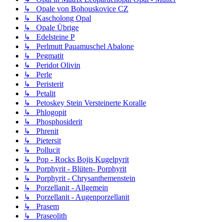
↳ Opale von Bohouskovice CZ
↳ Kascholong Opal
↳ Opale Übrige
↳ Edelsteine P
↳ Perlmutt Pauamuschel Abalone
↳ Pegmatit
↳ Peridot Olivin
↳ Perle
↳ Peristerit
↳ Petalit
↳ Petoskey Stein Versteinerte Koralle
↳ Phlogopit
↳ Phosphosiderit
↳ Phrenit
↳ Pietersit
↳ Pollucit
↳ Pop - Rocks Bojis Kugelpyrit
↳ Porphyrit - Blüten- Porphyrit
↳ Porphyrit - Chrysanthemenstein
↳ Porzellanit - Allgemein
↳ Porzellanit - Augenporzellanit
↳ Prasem
↳ Praseolith