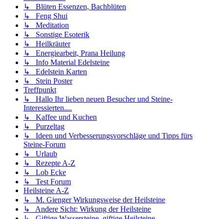
↳ Blüten Essenzen, Bachblüten
↳ Feng Shui
↳ Meditation
↳ Sonstige Esoterik
↳ Heilkräuter
↳ Energiearbeit, Prana Heilung
↳ Info Material Edelsteine
↳ Edelstein Karten
↳ Stein Poster
Treffpunkt
↳ Hallo Ihr lieben neuen Besucher und Steine-
Interessierten....
↳ Kaffee und Kuchen
↳ Purzeltag
↳ Ideen und Verbesserungsvorschläge und Tipps fürs
Steine-Forum
↳ Urlaub
↳ Rezepte A-Z
↳ Lob Ecke
↳ Test Forum
Heilsteine A-Z
↳ M. Gienger Wirkungsweise der Heilsteine
↳ Andere Sicht: Wirkung der Heilsteine
↳ Giftige Wassersteine, giftige Heilsteine