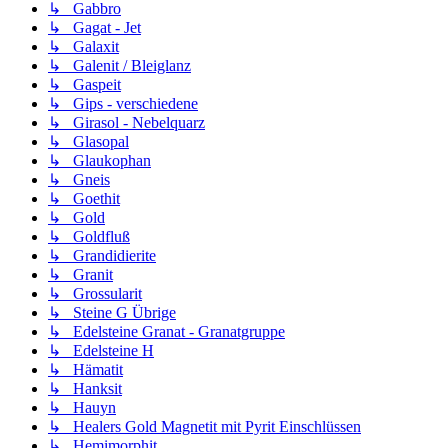
↳ Gabbro
↳ Gagat - Jet
↳ Galaxit
↳ Galenit / Bleiglanz
↳ Gaspeit
↳ Gips - verschiedene
↳ Girasol - Nebelquarz
↳ Glasopal
↳ Glaukophan
↳ Gneis
↳ Goethit
↳ Gold
↳ Goldfluß
↳ Grandidierite
↳ Granit
↳ Grossularit
↳ Steine G Übrige
↳ Edelsteine Granat - Granatgruppe
↳ Edelsteine H
↳ Hämatit
↳ Hanksit
↳ Hauyn
↳ Healers Gold Magnetit mit Pyrit Einschlüssen
↳ Hemimorphit