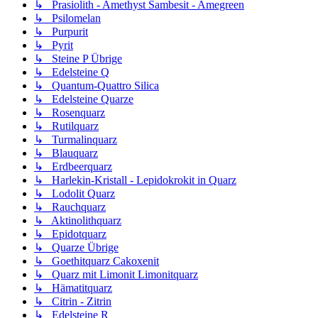
↳ Prasiolith - Amethyst Sambesit - Amegreen
↳ Psilomelan
↳ Purpurit
↳ Pyrit
↳ Steine P Übrige
↳ Edelsteine Q
↳ Quantum-Quattro Silica
↳ Edelsteine Quarze
↳ Rosenquarz
↳ Rutilquarz
↳ Turmalinquarz
↳ Blauquarz
↳ Erdbeerquarz
↳ Harlekin-Kristall - Lepidokrokit in Quarz
↳ Lodolit Quarz
↳ Rauchquarz
↳ Aktinolithquarz
↳ Epidotquarz
↳ Quarze Übrige
↳ Goethitquarz Cakoxenit
↳ Quarz mit Limonit Limonitquarz
↳ Hämatitquarz
↳ Citrin - Zitrin
↳ Edelsteine R