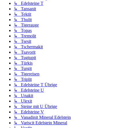
↳ Edelsteine T
↳ Tansanit
↳ Tektit
↳ Thulit
↳ Tigerauge
↳ Topas
↳ Tremolit
↳ Tsesit
↳ Tschermakit
↳ Tsavorit
↳ Tugtupit
↳ Türkis
↳ Turgit
↳ Tigereisen
↳ Triplit
↳ Edelsteine T Übrige
↳ Edelsteine U
↳ Unakit
↳ Ulexit
↳ Steine mit U Übrige
↳ Edelsteine V
↳ Vanadinit Mineral Edelstein
↳ Variscit Edelstein Mineral