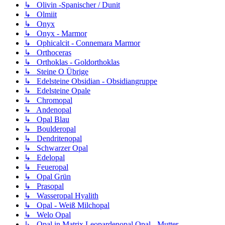
↳ Olivin -Spanischer / Dunit
↳ Olmiit
↳ Onyx
↳ Onyx - Marmor
↳ Ophicalcit - Connemara Marmor
↳ Orthoceras
↳ Orthoklas - Goldorthoklas
↳ Steine O Übrige
↳ Edelsteine Obsidian - Obsidiangruppe
↳ Edelsteine Opale
↳ Chromopal
↳ Andenopal
↳ Opal Blau
↳ Boulderopal
↳ Dendritenopal
↳ Schwarzer Opal
↳ Edelopal
↳ Feueropal
↳ Opal Grün
↳ Prasopal
↳ Wasseropal Hyalith
↳ Opal - Weiß Milchopal
↳ Welo Opal
↳ Opal in Matrix Leopardenopal Opal - Mutter