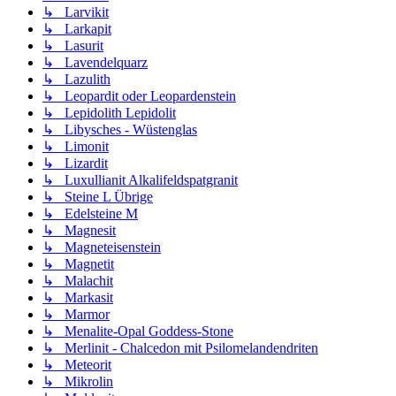
↳ Larvikit
↳ Larkapit
↳ Lasurit
↳ Lavendelquarz
↳ Lazulith
↳ Leopardit oder Leopardenstein
↳ Lepidolith Lepidolit
↳ Libysches - Wüstenglas
↳ Limonit
↳ Lizardit
↳ Luxullianit Alkalifeldspatgranit
↳ Steine L Übrige
↳ Edelsteine M
↳ Magnesit
↳ Magneteisenstein
↳ Magnetit
↳ Malachit
↳ Markasit
↳ Marmor
↳ Menalite-Opal Goddess-Stone
↳ Merlinit - Chalcedon mit Psilomelandendriten
↳ Meteorit
↳ Mikrolin