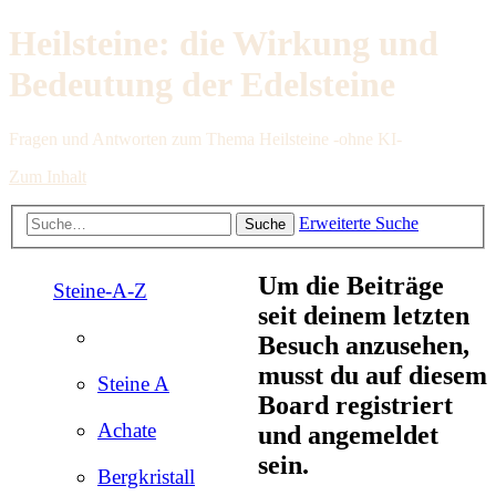
Heilsteine: die Wirkung und
Bedeutung der Edelsteine
Fragen und Antworten zum Thema Heilsteine -ohne KI-
Zum Inhalt
Erweiterte Suche
Suche
Um die Beiträge
Steine-A-Z
seit deinem letzten
Besuch anzusehen,
musst du auf diesem
Steine A
Board registriert
Achate
und angemeldet
sein.
Bergkristall