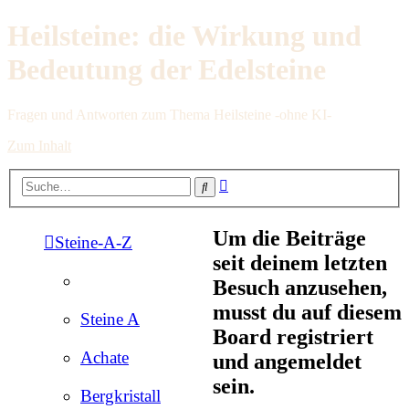
Heilsteine: die Wirkung und
Bedeutung der Edelsteine
Fragen und Antworten zum Thema Heilsteine -ohne KI-
Zum Inhalt
Erweiterte
Suche
Suche
Um die Beiträge
Steine-A-Z
seit deinem letzten
Besuch anzusehen,
musst du auf diesem
Steine A
Board registriert
Achate
und angemeldet
sein.
Bergkristall