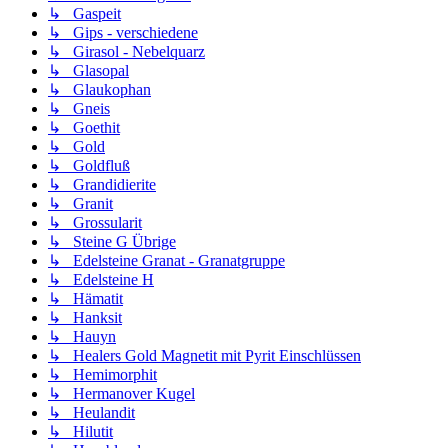
↳ Gaspeit
↳ Gips - verschiedene
↳ Girasol - Nebelquarz
↳ Glasopal
↳ Glaukophan
↳ Gneis
↳ Goethit
↳ Gold
↳ Goldfluß
↳ Grandidierite
↳ Granit
↳ Grossularit
↳ Steine G Übrige
↳ Edelsteine Granat - Granatgruppe
↳ Edelsteine H
↳ Hämatit
↳ Hanksit
↳ Hauyn
↳ Healers Gold Magnetit mit Pyrit Einschlüssen
↳ Hemimorphit
↳ Hermanover Kugel
↳ Heulandit
↳ Hilutit