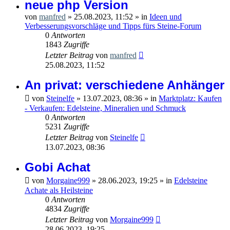
neue php Version
von
manfred
»
25.08.2023, 11:52
» in
Ideen und
Verbesserungsvorschläge und Tipps fürs Steine-Forum
0
Antworten
1843
Zugriffe
Letzter Beitrag
von
manfred
25.08.2023, 11:52
An privat: verschiedene Anhänger
von
Steinelfe
»
13.07.2023, 08:36
» in
Marktplatz: Kaufen
- Verkaufen: Edelsteine, Mineralien und Schmuck
0
Antworten
5231
Zugriffe
Letzter Beitrag
von
Steinelfe
13.07.2023, 08:36
Gobi Achat
von
Morgaine999
»
28.06.2023, 19:25
» in
Edelsteine
Achate als Heilsteine
0
Antworten
4834
Zugriffe
Letzter Beitrag
von
Morgaine999
28.06.2023, 19:25