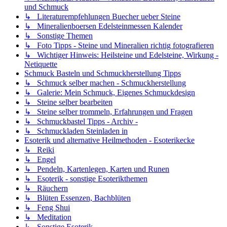
und Schmuck
↳ Literaturempfehlungen Buecher ueber Steine
↳ Mineralienboersen Edelsteinmessen Kalender
↳ Sonstige Themen
↳ Foto Tipps - Steine und Mineralien richtig fotografieren
↳ Wichtiger Hinweis: Heilsteine und Edelsteine, Wirkung -
Netiquette
Schmuck Basteln und Schmuckherstellung Tipps
↳ Schmuck selber machen - Schmuckherstellung
↳ Galerie: Mein Schmuck, Eigenes Schmuckdesign
↳ Steine selber bearbeiten
↳ Steine selber trommeln, Erfahrungen und Fragen
↳ Schmuckbastel Tipps - Archiv -
↳ Schmuckladen Steinladen in
Esoterik und alternative Heilmethoden - Esoterikecke
↳ Reiki
↳ Engel
↳ Pendeln, Kartenlegen, Karten und Runen
↳ Esoterik - sonstige Esoterikthemen
↳ Räuchern
↳ Blüten Essenzen, Bachblüten
↳ Feng Shui
↳ Meditation
↳ Sonstige Esoterik