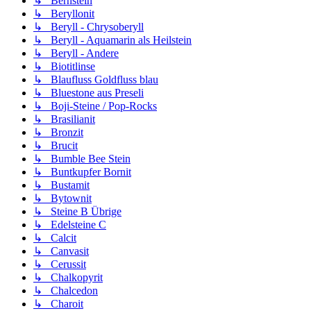
↳ Bernstein
↳ Beryllonit
↳ Beryll - Chrysoberyll
↳ Beryll - Aquamarin als Heilstein
↳ Beryll - Andere
↳ Biotitlinse
↳ Blaufluss Goldfluss blau
↳ Bluestone aus Preseli
↳ Boji-Steine / Pop-Rocks
↳ Brasilianit
↳ Bronzit
↳ Brucit
↳ Bumble Bee Stein
↳ Buntkupfer Bornit
↳ Bustamit
↳ Bytownit
↳ Steine B Übrige
↳ Edelsteine C
↳ Calcit
↳ Canvasit
↳ Cerussit
↳ Chalkopyrit
↳ Chalcedon
↳ Charoit