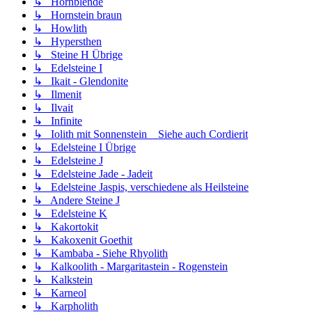
↳ Hornblende
↳ Hornstein braun
↳ Howlith
↳ Hypersthen
↳ Steine H Übrige
↳ Edelsteine I
↳ Ikait - Glendonite
↳ Ilmenit
↳ Ilvait
↳ Infinite
↳ Iolith mit Sonnenstein _ Siehe auch Cordierit
↳ Edelsteine I Übrige
↳ Edelsteine J
↳ Edelsteine Jade - Jadeit
↳ Edelsteine Jaspis, verschiedene als Heilsteine
↳ Andere Steine J
↳ Edelsteine K
↳ Kakortokit
↳ Kakoxenit Goethit
↳ Kambaba - Siehe Rhyolith
↳ Kalkoolith - Margaritastein - Rogenstein
↳ Kalkstein
↳ Karneol
↳ Karpholith