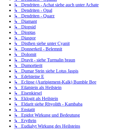
↳ Dendriten - Achat siehe auch unter Achate
↳ Dendriten - Opal
↳ Dendriten - Quarz
↳ Diamant
↳ Diopsid
↳ Dioptas
↳ Diaspor
↳ Disthen siehe unter Cyanit
↳ Donnerkeil - Belemnit
↳ Dolomit
↳ Dravit - siehe Turmalin braun
↳ Dumortierit
↳ Dumar Stein siehe Lotus Jaspis
↳ Edelsteine E
↳ Eclipse (Auripigment-Kalk) Bumble Bee
↳ Eilatstein als Heilstein
↳ Eisenkiesel
↳ Eklogit als Heilstein
↳ Eldarit siehe Rhyolith - Kambaba
↳ Enstatit
↳ Epidot Wirkung und Bedeutung
↳ Erythrin
↳ Eudialyt Wirkung des Heilsteins