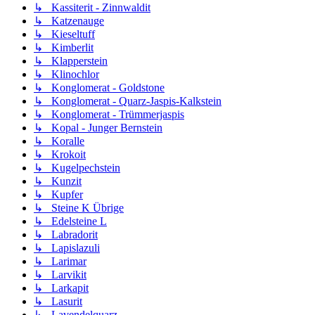
↳ Kassiterit - Zinnwaldit
↳ Katzenauge
↳ Kieseltuff
↳ Kimberlit
↳ Klapperstein
↳ Klinochlor
↳ Konglomerat - Goldstone
↳ Konglomerat - Quarz-Jaspis-Kalkstein
↳ Konglomerat - Trümmerjaspis
↳ Kopal - Junger Bernstein
↳ Koralle
↳ Krokoit
↳ Kugelpechstein
↳ Kunzit
↳ Kupfer
↳ Steine K Übrige
↳ Edelsteine L
↳ Labradorit
↳ Lapislazuli
↳ Larimar
↳ Larvikit
↳ Larkapit
↳ Lasurit
↳ Lavendelquarz