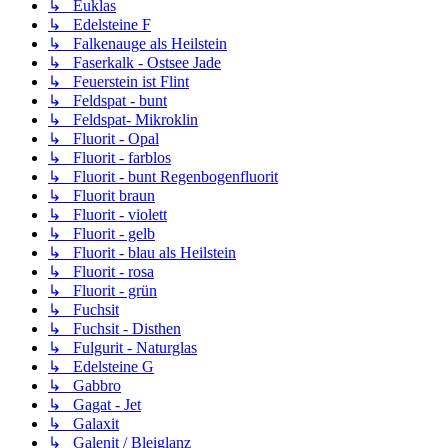
↳ Euklas
↳ Edelsteine F
↳ Falkenauge als Heilstein
↳ Faserkalk - Ostsee Jade
↳ Feuerstein ist Flint
↳ Feldspat - bunt
↳ Feldspat- Mikroklin
↳ Fluorit - Opal
↳ Fluorit - farblos
↳ Fluorit - bunt Regenbogenfluorit
↳ Fluorit braun
↳ Fluorit - violett
↳ Fluorit - gelb
↳ Fluorit - blau als Heilstein
↳ Fluorit - rosa
↳ Fluorit - grün
↳ Fuchsit
↳ Fuchsit - Disthen
↳ Fulgurit - Naturglas
↳ Edelsteine G
↳ Gabbro
↳ Gagat - Jet
↳ Galaxit
↳ Galenit / Bleiglanz