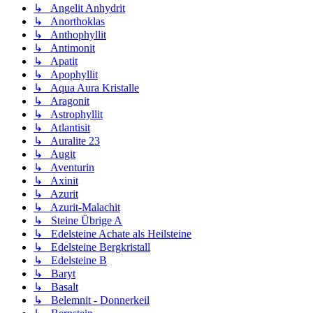
↳ Angelit Anhydrit
↳ Anorthoklas
↳ Anthophyllit
↳ Antimonit
↳ Apatit
↳ Apophyllit
↳ Aqua Aura Kristalle
↳ Aragonit
↳ Astrophyllit
↳ Atlantisit
↳ Auralite 23
↳ Augit
↳ Aventurin
↳ Axinit
↳ Azurit
↳ Azurit-Malachit
↳ Steine Übrige A
↳ Edelsteine Achate als Heilsteine
↳ Edelsteine Bergkristall
↳ Edelsteine B
↳ Baryt
↳ Basalt
↳ Belemnit - Donnerkeil