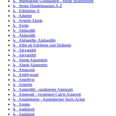
↳ Mineralogie Grundlagen - Steine Bearbeitung
↳ Steine Handelsnamen A-Z
↳ Edelsteine A
↳ Adamin
↳ Aegirin Akmit
↳ Ajoite
↳ Aktinolith
↳ Aktinolith
↳ Alabandin- Alabandite
↳ Albit als Edelstein und Heilstein
↳ Alexandrit
↳ Alexandrit
↳ Alunit Alaunstein
↳ Alunit Alaunstein
↳ Amazonit
↳ Amblygonit
↳ Amethyst
↳ Ametrin
↳ Ammolith - opalisierter Ammonit
↳ Ammonit - versteinert Calcit-Aragonit
↳ Amulettstein - Australischer Stern-Achat
↳ Anatas
↳ Andalusit
↳ Andalusit