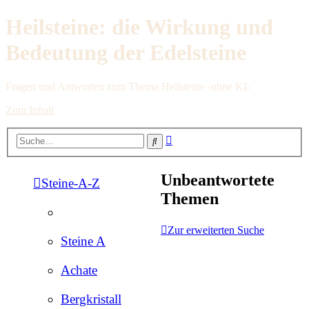
Heilsteine: die Wirkung und
Bedeutung der Edelsteine
Fragen und Antworten zum Thema Heilsteine -ohne KI-
Zum Inhalt
Erweiterte
Suche
Suche
Unbeantwortete
Steine-A-Z
Themen
Zur erweiterten Suche
Steine A
Achate
Bergkristall