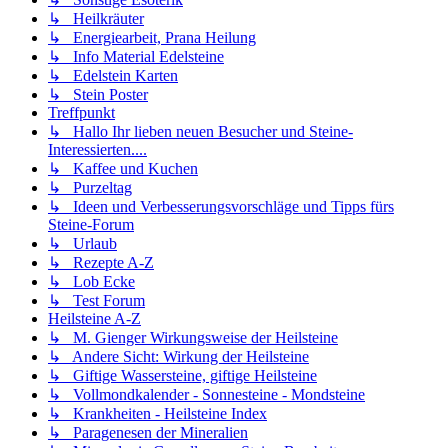
↳ Heilkräuter
↳ Energiearbeit, Prana Heilung
↳ Info Material Edelsteine
↳ Edelstein Karten
↳ Stein Poster
Treffpunkt
↳ Hallo Ihr lieben neuen Besucher und Steine-
Interessierten....
↳ Kaffee und Kuchen
↳ Purzeltag
↳ Ideen und Verbesserungsvorschläge und Tipps fürs
Steine-Forum
↳ Urlaub
↳ Rezepte A-Z
↳ Lob Ecke
↳ Test Forum
Heilsteine A-Z
↳ M. Gienger Wirkungsweise der Heilsteine
↳ Andere Sicht: Wirkung der Heilsteine
↳ Giftige Wassersteine, giftige Heilsteine
↳ Vollmondkalender - Sonnesteine - Mondsteine
↳ Krankheiten - Heilsteine Index
↳ Paragenesen der Mineralien