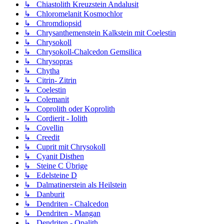
↳ Chiastolith Kreuzstein Andalusit
↳ Chloromelanit Kosmochlor
↳ Chromdiopsid
↳ Chrysanthemenstein Kalkstein mit Coelestin
↳ Chrysokoll
↳ Chrysokoll-Chalcedon Gemsilica
↳ Chrysopras
↳ Chytha
↳ Citrin- Zitrin
↳ Coelestin
↳ Colemanit
↳ Coprolith oder Koprolith
↳ Cordierit - Iolith
↳ Covellin
↳ Creedit
↳ Cuprit mit Chrysokoll
↳ Cyanit Disthen
↳ Steine C Übrige
↳ Edelsteine D
↳ Dalmatinerstein als Heilstein
↳ Danburit
↳ Dendriten - Chalcedon
↳ Dendriten - Mangan
↳ Dendriten - Opalith