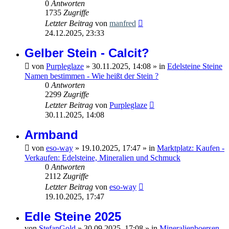
0
Antworten
1735
Zugriffe
Letzter Beitrag
von
manfred
24.12.2025, 23:33
Gelber Stein - Calcit?
von
Purpleglaze
»
30.11.2025, 14:08
» in
Edelsteine Steine
Namen bestimmen - Wie heißt der Stein ?
0
Antworten
2299
Zugriffe
Letzter Beitrag
von
Purpleglaze
30.11.2025, 14:08
Armband
von
eso-way
»
19.10.2025, 17:47
» in
Marktplatz: Kaufen -
Verkaufen: Edelsteine, Mineralien und Schmuck
0
Antworten
2112
Zugriffe
Letzter Beitrag
von
eso-way
19.10.2025, 17:47
Edle Steine 2025
von
StefanGold
»
30.09.2025, 17:08
» in
Mineralienboersen