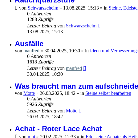
von
Schwarzschelm
»
13.08.2025, 15:13
» in
Steine, Edelst
0
Antworten
1288
Zugriffe
Letzter Beitrag
von
Schwarzschelm
13.08.2025, 15:13
Ausfälle
von
manfred
»
30.04.2025, 10:30
» in
Ideen und Verbesserungs
0
Antworten
1618
Zugriffe
Letzter Beitrag
von
manfred
30.04.2025, 10:30
Was braucht man zum aufschneide
von
Motte
»
26.03.2025, 18:42
» in
Steine selber bearbeiten
0
Antworten
5926
Zugriffe
Letzter Beitrag
von
Motte
26.03.2025, 18:42
Achat - Roter Lace Achat
von
mui
»
20.02.2025, 12:33
» in
Edelsteine Achate als Heils