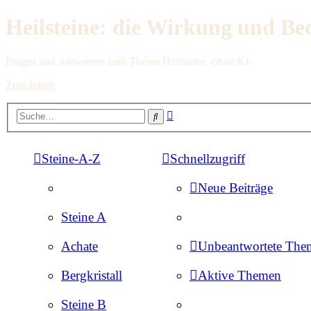
Heilsteine: die Wirkung und Be
Fragen und Antworten zum Thema Heilsteine -ohne KI-
Zum Inhalt
Erweiterte
Suche
Suche
Steine-A-Z
Schnellzugriff
Neue Beiträge
Steine A
Achate
Unbeantwortete The
Bergkristall
Aktive Themen
Steine B