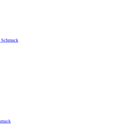
nd Schmuck
chmuck