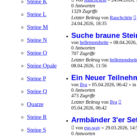
Steine K
0
Antworten
1329
Zugriffe
Steine L
Letzter Beitrag
von
Rauchcitrin
24.04.2026, 18:35
Steine M
Suche braune Stei
Steine N
von
hellemondseite
»
08.04.2026,
0
Antworten
Steine O
707
Zugriffe
Letzter Beitrag
von
hellemondseit
Steine Opale
08.04.2026, 11:56
Ein Neuer Teilneh
Steine P
von
Ilva
»
05.04.2026, 06:42
» i
0
Antworten
Steine Q
473
Zugriffe
Letzter Beitrag
von
Ilva
Quarze
05.04.2026, 06:42
Steine R
Armbänder 3'er Se
von
eso-way
»
29.03.2026, 14
Steine S
0
Antworten