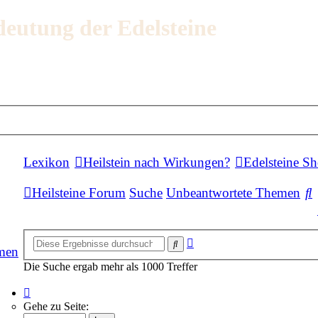
deutung der Edelsteine
Lexikon
Heilstein nach Wirkungen?
Edelsteine S
Heilsteine Forum
Suche
Unbeantwortete Themen
Erweiterte
Suche
men
Suche
Die Suche ergab mehr als 1000 Treffer
Seite
1
Gehe zu Seite:
von