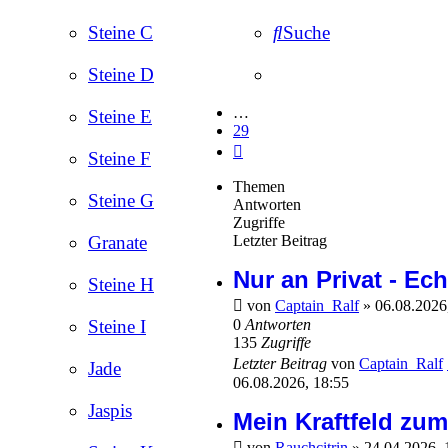
Steine C
Suche
Steine D
…
Steine E
29
Nächste
Steine F
Themen
Steine G
Antworten
Zugriffe
Letzter Beitrag
Granate
Nur an Privat - Ech
Steine H
von
Captain_Ralf
»
06.08.2026
0
Antworten
Steine I
135
Zugriffe
Letzter Beitrag
von
Captain_Ralf
Jade
06.08.2026, 18:55
Jaspis
Mein Kraftfeld z
von
Rauchcitrin
»
24.04.2026,