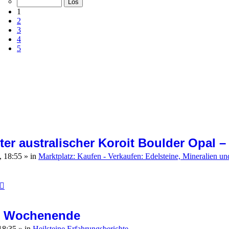
29
1
2
3
4
5
ter australischer Koroit Boulder Opal – 
, 18:55
» in
Marktplatz: Kaufen - Verkaufen: Edelsteine, Mineralien 
um Wochenende
 18:35
» in
Heilsteine Erfahrungsberichte