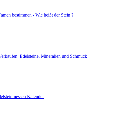
Namen bestimmen - Wie heißt der Stein ?
Verkaufen: Edelsteine, Mineralien und Schmuck
delsteinmessen Kalender