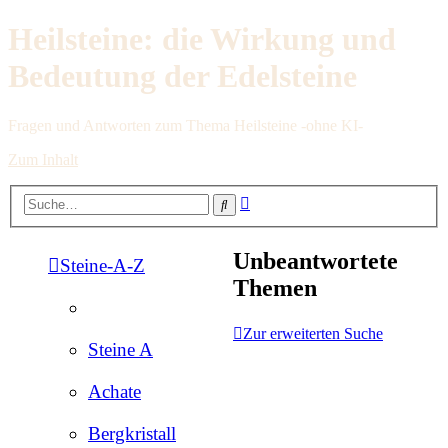
Heilsteine: die Wirkung und
Bedeutung der Edelsteine
Fragen und Antworten zum Thema Heilsteine -ohne KI-
Zum Inhalt
Erweiterte
Suche
Suche
Unbeantwortete
Steine-A-Z
Themen
Zur erweiterten Suche
Steine A
Achate
Bergkristall