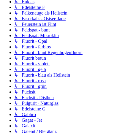
↳ Euklas
↳ Edelsteine F
↳ Falkenauge als Heilstein
↳ Faserkalk - Ostsee Jade
↳ Feuerstein ist Flint
↳ Feldspat - bunt
↳ Feldspat- Mikroklin
↳ Fluorit - Opal
↳ Fluorit - farblos
↳ Fluorit - bunt Regenbogenfluorit
↳ Fluorit braun
↳ Fluorit - violett
↳ Fluorit - gelb
↳ Fluorit - blau als Heilstein
↳ Fluorit - rosa
↳ Fluorit - grün
↳ Fuchsit
↳ Fuchsit - Disthen
↳ Fulgurit - Naturglas
↳ Edelsteine G
↳ Gabbro
↳ Gagat - Jet
↳ Galaxit
↳ Galenit / Bleiglanz