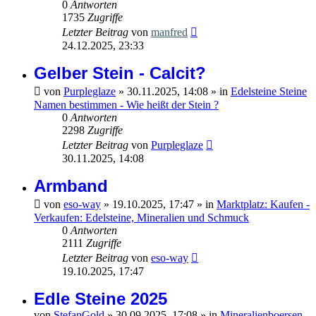
0
Antworten
1735
Zugriffe
Letzter Beitrag
von
manfred
24.12.2025, 23:33
Gelber Stein - Calcit?
von
Purpleglaze
»
30.11.2025, 14:08
» in
Edelsteine Steine
Namen bestimmen - Wie heißt der Stein ?
0
Antworten
2298
Zugriffe
Letzter Beitrag
von
Purpleglaze
30.11.2025, 14:08
Armband
von
eso-way
»
19.10.2025, 17:47
» in
Marktplatz: Kaufen -
Verkaufen: Edelsteine, Mineralien und Schmuck
0
Antworten
2111
Zugriffe
Letzter Beitrag
von
eso-way
19.10.2025, 17:47
Edle Steine 2025
von
StefanGold
»
30.09.2025, 17:08
» in
Mineralienboersen