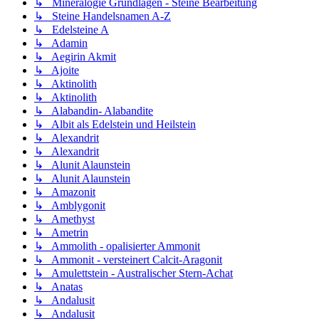
↳ Mineralogie Grundlagen - Steine Bearbeitung
↳ Steine Handelsnamen A-Z
↳ Edelsteine A
↳ Adamin
↳ Aegirin Akmit
↳ Ajoite
↳ Aktinolith
↳ Aktinolith
↳ Alabandin- Alabandite
↳ Albit als Edelstein und Heilstein
↳ Alexandrit
↳ Alexandrit
↳ Alunit Alaunstein
↳ Alunit Alaunstein
↳ Amazonit
↳ Amblygonit
↳ Amethyst
↳ Ametrin
↳ Ammolith - opalisierter Ammonit
↳ Ammonit - versteinert Calcit-Aragonit
↳ Amulettstein - Australischer Stern-Achat
↳ Anatas
↳ Andalusit
↳ Andalusit