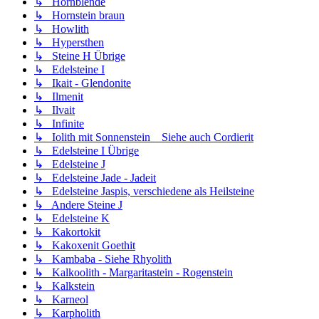
↳ Hornblende
↳ Hornstein braun
↳ Howlith
↳ Hypersthen
↳ Steine H Übrige
↳ Edelsteine I
↳ Ikait - Glendonite
↳ Ilmenit
↳ Ilvait
↳ Infinite
↳ Iolith mit Sonnenstein _ Siehe auch Cordierit
↳ Edelsteine I Übrige
↳ Edelsteine J
↳ Edelsteine Jade - Jadeit
↳ Edelsteine Jaspis, verschiedene als Heilsteine
↳ Andere Steine J
↳ Edelsteine K
↳ Kakortokit
↳ Kakoxenit Goethit
↳ Kambaba - Siehe Rhyolith
↳ Kalkoolith - Margaritastein - Rogenstein
↳ Kalkstein
↳ Karneol
↳ Karpholith