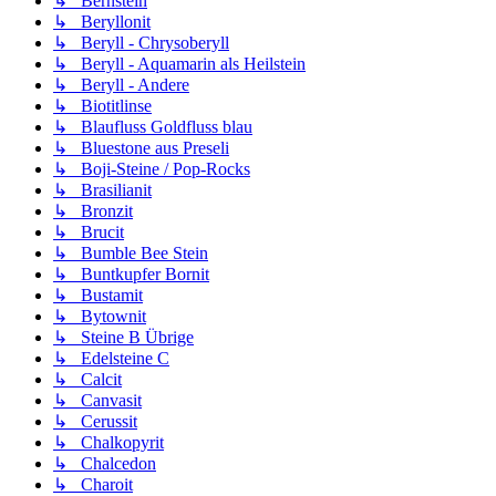
↳ Bernstein
↳ Beryllonit
↳ Beryll - Chrysoberyll
↳ Beryll - Aquamarin als Heilstein
↳ Beryll - Andere
↳ Biotitlinse
↳ Blaufluss Goldfluss blau
↳ Bluestone aus Preseli
↳ Boji-Steine / Pop-Rocks
↳ Brasilianit
↳ Bronzit
↳ Brucit
↳ Bumble Bee Stein
↳ Buntkupfer Bornit
↳ Bustamit
↳ Bytownit
↳ Steine B Übrige
↳ Edelsteine C
↳ Calcit
↳ Canvasit
↳ Cerussit
↳ Chalkopyrit
↳ Chalcedon
↳ Charoit