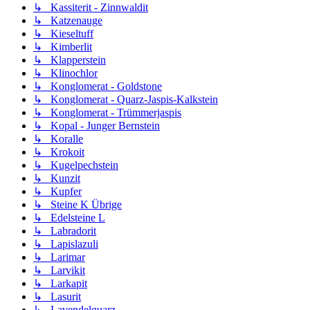
↳ Kassiterit - Zinnwaldit
↳ Katzenauge
↳ Kieseltuff
↳ Kimberlit
↳ Klapperstein
↳ Klinochlor
↳ Konglomerat - Goldstone
↳ Konglomerat - Quarz-Jaspis-Kalkstein
↳ Konglomerat - Trümmerjaspis
↳ Kopal - Junger Bernstein
↳ Koralle
↳ Krokoit
↳ Kugelpechstein
↳ Kunzit
↳ Kupfer
↳ Steine K Übrige
↳ Edelsteine L
↳ Labradorit
↳ Lapislazuli
↳ Larimar
↳ Larvikit
↳ Larkapit
↳ Lasurit
↳ Lavendelquarz