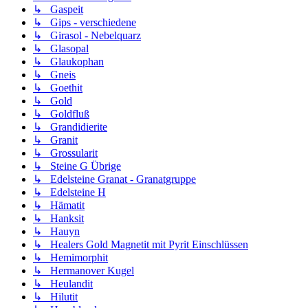
↳ Gaspeit
↳ Gips - verschiedene
↳ Girasol - Nebelquarz
↳ Glasopal
↳ Glaukophan
↳ Gneis
↳ Goethit
↳ Gold
↳ Goldfluß
↳ Grandidierite
↳ Granit
↳ Grossularit
↳ Steine G Übrige
↳ Edelsteine Granat - Granatgruppe
↳ Edelsteine H
↳ Hämatit
↳ Hanksit
↳ Hauyn
↳ Healers Gold Magnetit mit Pyrit Einschlüssen
↳ Hemimorphit
↳ Hermanover Kugel
↳ Heulandit
↳ Hilutit