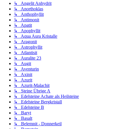
↳ Angelit Anhydrit
↳ Anorthoklas
↳ Anthophyllit
↳ Antimonit
↳ Apatit
↳ Apophyllit
↳ Aqua Aura Kristalle
↳ Aragonit
↳ Astrophyllit
↳ Atlantisit
↳ Auralite 23
↳ Augit
↳ Aventurin
↳ Axinit
↳ Azurit
↳ Azurit-Malachit
↳ Steine Übrige A
↳ Edelsteine Achate als Heilsteine
↳ Edelsteine Bergkristall
↳ Edelsteine B
↳ Baryt
↳ Basalt
↳ Belemnit - Donnerkeil