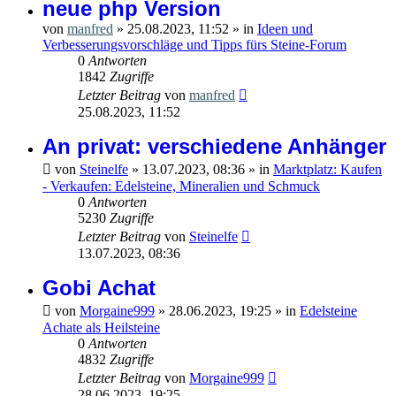
neue php Version
von
manfred
»
25.08.2023, 11:52
» in
Ideen und
Verbesserungsvorschläge und Tipps fürs Steine-Forum
0
Antworten
1842
Zugriffe
Letzter Beitrag
von
manfred
25.08.2023, 11:52
An privat: verschiedene Anhänger
von
Steinelfe
»
13.07.2023, 08:36
» in
Marktplatz: Kaufen
- Verkaufen: Edelsteine, Mineralien und Schmuck
0
Antworten
5230
Zugriffe
Letzter Beitrag
von
Steinelfe
13.07.2023, 08:36
Gobi Achat
von
Morgaine999
»
28.06.2023, 19:25
» in
Edelsteine
Achate als Heilsteine
0
Antworten
4832
Zugriffe
Letzter Beitrag
von
Morgaine999
28.06.2023, 19:25