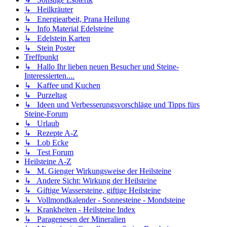
↳ Heilkräuter
↳ Energiearbeit, Prana Heilung
↳ Info Material Edelsteine
↳ Edelstein Karten
↳ Stein Poster
Treffpunkt
↳ Hallo Ihr lieben neuen Besucher und Steine-
Interessierten....
↳ Kaffee und Kuchen
↳ Purzeltag
↳ Ideen und Verbesserungsvorschläge und Tipps fürs
Steine-Forum
↳ Urlaub
↳ Rezepte A-Z
↳ Lob Ecke
↳ Test Forum
Heilsteine A-Z
↳ M. Gienger Wirkungsweise der Heilsteine
↳ Andere Sicht: Wirkung der Heilsteine
↳ Giftige Wassersteine, giftige Heilsteine
↳ Vollmondkalender - Sonnesteine - Mondsteine
↳ Krankheiten - Heilsteine Index
↳ Paragenesen der Mineralien