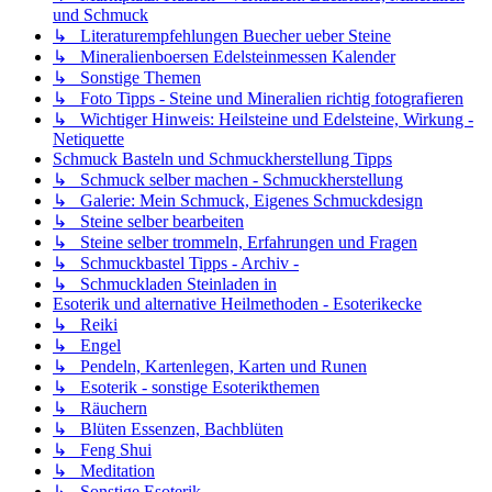
und Schmuck
↳ Literaturempfehlungen Buecher ueber Steine
↳ Mineralienboersen Edelsteinmessen Kalender
↳ Sonstige Themen
↳ Foto Tipps - Steine und Mineralien richtig fotografieren
↳ Wichtiger Hinweis: Heilsteine und Edelsteine, Wirkung -
Netiquette
Schmuck Basteln und Schmuckherstellung Tipps
↳ Schmuck selber machen - Schmuckherstellung
↳ Galerie: Mein Schmuck, Eigenes Schmuckdesign
↳ Steine selber bearbeiten
↳ Steine selber trommeln, Erfahrungen und Fragen
↳ Schmuckbastel Tipps - Archiv -
↳ Schmuckladen Steinladen in
Esoterik und alternative Heilmethoden - Esoterikecke
↳ Reiki
↳ Engel
↳ Pendeln, Kartenlegen, Karten und Runen
↳ Esoterik - sonstige Esoterikthemen
↳ Räuchern
↳ Blüten Essenzen, Bachblüten
↳ Feng Shui
↳ Meditation
↳ Sonstige Esoterik