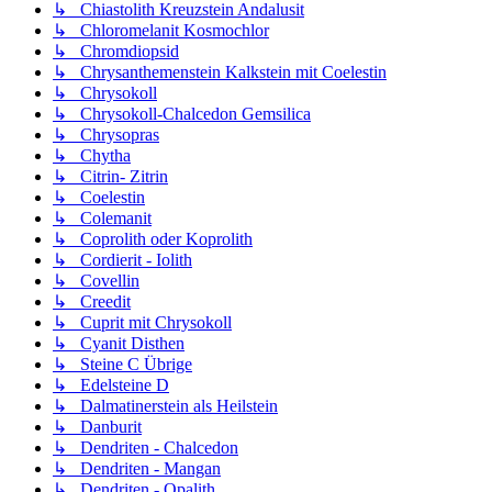
↳ Chiastolith Kreuzstein Andalusit
↳ Chloromelanit Kosmochlor
↳ Chromdiopsid
↳ Chrysanthemenstein Kalkstein mit Coelestin
↳ Chrysokoll
↳ Chrysokoll-Chalcedon Gemsilica
↳ Chrysopras
↳ Chytha
↳ Citrin- Zitrin
↳ Coelestin
↳ Colemanit
↳ Coprolith oder Koprolith
↳ Cordierit - Iolith
↳ Covellin
↳ Creedit
↳ Cuprit mit Chrysokoll
↳ Cyanit Disthen
↳ Steine C Übrige
↳ Edelsteine D
↳ Dalmatinerstein als Heilstein
↳ Danburit
↳ Dendriten - Chalcedon
↳ Dendriten - Mangan
↳ Dendriten - Opalith