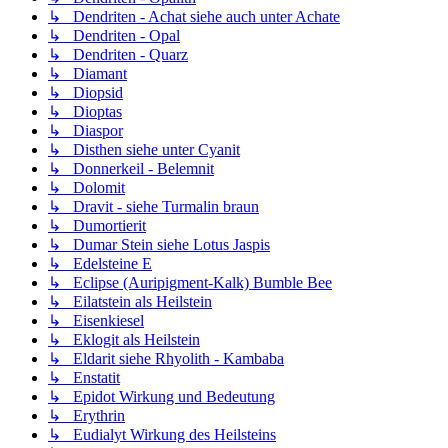
↳ Dendriten - Achat siehe auch unter Achate
↳ Dendriten - Opal
↳ Dendriten - Quarz
↳ Diamant
↳ Diopsid
↳ Dioptas
↳ Diaspor
↳ Disthen siehe unter Cyanit
↳ Donnerkeil - Belemnit
↳ Dolomit
↳ Dravit - siehe Turmalin braun
↳ Dumortierit
↳ Dumar Stein siehe Lotus Jaspis
↳ Edelsteine E
↳ Eclipse (Auripigment-Kalk) Bumble Bee
↳ Eilatstein als Heilstein
↳ Eisenkiesel
↳ Eklogit als Heilstein
↳ Eldarit siehe Rhyolith - Kambaba
↳ Enstatit
↳ Epidot Wirkung und Bedeutung
↳ Erythrin
↳ Eudialyt Wirkung des Heilsteins