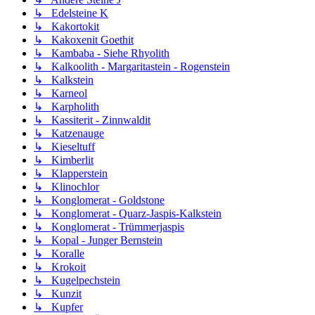
↳ Edelsteine K
↳ Kakortokit
↳ Kakoxenit Goethit
↳ Kambaba - Siehe Rhyolith
↳ Kalkoolith - Margaritastein - Rogenstein
↳ Kalkstein
↳ Karneol
↳ Karpholith
↳ Kassiterit - Zinnwaldit
↳ Katzenauge
↳ Kieseltuff
↳ Kimberlit
↳ Klapperstein
↳ Klinochlor
↳ Konglomerat - Goldstone
↳ Konglomerat - Quarz-Jaspis-Kalkstein
↳ Konglomerat - Trümmerjaspis
↳ Kopal - Junger Bernstein
↳ Koralle
↳ Krokoit
↳ Kugelpechstein
↳ Kunzit
↳ Kupfer