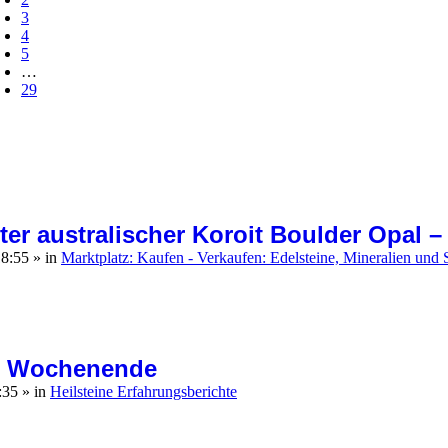
3
4
5
…
29
ter australischer Koroit Boulder Opal – 
18:55
» in
Marktplatz: Kaufen - Verkaufen: Edelsteine, Mineralien un
um Wochenende
8:35
» in
Heilsteine Erfahrungsberichte