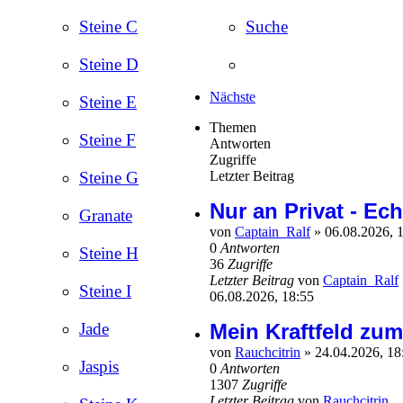
Steine C
Suche
Steine D
Nächste
Steine E
Themen
Steine F
Antworten
Zugriffe
Letzter Beitrag
Steine G
Nur an Privat - Ech
Granate
von
Captain_Ralf
»
06.08.2026, 
0
Antworten
Steine H
36
Zugriffe
Letzter Beitrag
von
Captain_Ralf
Steine I
06.08.2026, 18:55
Mein Kraftfeld z
Jade
von
Rauchcitrin
»
24.04.2026, 1
Jaspis
0
Antworten
1307
Zugriffe
Letzter Beitrag
von
Rauchcitrin