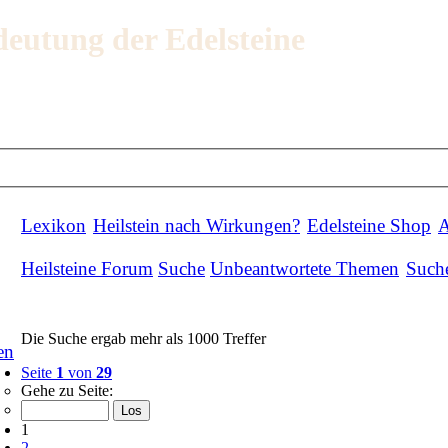
deutung der Edelsteine
Lexikon
Heilstein nach Wirkungen?
Edelsteine Shop
A
Heilsteine Forum
Suche
Unbeantwortete Themen
Such
Die Suche ergab mehr als 1000 Treffer
en
Seite
1
von
29
Gehe zu Seite:
1
2