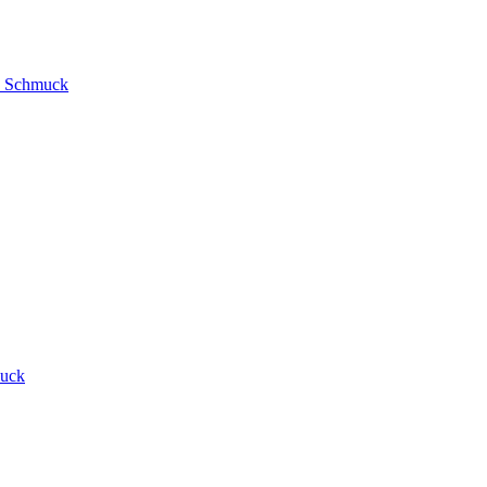
nd Schmuck
muck