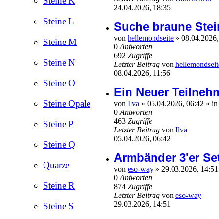
Steine K
24.04.2026, 18:35
Steine L
Suche braune Stei
von
hellemondseite
»
08.04.2026,
Steine M
0
Antworten
692
Zugriffe
Steine N
Letzter Beitrag
von
hellemondseit
08.04.2026, 11:56
Steine O
Ein Neuer Teilneh
Steine Opale
von
Ilva
»
05.04.2026, 06:42
» i
0
Antworten
463
Zugriffe
Steine P
Letzter Beitrag
von
Ilva
05.04.2026, 06:42
Steine Q
Armbänder 3'er Se
Quarze
von
eso-way
»
29.03.2026, 14:5
0
Antworten
Steine R
874
Zugriffe
Letzter Beitrag
von
eso-way
29.03.2026, 14:51
Steine S