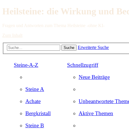
Heilsteine: die Wirkung und Be
Fragen und Antworten zum Thema Heilsteine -ohne KI-
Zum Inhalt
Erweiterte Suche
Suche
Steine-A-Z
Schnellzugriff
Neue Beiträge
Steine A
Achate
Unbeantwortete Them
Bergkristall
Aktive Themen
Steine B