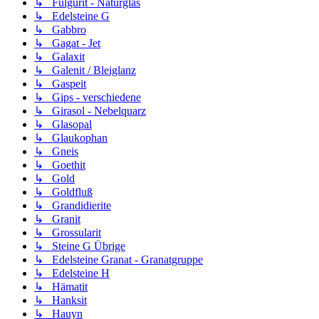
↳ Fulgurit - Naturglas
↳ Edelsteine G
↳ Gabbro
↳ Gagat - Jet
↳ Galaxit
↳ Galenit / Bleiglanz
↳ Gaspeit
↳ Gips - verschiedene
↳ Girasol - Nebelquarz
↳ Glasopal
↳ Glaukophan
↳ Gneis
↳ Goethit
↳ Gold
↳ Goldfluß
↳ Grandidierite
↳ Granit
↳ Grossularit
↳ Steine G Übrige
↳ Edelsteine Granat - Granatgruppe
↳ Edelsteine H
↳ Hämatit
↳ Hanksit
↳ Hauyn