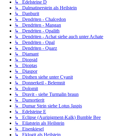
↳ Edelsteine D
↳ Dalmatinerstein als Heilstein
↳ Danburit
↳ Dendriten - Chalcedon
↳ Dendriten - Mangan
↳ Dendriten - Opalith
↳ Dendriten - Achat siehe auch unter Achate
↳ Dendriten - Opal
↳ Dendriten - Quarz
↳ Diamant
↳ Diopsid
↳ Dioptas
↳ Diaspor
↳ Disthen siehe unter Cyanit
↳ Donnerkeil - Belemnit
↳ Dolomit
↳ Dravit - siehe Turmalin braun
↳ Dumortierit
↳ Dumar Stein siehe Lotus Jaspis
↳ Edelsteine E
↳ Eclipse (Auripigment-Kalk) Bumble Bee
↳ Eilatstein als Heilstein
↳ Eisenkiesel
↳ Eklogit als Heilstein