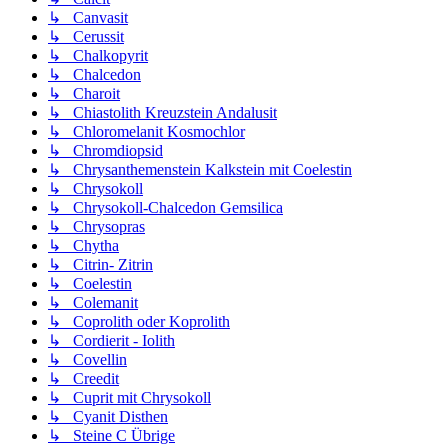
↳ Canvasit
↳ Cerussit
↳ Chalkopyrit
↳ Chalcedon
↳ Charoit
↳ Chiastolith Kreuzstein Andalusit
↳ Chloromelanit Kosmochlor
↳ Chromdiopsid
↳ Chrysanthemenstein Kalkstein mit Coelestin
↳ Chrysokoll
↳ Chrysokoll-Chalcedon Gemsilica
↳ Chrysopras
↳ Chytha
↳ Citrin- Zitrin
↳ Coelestin
↳ Colemanit
↳ Coprolith oder Koprolith
↳ Cordierit - Iolith
↳ Covellin
↳ Creedit
↳ Cuprit mit Chrysokoll
↳ Cyanit Disthen
↳ Steine C Übrige