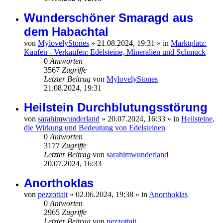
Wunderschöner Smaragd aus
dem Habachtal
von
MylovelyStones
»
21.08.2024, 19:31
» in
Marktplatz:
Kaufen - Verkaufen: Edelsteine, Mineralien und Schmuck
0
Antworten
3567
Zugriffe
Letzter Beitrag
von
MylovelyStones
21.08.2024, 19:31
Heilstein Durchblutungsstörung
von
sarahimwunderland
»
20.07.2024, 16:33
» in
Heilsteine,
die Wirkung und Bedeutung von Edelsteinen
0
Antworten
3177
Zugriffe
Letzter Beitrag
von
sarahimwunderland
20.07.2024, 16:33
Anorthoklas
von
pezzottait
»
02.06.2024, 19:38
» in
Anorthoklas
0
Antworten
2965
Zugriffe
Letzter Beitrag
von
pezzottait