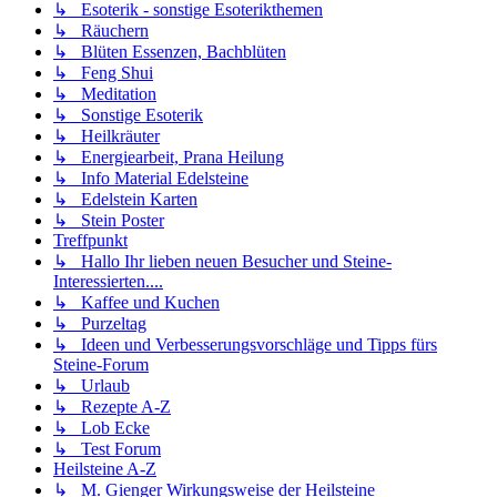
↳ Esoterik - sonstige Esoterikthemen
↳ Räuchern
↳ Blüten Essenzen, Bachblüten
↳ Feng Shui
↳ Meditation
↳ Sonstige Esoterik
↳ Heilkräuter
↳ Energiearbeit, Prana Heilung
↳ Info Material Edelsteine
↳ Edelstein Karten
↳ Stein Poster
Treffpunkt
↳ Hallo Ihr lieben neuen Besucher und Steine-
Interessierten....
↳ Kaffee und Kuchen
↳ Purzeltag
↳ Ideen und Verbesserungsvorschläge und Tipps fürs
Steine-Forum
↳ Urlaub
↳ Rezepte A-Z
↳ Lob Ecke
↳ Test Forum
Heilsteine A-Z
↳ M. Gienger Wirkungsweise der Heilsteine