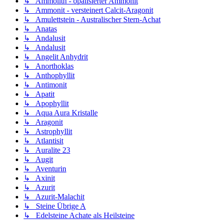
↳ Ammolith - opalisierter Ammonit
↳ Ammonit - versteinert Calcit-Aragonit
↳ Amulettstein - Australischer Stern-Achat
↳ Anatas
↳ Andalusit
↳ Andalusit
↳ Angelit Anhydrit
↳ Anorthoklas
↳ Anthophyllit
↳ Antimonit
↳ Apatit
↳ Apophyllit
↳ Aqua Aura Kristalle
↳ Aragonit
↳ Astrophyllit
↳ Atlantisit
↳ Auralite 23
↳ Augit
↳ Aventurin
↳ Axinit
↳ Azurit
↳ Azurit-Malachit
↳ Steine Übrige A
↳ Edelsteine Achate als Heilsteine