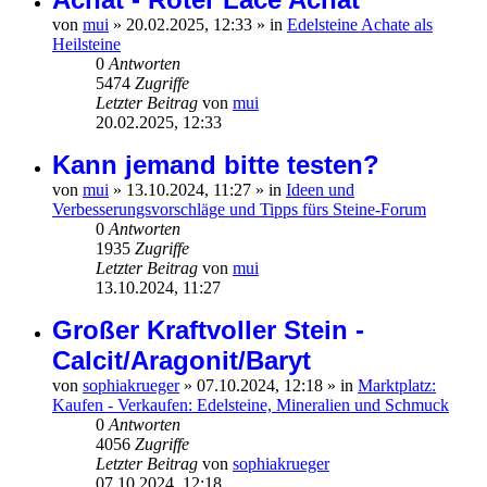
von
mui
»
20.02.2025, 12:33
» in
Edelsteine Achate als
Heilsteine
0
Antworten
5474
Zugriffe
Letzter Beitrag
von
mui
20.02.2025, 12:33
Kann jemand bitte testen?
von
mui
»
13.10.2024, 11:27
» in
Ideen und
Verbesserungsvorschläge und Tipps fürs Steine-Forum
0
Antworten
1935
Zugriffe
Letzter Beitrag
von
mui
13.10.2024, 11:27
Großer Kraftvoller Stein -
Calcit/Aragonit/Baryt
von
sophiakrueger
»
07.10.2024, 12:18
» in
Marktplatz:
Kaufen - Verkaufen: Edelsteine, Mineralien und Schmuck
0
Antworten
4056
Zugriffe
Letzter Beitrag
von
sophiakrueger
07.10.2024, 12:18