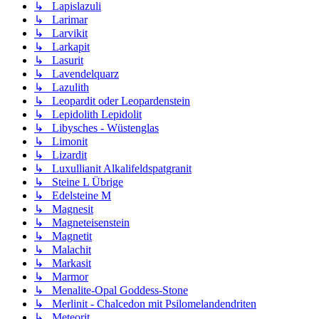
↳ Lapislazuli
↳ Larimar
↳ Larvikit
↳ Larkapit
↳ Lasurit
↳ Lavendelquarz
↳ Lazulith
↳ Leopardit oder Leopardenstein
↳ Lepidolith Lepidolit
↳ Libysches - Wüstenglas
↳ Limonit
↳ Lizardit
↳ Luxullianit Alkalifeldspatgranit
↳ Steine L Übrige
↳ Edelsteine M
↳ Magnesit
↳ Magneteisenstein
↳ Magnetit
↳ Malachit
↳ Markasit
↳ Marmor
↳ Menalite-Opal Goddess-Stone
↳ Merlinit - Chalcedon mit Psilomelandendriten
↳ Meteorit