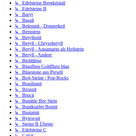
↳ Edelsteine Bergkristall
↳ Edelsteine B
↳ Baryt
↳ Basalt
↳ Belemnit - Donnerkeil
↳ Bernstein
↳ Beryllonit
↳ Beryll - Chrysoberyll
↳ Beryll - Aquamarin als Heilstein
↳ Beryll - Andere
↳ Biotitlinse
↳ Blaufluss Goldfluss blau
↳ Bluestone aus Preseli
↳ Boji-Steine / Pop-Rocks
↳ Brasilianit
↳ Bronzit
↳ Brucit
↳ Bumble Bee Stein
↳ Buntkupfer Bornit
↳ Bustamit
↳ Bytownit
↳ Steine B Übrige
↳ Edelsteine C
↳ Calcit