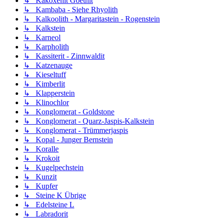
↳ Kakoxenit Goethit
↳ Kambaba - Siehe Rhyolith
↳ Kalkoolith - Margaritastein - Rogenstein
↳ Kalkstein
↳ Karneol
↳ Karpholith
↳ Kassiterit - Zinnwaldit
↳ Katzenauge
↳ Kieseltuff
↳ Kimberlit
↳ Klapperstein
↳ Klinochlor
↳ Konglomerat - Goldstone
↳ Konglomerat - Quarz-Jaspis-Kalkstein
↳ Konglomerat - Trümmerjaspis
↳ Kopal - Junger Bernstein
↳ Koralle
↳ Krokoit
↳ Kugelpechstein
↳ Kunzit
↳ Kupfer
↳ Steine K Übrige
↳ Edelsteine L
↳ Labradorit