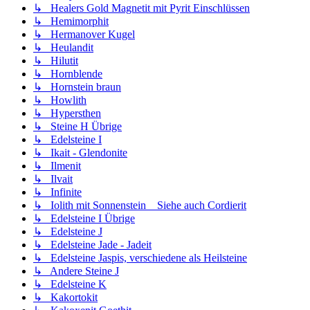
↳ Healers Gold Magnetit mit Pyrit Einschlüssen
↳ Hemimorphit
↳ Hermanover Kugel
↳ Heulandit
↳ Hilutit
↳ Hornblende
↳ Hornstein braun
↳ Howlith
↳ Hypersthen
↳ Steine H Übrige
↳ Edelsteine I
↳ Ikait - Glendonite
↳ Ilmenit
↳ Ilvait
↳ Infinite
↳ Iolith mit Sonnenstein _ Siehe auch Cordierit
↳ Edelsteine I Übrige
↳ Edelsteine J
↳ Edelsteine Jade - Jadeit
↳ Edelsteine Jaspis, verschiedene als Heilsteine
↳ Andere Steine J
↳ Edelsteine K
↳ Kakortokit