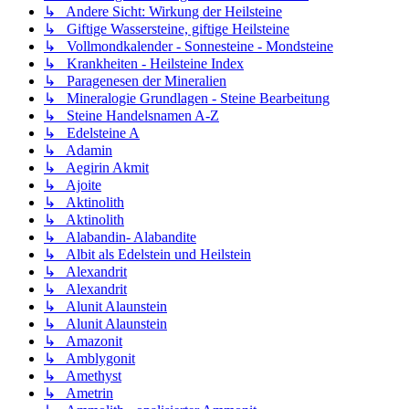
↳ Andere Sicht: Wirkung der Heilsteine
↳ Giftige Wassersteine, giftige Heilsteine
↳ Vollmondkalender - Sonnesteine - Mondsteine
↳ Krankheiten - Heilsteine Index
↳ Paragenesen der Mineralien
↳ Mineralogie Grundlagen - Steine Bearbeitung
↳ Steine Handelsnamen A-Z
↳ Edelsteine A
↳ Adamin
↳ Aegirin Akmit
↳ Ajoite
↳ Aktinolith
↳ Aktinolith
↳ Alabandin- Alabandite
↳ Albit als Edelstein und Heilstein
↳ Alexandrit
↳ Alexandrit
↳ Alunit Alaunstein
↳ Alunit Alaunstein
↳ Amazonit
↳ Amblygonit
↳ Amethyst
↳ Ametrin