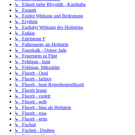
↳ Eldarit siehe Rhyolith - Kambaba
↳ Enstatit
↳ Epidot Wirkung und Bedeutung
↳ Erythrin
↳ Eudialyt Wirkung des Heilsteins
↳ Euklas
↳ Edelsteine F
↳ Falkenauge als Heilstein
↳ Faserkalk - Ostsee Jade
↳ Feuerstein ist Flint
↳ Feldspat - bunt
↳ Feldspat- Mikroklin
↳ Fluorit - Opal
↳ Fluorit - farblos
↳ Fluorit - bunt Regenbogenfluorit
↳ Fluorit braun
↳ Fluorit - violett
↳ Fluorit - gelb
↳ Fluorit - blau als Heilstein
↳ Fluorit - rosa
↳ Fluorit - grün
↳ Fuchsit
↳ Fuchsit - Disthen