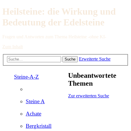
Heilsteine: die Wirkung und
Bedeutung der Edelsteine
Fragen und Antworten zum Thema Heilsteine -ohne KI-
Zum Inhalt
Erweiterte Suche
Suche
Unbeantwortete
Steine-A-Z
Themen
Zur erweiterten Suche
Steine A
Achate
Bergkristall