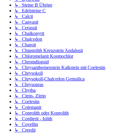
↳ Steine B Übrige
↳ Edelsteine C
↳ Calcit
↳ Canvasit
↳ Cerussit
↳ Chalkopyrit
↳ Chalcedon
↳ Charoit
↳ Chiastolith Kreuzstein Andalusit
↳ Chloromelanit Kosmochlor
↳ Chromdiopsid
↳ Chrysanthemenstein Kalkstein mit Coelestin
↳ Chrysokoll
↳ Chrysokoll-Chalcedon Gemsilica
↳ Chrysopras
↳ Chytha
↳ Citrin- Zitrin
↳ Coelestin
↳ Colemanit
↳ Coprolith oder Koprolith
↳ Cordierit - Iolith
↳ Covellin
↳ Creedit