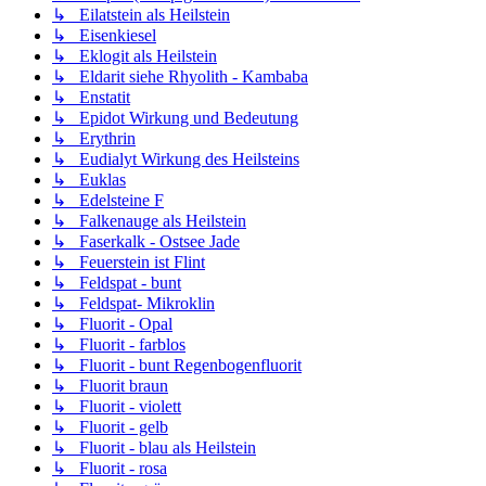
↳ Eilatstein als Heilstein
↳ Eisenkiesel
↳ Eklogit als Heilstein
↳ Eldarit siehe Rhyolith - Kambaba
↳ Enstatit
↳ Epidot Wirkung und Bedeutung
↳ Erythrin
↳ Eudialyt Wirkung des Heilsteins
↳ Euklas
↳ Edelsteine F
↳ Falkenauge als Heilstein
↳ Faserkalk - Ostsee Jade
↳ Feuerstein ist Flint
↳ Feldspat - bunt
↳ Feldspat- Mikroklin
↳ Fluorit - Opal
↳ Fluorit - farblos
↳ Fluorit - bunt Regenbogenfluorit
↳ Fluorit braun
↳ Fluorit - violett
↳ Fluorit - gelb
↳ Fluorit - blau als Heilstein
↳ Fluorit - rosa