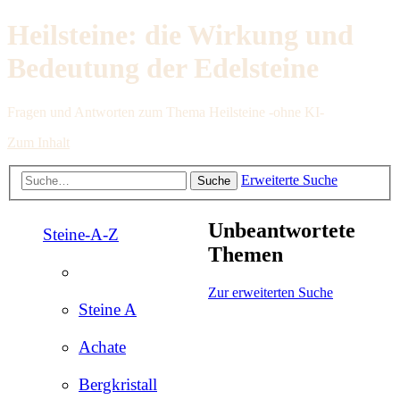
Heilsteine: die Wirkung und
Bedeutung der Edelsteine
Fragen und Antworten zum Thema Heilsteine -ohne KI-
Zum Inhalt
Erweiterte Suche
Suche
Unbeantwortete
Steine-A-Z
Themen
Zur erweiterten Suche
Steine A
Achate
Bergkristall