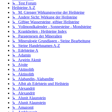
↳ Test Forum
Heilsteine A-Z
↳ M. Gienger Wirkungsweise der Heilsteine
↳ Andere Sicht: Wirkung der Heilsteine
↳ Giftige Wassersteine, giftige Heilsteine
↳ Vollmondkalender - Sonnesteine - Mondsteine
↳ Krankheiten - Heilsteine Index
↳ Paragenesen der Mineralien
↳ Mineralogie Grundlagen - Steine Bearbeitung
↳ Steine Handelsnamen A-Z
↳ Edelsteine A
↳ Adamin
↳ Aegirin Akmit
↳ Ajoite
↳ Aktinolith
↳ Aktinolith
↳ Alabandin- Alabandite
↳ Albit als Edelstein und Heilstein
↳ Alexandrit
↳ Alexandrit
↳ Alunit Alaunstein
↳ Alunit Alaunstein
↳ Amazonit