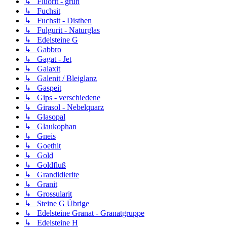
↳ Fluorit - grün
↳ Fuchsit
↳ Fuchsit - Disthen
↳ Fulgurit - Naturglas
↳ Edelsteine G
↳ Gabbro
↳ Gagat - Jet
↳ Galaxit
↳ Galenit / Bleiglanz
↳ Gaspeit
↳ Gips - verschiedene
↳ Girasol - Nebelquarz
↳ Glasopal
↳ Glaukophan
↳ Gneis
↳ Goethit
↳ Gold
↳ Goldfluß
↳ Grandidierite
↳ Granit
↳ Grossularit
↳ Steine G Übrige
↳ Edelsteine Granat - Granatgruppe
↳ Edelsteine H