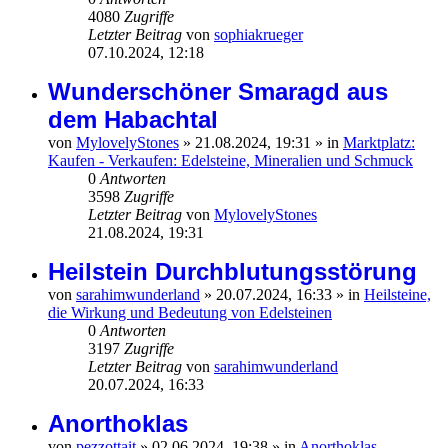
4080
Zugriffe
Letzter Beitrag
von
sophiakrueger
07.10.2024, 12:18
Wunderschöner Smaragd aus
dem Habachtal
von
MylovelyStones
»
21.08.2024, 19:31
» in
Marktplatz:
Kaufen - Verkaufen: Edelsteine, Mineralien und Schmuck
0
Antworten
3598
Zugriffe
Letzter Beitrag
von
MylovelyStones
21.08.2024, 19:31
Heilstein Durchblutungsstörung
von
sarahimwunderland
»
20.07.2024, 16:33
» in
Heilsteine,
die Wirkung und Bedeutung von Edelsteinen
0
Antworten
3197
Zugriffe
Letzter Beitrag
von
sarahimwunderland
20.07.2024, 16:33
Anorthoklas
von
pezzottait
»
02.06.2024, 19:38
» in
Anorthoklas