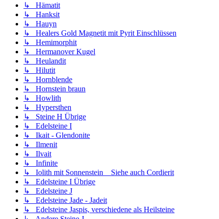
↳ Hämatit
↳ Hanksit
↳ Hauyn
↳ Healers Gold Magnetit mit Pyrit Einschlüssen
↳ Hemimorphit
↳ Hermanover Kugel
↳ Heulandit
↳ Hilutit
↳ Hornblende
↳ Hornstein braun
↳ Howlith
↳ Hypersthen
↳ Steine H Übrige
↳ Edelsteine I
↳ Ikait - Glendonite
↳ Ilmenit
↳ Ilvait
↳ Infinite
↳ Iolith mit Sonnenstein _ Siehe auch Cordierit
↳ Edelsteine I Übrige
↳ Edelsteine J
↳ Edelsteine Jade - Jadeit
↳ Edelsteine Jaspis, verschiedene als Heilsteine
↳ Andere Steine J