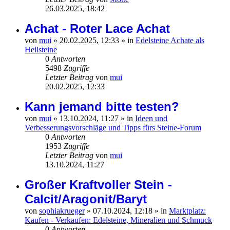
26.03.2025, 18:42
Achat - Roter Lace Achat
von
mui
»
20.02.2025, 12:33
» in
Edelsteine Achate als
Heilsteine
0
Antworten
5498
Zugriffe
Letzter Beitrag
von
mui
20.02.2025, 12:33
Kann jemand bitte testen?
von
mui
»
13.10.2024, 11:27
» in
Ideen und
Verbesserungsvorschläge und Tipps fürs Steine-Forum
0
Antworten
1953
Zugriffe
Letzter Beitrag
von
mui
13.10.2024, 11:27
Großer Kraftvoller Stein -
Calcit/Aragonit/Baryt
von
sophiakrueger
»
07.10.2024, 12:18
» in
Marktplatz:
Kaufen - Verkaufen: Edelsteine, Mineralien und Schmuck
0
Antworten