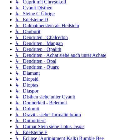
↳ Cuprit mit Chrysokoll
↳ Cyanit Disthen
↳ Steine C Übrige
↳ Edelsteine D
↳ Dalmatinerstein als Heilstein
↳ Danburit
↳ Dendriten - Chalcedon
↳ Dendriten - Mangan
↳ Dendriten - Opalith
↳ Dendriten - Achat siehe auch unter Achate
↳ Dendriten - Opal
↳ Dendriten - Quarz
↳ Diamant
↳ Diopsid
↳ Dioptas
↳ Diaspor
↳ Disthen siehe unter Cyanit
↳ Donnerkeil - Belemnit
↳ Dolomit
↳ Dravit - siehe Turmalin braun
↳ Dumortierit
↳ Dumar Stein siehe Lotus Jaspis
↳ Edelsteine E
↳ Eclipse (Auripigment-Kalk) Bumble Bee