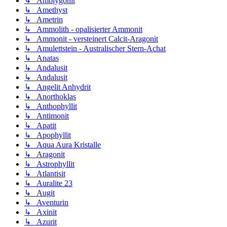
↳ Amblygonit
↳ Amethyst
↳ Ametrin
↳ Ammolith - opalisierter Ammonit
↳ Ammonit - versteinert Calcit-Aragonit
↳ Amulettstein - Australischer Stern-Achat
↳ Anatas
↳ Andalusit
↳ Andalusit
↳ Angelit Anhydrit
↳ Anorthoklas
↳ Anthophyllit
↳ Antimonit
↳ Apatit
↳ Apophyllit
↳ Aqua Aura Kristalle
↳ Aragonit
↳ Astrophyllit
↳ Atlantisit
↳ Auralite 23
↳ Augit
↳ Aventurin
↳ Axinit
↳ Azurit