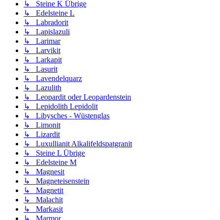
↳ Steine K Übrige
↳ Edelsteine L
↳ Labradorit
↳ Lapislazuli
↳ Larimar
↳ Larvikit
↳ Larkapit
↳ Lasurit
↳ Lavendelquarz
↳ Lazulith
↳ Leopardit oder Leopardenstein
↳ Lepidolith Lepidolit
↳ Libysches - Wüstenglas
↳ Limonit
↳ Lizardit
↳ Luxullianit Alkalifeldspatgranit
↳ Steine L Übrige
↳ Edelsteine M
↳ Magnesit
↳ Magneteisenstein
↳ Magnetit
↳ Malachit
↳ Markasit
↳ Marmor