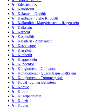
↳ Edelsteine K
↳ Kakortokit
↳ Kakoxenit Goethit
↳ Kambaba - Siehe Rhyolith
↳ Kalkoolith - Margaritastein - Rogenstein
↳ Kalkstein
↳ Karneol
↳ Karpholith
↳ Kassiterit - Zinnwaldit
↳ Katzenauge
↳ Kieseltuff
↳ Kimberlit
↳ Klapperstein
↳ Klinochlor
↳ Konglomerat - Goldstone
↳ Konglomerat - Quarz-Jaspis-Kalkstein
↳ Konglomerat - Trümmerjaspis
↳ Kopal - Junger Bernstein
↳ Koralle
↳ Krokoit
↳ Kugelpechstein
↳ Kunzit
↳ Kupfer