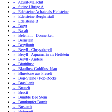
↳ Azurit-Malachit
↳ Steine Übrige A
↳ Edelsteine Achate als Heilsteine
↳ Edelsteine Bergkristall
↳ Edelsteine B
↳ Baryt
↳ Basalt
↳ Belemnit - Donnerkeil
↳ Bernstein
↳ Beryllonit
↳ Beryll - Chrysoberyll
↳ Beryll - Aquamarin als Heilstein
↳ Beryll - Andere
↳ Biotitlinse
↳ Blaufluss Goldfluss blau
↳ Bluestone aus Preseli
↳ Boji-Steine / Pop-Rocks
↳ Brasilianit
↳ Bronzit
↳ Brucit
↳ Bumble Bee Stein
↳ Buntkupfer Bornit
↳ Bustamit
↳ Bytownit