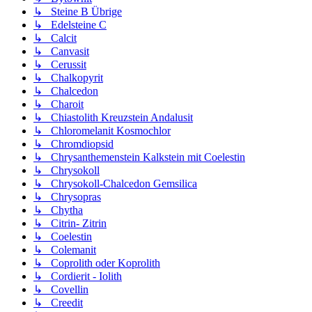
↳ Steine B Übrige
↳ Edelsteine C
↳ Calcit
↳ Canvasit
↳ Cerussit
↳ Chalkopyrit
↳ Chalcedon
↳ Charoit
↳ Chiastolith Kreuzstein Andalusit
↳ Chloromelanit Kosmochlor
↳ Chromdiopsid
↳ Chrysanthemenstein Kalkstein mit Coelestin
↳ Chrysokoll
↳ Chrysokoll-Chalcedon Gemsilica
↳ Chrysopras
↳ Chytha
↳ Citrin- Zitrin
↳ Coelestin
↳ Colemanit
↳ Coprolith oder Koprolith
↳ Cordierit - Iolith
↳ Covellin
↳ Creedit