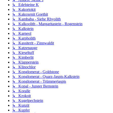
↳ Edelsteine K
↳ Kakortokit
↳ Kakoxenit Goethit
↳ Kambaba - Siehe Rhyolith
↳ Kalkoolith - Margaritastein - Rogenstein
↳ Kalkstein
↳ Karneol
↳ Karpholith
↳ Kassiterit - Zinnwaldit
↳ Katzenauge
↳ Kieseltuff
↳ Kimberlit
↳ Klapperstein
↳ Klinochlor
↳ Konglomerat - Goldstone
↳ Konglomerat - Quarz-Jaspis-Kalkstein
↳ Konglomerat - Trümmerjaspis
↳ Kopal - Junger Bernstein
↳ Koralle
↳ Krokoit
↳ Kugelpechstein
↳ Kunzit
↳ Kupfer