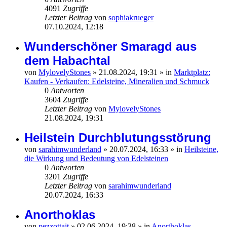
4091
Zugriffe
Letzter Beitrag
von
sophiakrueger
07.10.2024, 12:18
Wunderschöner Smaragd aus
dem Habachtal
von
MylovelyStones
»
21.08.2024, 19:31
» in
Marktplatz:
Kaufen - Verkaufen: Edelsteine, Mineralien und Schmuck
0
Antworten
3604
Zugriffe
Letzter Beitrag
von
MylovelyStones
21.08.2024, 19:31
Heilstein Durchblutungsstörung
von
sarahimwunderland
»
20.07.2024, 16:33
» in
Heilsteine,
die Wirkung und Bedeutung von Edelsteinen
0
Antworten
3201
Zugriffe
Letzter Beitrag
von
sarahimwunderland
20.07.2024, 16:33
Anorthoklas
von
pezzottait
»
02.06.2024, 19:38
» in
Anorthoklas