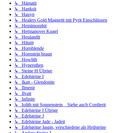
↳ Hämatit
↳ Hanksit
↳ Hauyn
↳ Healers Gold Magnetit mit Pyrit Einschlüssen
↳ Hemimorphit
↳ Hermanover Kugel
↳ Heulandit
↳ Hilutit
↳ Hornblende
↳ Hornstein braun
↳ Howlith
↳ Hypersthen
↳ Steine H Übrige
↳ Edelsteine I
↳ Ikait - Glendonite
↳ Ilmenit
↳ Ilvait
↳ Infinite
↳ Iolith mit Sonnenstein _ Siehe auch Cordierit
↳ Edelsteine I Übrige
↳ Edelsteine J
↳ Edelsteine Jade - Jadeit
↳ Edelsteine Jaspis, verschiedene als Heilsteine
↳ Andere Steine J