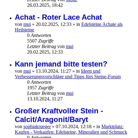
26.03.2025, 18:42
Achat - Roter Lace Achat
von
mui
»
20.02.2025, 12:33
» in
Edelsteine Achate als
Heilsteine
0
Antworten
5507
Zugriffe
Letzter Beitrag
von
mui
20.02.2025, 12:33
Kann jemand bitte testen?
von
mui
»
13.10.2024, 11:27
» in
Ideen und
Verbesserungsvorschläge und Tipps fürs Steine-Forum
0
Antworten
1957
Zugriffe
Letzter Beitrag
von
mui
13.10.2024, 11:27
Großer Kraftvoller Stein -
Calcit/Aragonit/Baryt
von
sophiakrueger
»
07.10.2024, 12:18
» in
Marktplatz:
Kaufen - Verkaufen: Edelsteine, Mineralien und Schmuck
0
Antworten