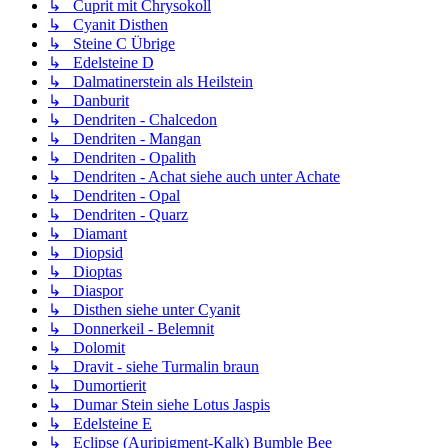
↳ Cuprit mit Chrysokoll
↳ Cyanit Disthen
↳ Steine C Übrige
↳ Edelsteine D
↳ Dalmatinerstein als Heilstein
↳ Danburit
↳ Dendriten - Chalcedon
↳ Dendriten - Mangan
↳ Dendriten - Opalith
↳ Dendriten - Achat siehe auch unter Achate
↳ Dendriten - Opal
↳ Dendriten - Quarz
↳ Diamant
↳ Diopsid
↳ Dioptas
↳ Diaspor
↳ Disthen siehe unter Cyanit
↳ Donnerkeil - Belemnit
↳ Dolomit
↳ Dravit - siehe Turmalin braun
↳ Dumortierit
↳ Dumar Stein siehe Lotus Jaspis
↳ Edelsteine E
↳ Eclipse (Auripigment-Kalk) Bumble Bee