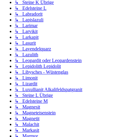
↳ Steine K Übrige
↳ Edelsteine L
↳ Labradorit
↳ Lapislazuli
↳ Larimar
↳ Larvikit
↳ Larkapit
↳ Lasurit
↳ Lavendelquarz
↳ Lazulith
↳ Leopardit oder Leopardenstein
↳ Lepidolith Lepidolit
↳ Libysches - Wüstenglas
↳ Limonit
↳ Lizardit
↳ Luxullianit Alkalifeldspatgranit
↳ Steine L Übrige
↳ Edelsteine M
↳ Magnesit
↳ Magneteisenstein
↳ Magnetit
↳ Malachit
↳ Markasit
↳ Marmor