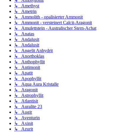
↳ Amblygonit
↳ Amethyst
↳ Ametrin
↳ Ammolith - opalisierter Ammonit
↳ Ammonit - versteinert Calcit-Aragonit
↳ Amulettstein - Australischer Stern-Achat
↳ Anatas
↳ Andalusit
↳ Andalusit
↳ Angelit Anhydrit
↳ Anorthoklas
↳ Anthophyllit
↳ Antimonit
↳ Apatit
↳ Apophyllit
↳ Aqua Aura Kristalle
↳ Aragonit
↳ Astrophyllit
↳ Atlantisit
↳ Auralite 23
↳ Augit
↳ Aventurin
↳ Axinit
↳ Azurit