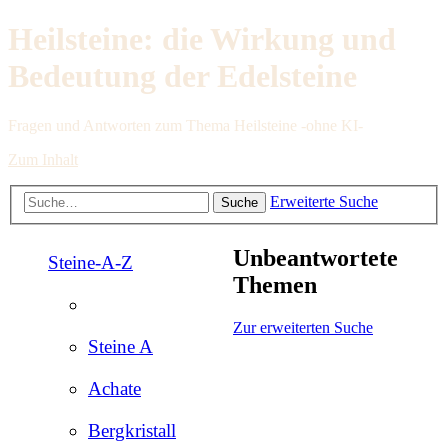
Heilsteine: die Wirkung und
Bedeutung der Edelsteine
Fragen und Antworten zum Thema Heilsteine -ohne KI-
Zum Inhalt
Erweiterte Suche
Suche
Unbeantwortete
Steine-A-Z
Themen
Zur erweiterten Suche
Steine A
Achate
Bergkristall