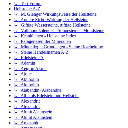
↳ Test Forum
Heilsteine A-Z
↳ M. Gienger Wirkungsweise der Heilsteine
↳ Andere Sicht: Wirkung der Heilsteine
↳ Giftige Wassersteine, giftige Heilsteine
↳ Vollmondkalender - Sonnesteine - Mondsteine
↳ Krankheiten - Heilsteine Index
↳ Paragenesen der Mineralien
↳ Mineralogie Grundlagen - Steine Bearbeitung
↳ Steine Handelsnamen A-Z
↳ Edelsteine A
↳ Adamin
↳ Aegirin Akmit
↳ Ajoite
↳ Aktinolith
↳ Aktinolith
↳ Alabandin- Alabandite
↳ Albit als Edelstein und Heilstein
↳ Alexandrit
↳ Alexandrit
↳ Alunit Alaunstein
↳ Alunit Alaunstein
↳ Amazonit