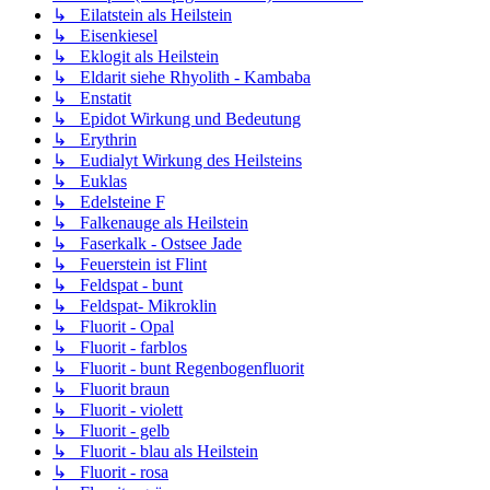
↳ Eilatstein als Heilstein
↳ Eisenkiesel
↳ Eklogit als Heilstein
↳ Eldarit siehe Rhyolith - Kambaba
↳ Enstatit
↳ Epidot Wirkung und Bedeutung
↳ Erythrin
↳ Eudialyt Wirkung des Heilsteins
↳ Euklas
↳ Edelsteine F
↳ Falkenauge als Heilstein
↳ Faserkalk - Ostsee Jade
↳ Feuerstein ist Flint
↳ Feldspat - bunt
↳ Feldspat- Mikroklin
↳ Fluorit - Opal
↳ Fluorit - farblos
↳ Fluorit - bunt Regenbogenfluorit
↳ Fluorit braun
↳ Fluorit - violett
↳ Fluorit - gelb
↳ Fluorit - blau als Heilstein
↳ Fluorit - rosa