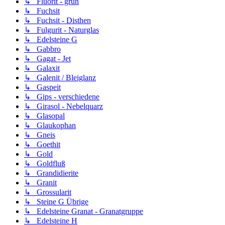
↳ Fluorit - grün
↳ Fuchsit
↳ Fuchsit - Disthen
↳ Fulgurit - Naturglas
↳ Edelsteine G
↳ Gabbro
↳ Gagat - Jet
↳ Galaxit
↳ Galenit / Bleiglanz
↳ Gaspeit
↳ Gips - verschiedene
↳ Girasol - Nebelquarz
↳ Glasopal
↳ Glaukophan
↳ Gneis
↳ Goethit
↳ Gold
↳ Goldfluß
↳ Grandidierite
↳ Granit
↳ Grossularit
↳ Steine G Übrige
↳ Edelsteine Granat - Granatgruppe
↳ Edelsteine H