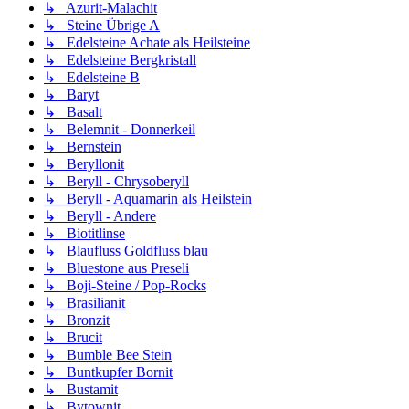
↳ Azurit-Malachit
↳ Steine Übrige A
↳ Edelsteine Achate als Heilsteine
↳ Edelsteine Bergkristall
↳ Edelsteine B
↳ Baryt
↳ Basalt
↳ Belemnit - Donnerkeil
↳ Bernstein
↳ Beryllonit
↳ Beryll - Chrysoberyll
↳ Beryll - Aquamarin als Heilstein
↳ Beryll - Andere
↳ Biotitlinse
↳ Blaufluss Goldfluss blau
↳ Bluestone aus Preseli
↳ Boji-Steine / Pop-Rocks
↳ Brasilianit
↳ Bronzit
↳ Brucit
↳ Bumble Bee Stein
↳ Buntkupfer Bornit
↳ Bustamit
↳ Bytownit