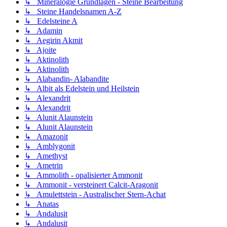
↳ Mineralogie Grundlagen - Steine Bearbeitung
↳ Steine Handelsnamen A-Z
↳ Edelsteine A
↳ Adamin
↳ Aegirin Akmit
↳ Ajoite
↳ Aktinolith
↳ Aktinolith
↳ Alabandin- Alabandite
↳ Albit als Edelstein und Heilstein
↳ Alexandrit
↳ Alexandrit
↳ Alunit Alaunstein
↳ Alunit Alaunstein
↳ Amazonit
↳ Amblygonit
↳ Amethyst
↳ Ametrin
↳ Ammolith - opalisierter Ammonit
↳ Ammonit - versteinert Calcit-Aragonit
↳ Amulettstein - Australischer Stern-Achat
↳ Anatas
↳ Andalusit
↳ Andalusit