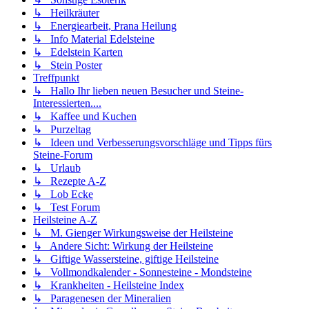
↳ Heilkräuter
↳ Energiearbeit, Prana Heilung
↳ Info Material Edelsteine
↳ Edelstein Karten
↳ Stein Poster
Treffpunkt
↳ Hallo Ihr lieben neuen Besucher und Steine-
Interessierten....
↳ Kaffee und Kuchen
↳ Purzeltag
↳ Ideen und Verbesserungsvorschläge und Tipps fürs
Steine-Forum
↳ Urlaub
↳ Rezepte A-Z
↳ Lob Ecke
↳ Test Forum
Heilsteine A-Z
↳ M. Gienger Wirkungsweise der Heilsteine
↳ Andere Sicht: Wirkung der Heilsteine
↳ Giftige Wassersteine, giftige Heilsteine
↳ Vollmondkalender - Sonnesteine - Mondsteine
↳ Krankheiten - Heilsteine Index
↳ Paragenesen der Mineralien