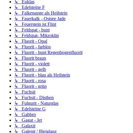
↳ Euklas
↳ Edelsteine F
↳ Falkenauge als Heilstein
↳ Faserkalk - Ostsee Jade
↳ Feuerstein ist Flint
↳ Feldspat - bunt
↳ Feldspat- Mikroklin
↳ Fluorit - Opal
↳ Fluorit - farblos
↳ Fluorit - bunt Regenbogenfluorit
↳ Fluorit braun
↳ Fluorit - violett
↳ Fluorit - gelb
↳ Fluorit - blau als Heilstein
↳ Fluorit - rosa
↳ Fluorit - grün
↳ Fuchsit
↳ Fuchsit - Disthen
↳ Fulgurit - Naturglas
↳ Edelsteine G
↳ Gabbro
↳ Gagat - Jet
↳ Galaxit
↳ Galenit / Bleiglanz