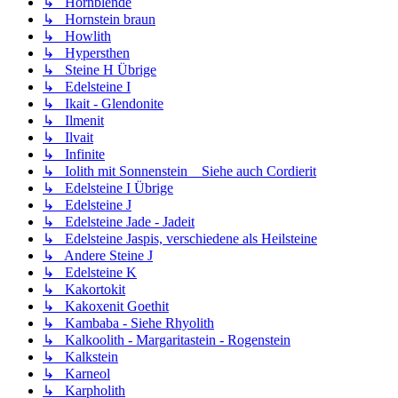
↳ Hornblende
↳ Hornstein braun
↳ Howlith
↳ Hypersthen
↳ Steine H Übrige
↳ Edelsteine I
↳ Ikait - Glendonite
↳ Ilmenit
↳ Ilvait
↳ Infinite
↳ Iolith mit Sonnenstein _ Siehe auch Cordierit
↳ Edelsteine I Übrige
↳ Edelsteine J
↳ Edelsteine Jade - Jadeit
↳ Edelsteine Jaspis, verschiedene als Heilsteine
↳ Andere Steine J
↳ Edelsteine K
↳ Kakortokit
↳ Kakoxenit Goethit
↳ Kambaba - Siehe Rhyolith
↳ Kalkoolith - Margaritastein - Rogenstein
↳ Kalkstein
↳ Karneol
↳ Karpholith