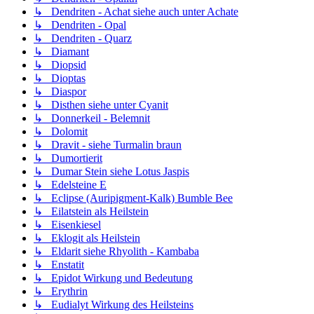
↳ Dendriten - Achat siehe auch unter Achate
↳ Dendriten - Opal
↳ Dendriten - Quarz
↳ Diamant
↳ Diopsid
↳ Dioptas
↳ Diaspor
↳ Disthen siehe unter Cyanit
↳ Donnerkeil - Belemnit
↳ Dolomit
↳ Dravit - siehe Turmalin braun
↳ Dumortierit
↳ Dumar Stein siehe Lotus Jaspis
↳ Edelsteine E
↳ Eclipse (Auripigment-Kalk) Bumble Bee
↳ Eilatstein als Heilstein
↳ Eisenkiesel
↳ Eklogit als Heilstein
↳ Eldarit siehe Rhyolith - Kambaba
↳ Enstatit
↳ Epidot Wirkung und Bedeutung
↳ Erythrin
↳ Eudialyt Wirkung des Heilsteins