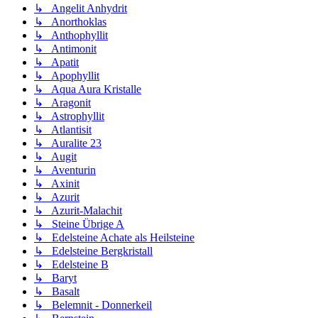
↳ Angelit Anhydrit
↳ Anorthoklas
↳ Anthophyllit
↳ Antimonit
↳ Apatit
↳ Apophyllit
↳ Aqua Aura Kristalle
↳ Aragonit
↳ Astrophyllit
↳ Atlantisit
↳ Auralite 23
↳ Augit
↳ Aventurin
↳ Axinit
↳ Azurit
↳ Azurit-Malachit
↳ Steine Übrige A
↳ Edelsteine Achate als Heilsteine
↳ Edelsteine Bergkristall
↳ Edelsteine B
↳ Baryt
↳ Basalt
↳ Belemnit - Donnerkeil