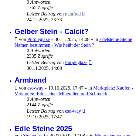
0
Antworten
1765
Zugriffe
Letzter Beitrag
von
manfred
24.12.2025, 23:33
Gelber Stein - Calcit?
von
Purpleglaze
»
30.11.2025, 14:08
» in
Edelsteine Steine
Namen bestimmen - Wie heißt der Stein ?
0
Antworten
2335
Zugriffe
Letzter Beitrag
von
Purpleglaze
30.11.2025, 14:08
Armband
von
eso-way
»
19.10.2025, 17:47
» in
Marktplatz: Kaufen -
Verkaufen: Edelsteine, Mineralien und Schmuck
0
Antworten
2144
Zugriffe
Letzter Beitrag
von
eso-way
19.10.2025, 17:47
Edle Steine 2025
von
StefanGold
»
30.09.2025, 17:08
» in
Mineralienboersen