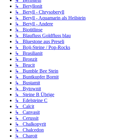
↳ Bernstein
↳ Beryllonit
↳ Beryll - Chrysoberyll
↳ Beryll - Aquamarin als Heilstein
↳ Beryll - Andere
↳ Biotitlinse
↳ Blaufluss Goldfluss blau
↳ Bluestone aus Preseli
↳ Boji-Steine / Pop-Rocks
↳ Brasilianit
↳ Bronzit
↳ Brucit
↳ Bumble Bee Stein
↳ Buntkupfer Bornit
↳ Bustamit
↳ Bytownit
↳ Steine B Übrige
↳ Edelsteine C
↳ Calcit
↳ Canvasit
↳ Cerussit
↳ Chalkopyrit
↳ Chalcedon
↳ Charoit