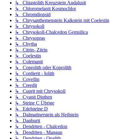
↳ Chiastolith Kreuzstein Andalusit
↳ Chloromelanit Kosmochlor
↳ Chromdiopsid
↳ Chrysanthemenstein Kalkstein mit Coelestin
↳ Chrysokoll
↳ Chrysokoll-Chalcedon Gemsilica
↳ Chrysopras
↳ Chytha
↳ Citrin- Zitrin
↳ Coelestin
↳ Colemanit
↳ Coprolith oder Koprolith
↳ Cordierit - Iolith
↳ Covellin
↳ Creedit
↳ Cuprit mit Chrysokoll
↳ Cyanit Disthen
↳ Steine C Übrige
↳ Edelsteine D
↳ Dalmatinerstein als Heilstein
↳ Danburit
↳ Dendriten - Chalcedon
↳ Dendriten - Mangan
↳ Dendriten - Opalith