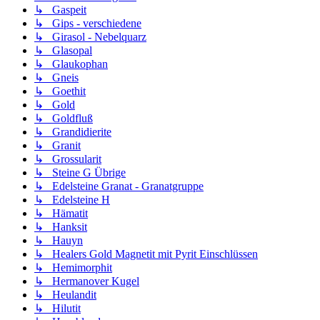
↳ Gaspeit
↳ Gips - verschiedene
↳ Girasol - Nebelquarz
↳ Glasopal
↳ Glaukophan
↳ Gneis
↳ Goethit
↳ Gold
↳ Goldfluß
↳ Grandidierite
↳ Granit
↳ Grossularit
↳ Steine G Übrige
↳ Edelsteine Granat - Granatgruppe
↳ Edelsteine H
↳ Hämatit
↳ Hanksit
↳ Hauyn
↳ Healers Gold Magnetit mit Pyrit Einschlüssen
↳ Hemimorphit
↳ Hermanover Kugel
↳ Heulandit
↳ Hilutit