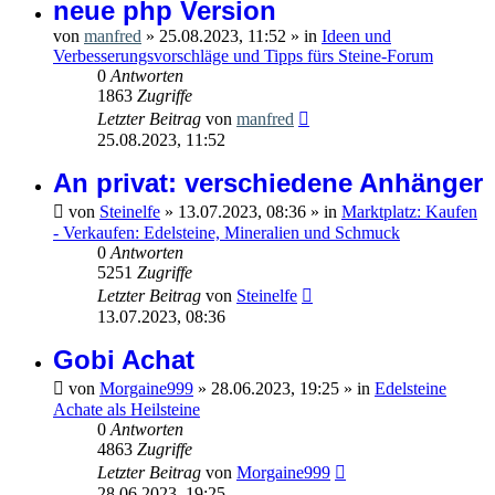
neue php Version
von
manfred
»
25.08.2023, 11:52
» in
Ideen und
Verbesserungsvorschläge und Tipps fürs Steine-Forum
0
Antworten
1863
Zugriffe
Letzter Beitrag
von
manfred
25.08.2023, 11:52
An privat: verschiedene Anhänger
von
Steinelfe
»
13.07.2023, 08:36
» in
Marktplatz: Kaufen
- Verkaufen: Edelsteine, Mineralien und Schmuck
0
Antworten
5251
Zugriffe
Letzter Beitrag
von
Steinelfe
13.07.2023, 08:36
Gobi Achat
von
Morgaine999
»
28.06.2023, 19:25
» in
Edelsteine
Achate als Heilsteine
0
Antworten
4863
Zugriffe
Letzter Beitrag
von
Morgaine999
28.06.2023, 19:25