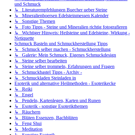
und Schmuck
↳ Literaturempfehlungen Buecher ueber Steine
↳ Mineralienboersen Edelsteinmessen Kalender
↳ Sonstige Themen
↳ Foto Tipps - Steine und Mineralien richtig fotografieren
↳ Wichtiger Hinweis: Heilsteine und Edelsteine, Wirkung -
Netiquette
Schmuck Basteln und Schmuckherstellung Tipps
↳ Schmuck selber machen - Schmuckherstellung
↳ Galerie: Mein Schmuck, Eigenes Schmuckdesign
↳ Steine selber bearbeiten
↳ Steine selber trommeln, Erfahrungen und Fragen
↳ Schmuckbastel Tipps - Archiv -
↳ Schmuckladen Steinladen in
Esoterik und alternative Heilmethoden - Esoterikecke
↳ Reiki
↳ Engel
↳ Pendeln, Kartenlegen, Karten und Runen
↳ Esoterik - sonstige Esoterikthemen
↳ Räuchern
↳ Blüten Essenzen, Bachblüten
↳ Feng Shui
↳ Meditation
↳ Sonstige Esoterik