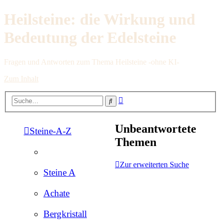
Heilsteine: die Wirkung und
Bedeutung der Edelsteine
Fragen und Antworten zum Thema Heilsteine -ohne KI-
Zum Inhalt
Erweiterte
Suche
Suche
Unbeantwortete
Steine-A-Z
Themen
Zur erweiterten Suche
Steine A
Achate
Bergkristall