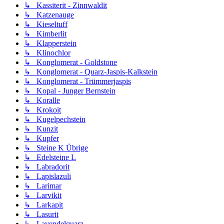
↳ Kassiterit - Zinnwaldit
↳ Katzenauge
↳ Kieseltuff
↳ Kimberlit
↳ Klapperstein
↳ Klinochlor
↳ Konglomerat - Goldstone
↳ Konglomerat - Quarz-Jaspis-Kalkstein
↳ Konglomerat - Trümmerjaspis
↳ Kopal - Junger Bernstein
↳ Koralle
↳ Krokoit
↳ Kugelpechstein
↳ Kunzit
↳ Kupfer
↳ Steine K Übrige
↳ Edelsteine L
↳ Labradorit
↳ Lapislazuli
↳ Larimar
↳ Larvikit
↳ Larkapit
↳ Lasurit
↳ Lavendelquarz