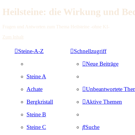
Heilsteine: die Wirkung und Be
Fragen und Antworten zum Thema Heilsteine -ohne KI-
Zum Inhalt
Steine-A-Z
Schnellzugriff
Neue Beiträge
Steine A
Achate
Unbeantwortete The
Bergkristall
Aktive Themen
Steine B
Steine C
Suche