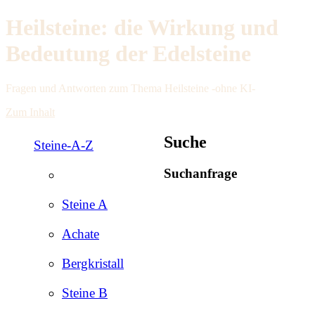
Heilsteine: die Wirkung und
Bedeutung der Edelsteine
Fragen und Antworten zum Thema Heilsteine -ohne KI-
Zum Inhalt
Suche
Steine-A-Z
Suchanfrage
Steine A
Achate
Bergkristall
Steine B