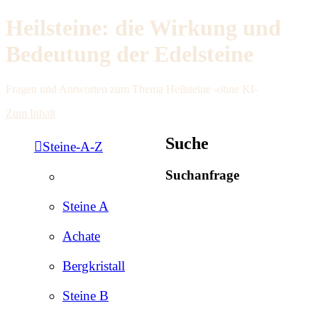
Heilsteine: die Wirkung und
Bedeutung der Edelsteine
Fragen und Antworten zum Thema Heilsteine -ohne KI-
Zum Inhalt
Suche
Steine-A-Z
Suchanfrage
Steine A
Achate
Bergkristall
Steine B