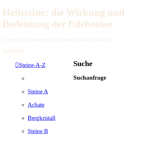
Heilsteine: die Wirkung und
Bedeutung der Edelsteine
Fragen und Antworten zum Thema Heilsteine -ohne KI-
Zum Inhalt
Suche
Steine-A-Z
Suchanfrage
Steine A
Achate
Bergkristall
Steine B