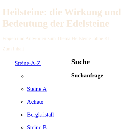
Heilsteine: die Wirkung und
Bedeutung der Edelsteine
Fragen und Antworten zum Thema Heilsteine -ohne KI-
Zum Inhalt
Suche
Steine-A-Z
Suchanfrage
Steine A
Achate
Bergkristall
Steine B