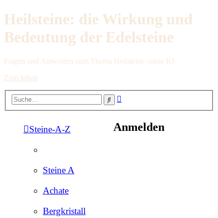
Heilsteine: die Wirkung und
Bedeutung der Edelsteine
Fragen und Antworten zum Thema Heilsteine -ohne KI-
Zum Inhalt
Erweiterte
Suche
Suche
Anmelden
Steine-A-Z
Steine A
Achate
Bergkristall