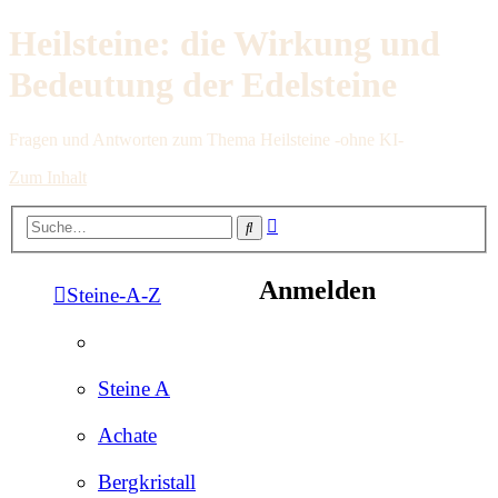
Heilsteine: die Wirkung und
Bedeutung der Edelsteine
Fragen und Antworten zum Thema Heilsteine -ohne KI-
Zum Inhalt
Erweiterte
Suche
Suche
Anmelden
Steine-A-Z
Steine A
Achate
Bergkristall