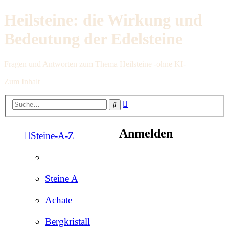
Heilsteine: die Wirkung und
Bedeutung der Edelsteine
Fragen und Antworten zum Thema Heilsteine -ohne KI-
Zum Inhalt
Erweiterte
Suche
Suche
Anmelden
Steine-A-Z
Steine A
Achate
Bergkristall