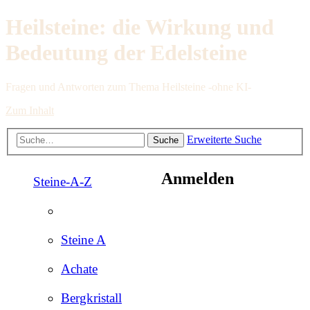
Heilsteine: die Wirkung und
Bedeutung der Edelsteine
Fragen und Antworten zum Thema Heilsteine -ohne KI-
Zum Inhalt
Erweiterte Suche
Suche
Anmelden
Steine-A-Z
Steine A
Achate
Bergkristall