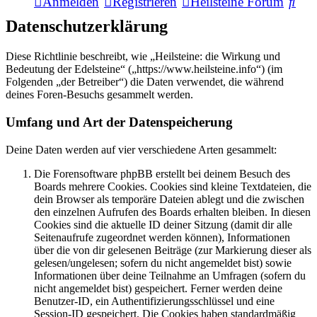
Suc
Anmelden
Registrieren
Heilsteine Forum
Datenschutzerklärung
Diese Richtlinie beschreibt, wie „Heilsteine: die Wirkung und
Bedeutung der Edelsteine“ („https://www.heilsteine.info“) (im
Folgenden „der Betreiber“) die Daten verwendet, die während
deines Foren-Besuchs gesammelt werden.
Umfang und Art der Datenspeicherung
Deine Daten werden auf vier verschiedene Arten gesammelt:
Die Forensoftware phpBB erstellt bei deinem Besuch des
Boards mehrere Cookies. Cookies sind kleine Textdateien, die
dein Browser als temporäre Dateien ablegt und die zwischen
den einzelnen Aufrufen des Boards erhalten bleiben. In diesen
Cookies sind die aktuelle ID deiner Sitzung (damit dir alle
Seitenaufrufe zugeordnet werden können), Informationen
über die von dir gelesenen Beiträge (zur Markierung dieser als
gelesen/ungelesen; sofern du nicht angemeldet bist) sowie
Informationen über deine Teilnahme an Umfragen (sofern du
nicht angemeldet bist) gespeichert. Ferner werden deine
Benutzer-ID, ein Authentifizierungsschlüssel und eine
Session-ID gespeichert. Die Cookies haben standardmäßig