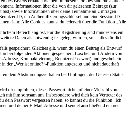
en des Boards erhalten bleiben. In diesen Cookies sind die aktuelle
können), Informationen über die von dir gelesenen Beiträge (zur
et bist) sowie Informationen über deine Teilnahme an Umfragen
 Benutzer-ID, ein Authentifizierungsschlüssel und eine Session-ID
inem Jahr. Alle Cookies kannst du jederzeit über die Funktion „Alle
önlichem Bereich angibst. Für die Registrierung sind mindestens ein
itere Daten als notwendig festgelegt wurden, so ist dies für dich
alls gespeichert. Gleiches gilt, wenn du einen Beitrag als Entwurf
erhin bei folgenden Aktionen gespeichert: Löschen und Ändern von
l-Adresse, Kontoaktivierung, Benutzer-Passwort) und gescheiterte
 der „Wer ist online?“-Funktion angezeigt und nicht dauerhaft
hören dein Abstimmungsverhalten bei Umfragen, der Gelesen-Status
ird dir empfohlen, dieses Passwort nicht auf einer Vielzahl von
eh mit ihm sorgsam um. Insbesondere wird dich kein Vertreter des
 du dein Passwort vergessen haben, so kannst du die Funktion „Ich
men und deiner E-Mail-Adresse und sendet anschließend ein neu