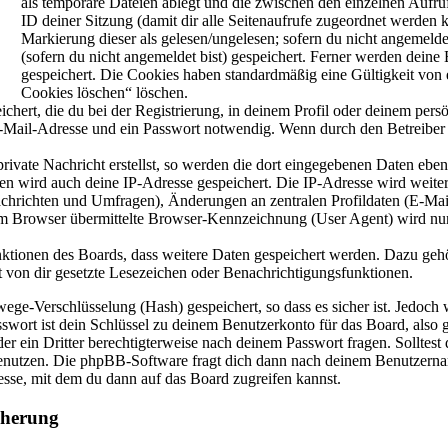
als temporäre Dateien ablegt und die zwischen den einzelnen Aufruf
ID deiner Sitzung (damit dir alle Seitenaufrufe zugeordnet werden 
Markierung dieser als gelesen/ungelesen; sofern du nicht angemeld
(sofern du nicht angemeldet bist) gespeichert. Ferner werden deine
gespeichert. Die Cookies haben standardmäßig eine Gültigkeit von e
Cookies löschen“ löschen.
chert, die du bei der Registrierung, in deinem Profil oder deinem pers
-Mail-Adresse und ein Passwort notwendig. Wenn durch den Betreiber we
rivate Nachricht erstellst, so werden die dort eingegebenen Daten ebenf
llen wird auch deine IP-Adresse gespeichert. Die IP-Adresse wird weit
achrichten und Umfragen), Änderungen an zentralen Profildaten (E-Mai
Browser übermittelte Browser-Kennzeichnung (User Agent) wird nur in
unktionen des Boards, dass weitere Daten gespeichert werden. Dazu ge
t von dir gesetzte Lesezeichen oder Benachrichtigungsfunktionen.
ege-Verschlüsselung (Hash) gespeichert, so dass es sicher ist. Jedoch w
wort ist dein Schlüssel zu deinem Benutzerkonto für das Board, also g
r ein Dritter berechtigterweise nach deinem Passwort fragen. Solltest
enutzen. Die phpBB-Software fragt dich dann nach deinem Benutzerna
esse, mit dem du dann auf das Board zugreifen kannst.
cherung