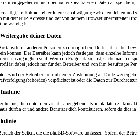
von dir eingegebenen und oben näher spezifizierten Daten zu speichern
berechtigt, im Rahmen einer Interessenabwägung zwischen deinen und se
 mit deiner IP-Adresse und der von deinem Browser übermittelter Bro
t notwendig ist.
 Weitergabe deiner Daten
Austausch mit anderen Personen zu ermöglichen. Du bist dir daher bewuss
 sein können. Der Betreiber kann jedoch festlegen, dass einzelne Inform
toren etc.) zugänglich sind. Wenn du Fragen dazu hast, suche nach ent
fil ist dabei jedoch nur für den Betreiber und von ihm beauftragte Pe
en wird der Betreiber nur mit deiner Zustimmung an Dritte weitergeben
afverfolgungsbehörden) verpflichtet ist oder die Daten zur Durchsetzung
ufnahme
er hinaus, dich unter den von dir angegebenen Kontaktdaten zu kontakti
naus dürfen er und andere Benutzer dich kontaktieren, sofern du dies in
htlinie
 Bereich der Seiten, die die phpBB-Software umfassen. Sofern der Betr