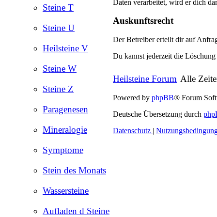
Daten verarbeitet, wird er dich da
Steine T
Auskunftsrecht
Steine U
Der Betreiber erteilt dir auf Anfr
Heilsteine V
Du kannst jederzeit die Löschung 
Steine W
Heilsteine Forum
Alle Zeit
Steine Z
Powered by
phpBB
® Forum Sof
Paragenesen
Deutsche Übersetzung durch
php
Mineralogie
Datenschutz
|
Nutzungsbedingun
Symptome
Stein des Monats
Wassersteine
Aufladen d Steine