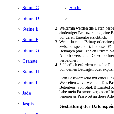
Steine C
Suche
Steine D
Weiterhin werden die Daten gespei
Steine E
eindeutiger Benutzername, eine E
vor deren Eingabe ersichtlich.
Steine F
Wenn du einen Beitrag oder eine p
zwischenspeicherst. In diesen Fä
Steine G
Beiträgen (dazu zählen Private N
Anmeldeversuche. Die von deinem 
gespeichert.
Granate
Schließlich erfordern einzelne F
von deinen Beiträgen oder explizi
Steine H
Dein Passwort wird mit einer Einw
Steine I
Webseiten zu verwenden. Das Pass
Betreibers, von phpBB Limited ode
habe mein Passwort vergessen“ b
Jade
generiertes Passwort an diese Adr
Jaspis
Gestattung der Datenspei