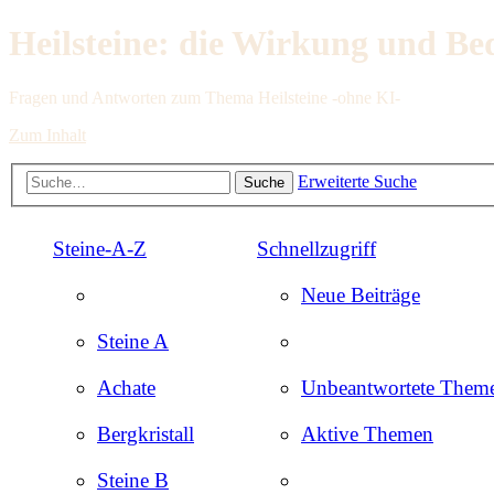
Heilsteine: die Wirkung und Be
Fragen und Antworten zum Thema Heilsteine -ohne KI-
Zum Inhalt
Erweiterte Suche
Suche
Steine-A-Z
Schnellzugriff
Neue Beiträge
Steine A
Achate
Unbeantwortete Them
Bergkristall
Aktive Themen
Steine B