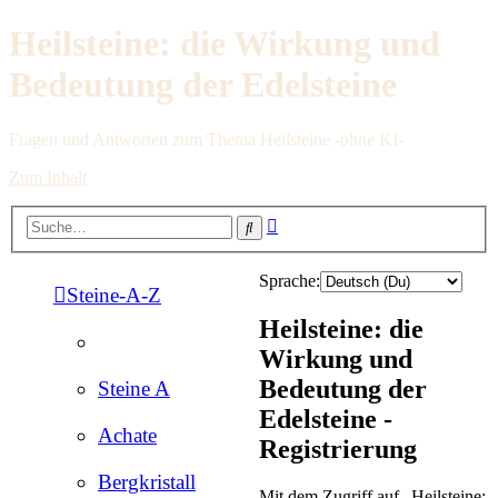
Heilsteine: die Wirkung und
Bedeutung der Edelsteine
Fragen und Antworten zum Thema Heilsteine -ohne KI-
Zum Inhalt
Erweiterte
Suche
Suche
Sprache:
Steine-A-Z
Heilsteine: die
Wirkung und
Bedeutung der
Steine A
Edelsteine -
Achate
Registrierung
Bergkristall
Mit dem Zugriff auf „Heilsteine: