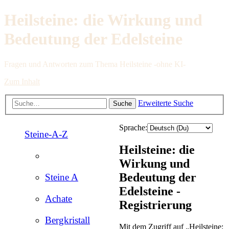
Heilsteine: die Wirkung und
Bedeutung der Edelsteine
Fragen und Antworten zum Thema Heilsteine -ohne KI-
Zum Inhalt
Erweiterte Suche
Suche
Sprache:
Steine-A-Z
Heilsteine: die
Wirkung und
Bedeutung der
Steine A
Edelsteine -
Achate
Registrierung
Bergkristall
Mit dem Zugriff auf „Heilsteine: