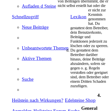
von Beiträgen übernimmt, die er
nicht selbst erstellt hat oder die
Aufladen d Steine
er nicht zur
Kenntnis
Schnellzugriff
Lexikon
genommen
hat. Du
Neue Beiträge
gestattest dem Betreiber,
dein Benutzerkonto,
Beiträge und
Funktionen jederzeit zu
löschen oder zu sperren.
Unbeantwortete Themen
Du gestattest dem
Betreiber darüber
Aktive Themen
hinaus, deine Beiträge
abzuändern, sofern sie
gegen o. g. Regeln
verstoßen oder geeignet
sind, dem Betreiber oder
Suche
einem Dritten Schaden
zuzufügen.
4.
Heilstein nach Wirkungen?
Edelsteine Shop
General
Anmelden
Heilsteine Forum
Suche