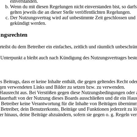
einverstanden.
Wenn du mit diesen Regelungen nicht einverstanden bist, so darfs
gelten jeweils die an dieser Stelle veröffentlichten Regelungen.
Der Nutzungsvertrag wird auf unbestimmte Zeit geschlossen und k
gekündigt werden.
ngsrechten
rteilst du dem Betreiber ein einfaches, zeitlich und räumlich unbeschrä
Unterpunkt a bleibt auch nach Kündigung des Nutzungsvertrages best
es Beitrags, dass er keine Inhalte enthält, die gegen geltendes Recht ode
rägen verwendeten Links und Bilder zu setzen bzw. zu verwenden.
 Hausrecht aus. Bei Verstößen gegen diese Nutzungsbedingungen oder a
uerhaft von der Nutzung dieses Boards ausschließen und dir ein Hausv
etreiber keine Verantwortung für die Inhalte von Beiträgen übernimmt, d
etreiber, dein Benutzerkonto, Beiträge und Funktionen jederzeit zu lö
er hinaus, deine Beiträge abzuändern, sofern sie gegen o. g. Regeln ve