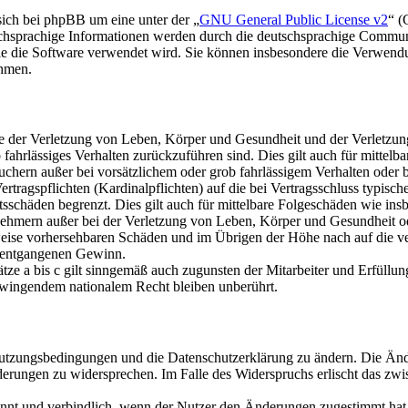
sich bei phpBB um eine unter der „
GNU General Public License v2
“ (
hsprachige Informationen werden durch die deutschsprachige Communi
wie die Software verwendet wird. Sie können insbesondere die Verwend
ehmen.
e der Verletzung von Leben, Körper und Gesundheit und der Verletzung 
ob fahrlässiges Verhalten zurückzuführen sind. Dies gilt auch für mitt
uchern außer bei vorsätzlichem oder grob fahrlässigem Verhalten oder
ertragspflichten (Kardinalpflichten) auf die bei Vertragsschluss typi
ttsschäden begrenzt. Dies gilt auch für mittelbare Folgeschäden wie i
ehmern außer bei der Verletzung von Leben, Körper und Gesundheit ode
weise vorhersehbaren Schäden und im Übrigen der Höhe nach auf die ver
e entgangenen Gewinn.
e a bis c gilt sinngemäß auch zugunsten der Mitarbeiter und Erfüllung
zwingendem nationalem Recht bleiben unberührt.
e Nutzungsbedingungen und die Datenschutzerklärung zu ändern. Die Änd
nderungen zu widersprechen. Im Falle des Widerspruchs erlischt das zw
nnt und verbindlich, wenn der Nutzer den Änderungen zugestimmt hat