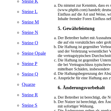
Steine K
Du nimmst zur Kenntnis, dass es 
(www.phpbb.com) handelt; deutsc
Steine L
Einfluss auf die Art und Weise, 
Inhalte fremder Foren Einfluss n
Steine M
5. Gewährleistung
Steine N
Der Betreiber haftet mit Ausnahm
Steine O
die auf ein vorsätzliches oder gr
Die Haftung ist gegenüber Verbra
und der Verletzung wesentlicher V
Steine Opale
die vertragstypischen Durchschni
Die Haftung ist gegenüber Untern
Steine P
die bei Vertragsschluss typischer
mittelbare Schäden, insbesonder
Steine Q
Die Haftungsbegrenzung der Absätz
Ansprüche für eine Haftung aus 
Quarze
6. Änderungsvorbehalt
Steine R
Der Betreiber ist berechtigt, di
Der Nutzer ist berechtigt, den Ä
Steine S
mit sofortiger Wirkung.
Die Änderungen gelten als anerka