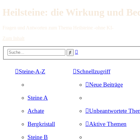
Heilsteine: die Wirkung und Be
Fragen und Antworten zum Thema Heilsteine -ohne KI-
Zum Inhalt
Erweiterte
Suche
Suche
Steine-A-Z
Schnellzugriff
Neue Beiträge
Steine A
Achate
Unbeantwortete The
Bergkristall
Aktive Themen
Steine B