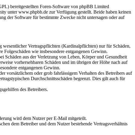
GPL) bereitgestellten Foren-Software von phpBB Limited
ty unter www.phpbb.de zur Verfügung gestellt. Beide haben keinen
ung der Software für bestimmte Zwecke nicht untersagen oder auf
wesentlicher Vertragspflichten (Kardinalpflichten) nur für Schäden,
elbare Folgeschäden wie insbesondere entgangenen Gewinn.
 bei Schäden aus der Verletzung von Leben, Körper und Gesundheit
scherweise vorhersehbaren Schäden und im übrigen der Höhe nach auf
nsbesondere entgangenen Gewinn.
r vorsätzlichem oder grob fahrlässigem Verhalten des Betreibers auf
tragstypischen Durchschnittsschäden begrenzt. Dies gilt auch für
sgehilfen des Betreibers.
erung wird dem Nutzer per E-Mail mitgeteilt.
ischen dem Betreiber und dem Nutzer bestehende Vertragsverhältnis
.