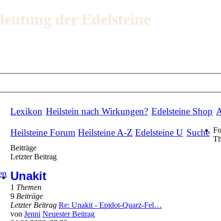
deutung der Edelsteine
Lexikon
Heilstein nach Wirkungen?
Edelsteine Shop
A
F
Heilsteine Forum
Heilsteine A-Z
Edelsteine U
Suche
T
Beiträge
Letzter Beitrag
en
Unakit
1
Themen
9
Beiträge
Letzter Beitrag
Re: Unakit - Epidot-Quarz-Fel…
von
Jenni
Neuester Beitrag