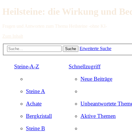
Heilsteine: die Wirkung und Be
Fragen und Antworten zum Thema Heilsteine -ohne KI-
Zum Inhalt
Erweiterte Suche
Suche
Steine-A-Z
Schnellzugriff
Neue Beiträge
Steine A
Achate
Unbeantwortete Them
Bergkristall
Aktive Themen
Steine B