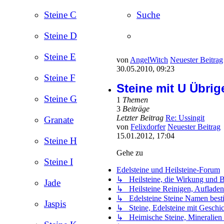
Steine C
Suche
Steine D
Steine E
von
AngelWitch
Neuester Beitrag
30.05.2010, 09:23
Steine F
Steine mit U Übrig
Steine G
1
Themen
3
Beiträge
Letzter Beitrag
Re: Ussingit
Granate
von
Felixdorfer
Neuester Beitrag
15.01.2012, 17:04
Steine H
Gehe zu
Steine I
Edelsteine und Heilsteine-Forum
↳ Heilsteine, die Wirkung und B
Jade
↳ Heilsteine Reinigen, Aufladen
↳ Edelsteine Steine Namen besti
Jaspis
↳ Steine, Edelsteine mit Geschic
↳ Heimische Steine, Mineralien