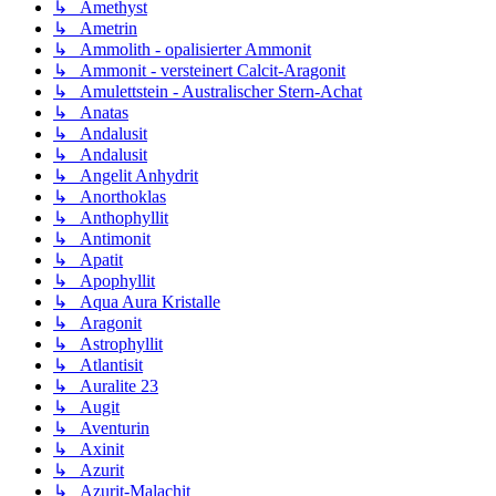
↳ Amethyst
↳ Ametrin
↳ Ammolith - opalisierter Ammonit
↳ Ammonit - versteinert Calcit-Aragonit
↳ Amulettstein - Australischer Stern-Achat
↳ Anatas
↳ Andalusit
↳ Andalusit
↳ Angelit Anhydrit
↳ Anorthoklas
↳ Anthophyllit
↳ Antimonit
↳ Apatit
↳ Apophyllit
↳ Aqua Aura Kristalle
↳ Aragonit
↳ Astrophyllit
↳ Atlantisit
↳ Auralite 23
↳ Augit
↳ Aventurin
↳ Axinit
↳ Azurit
↳ Azurit-Malachit