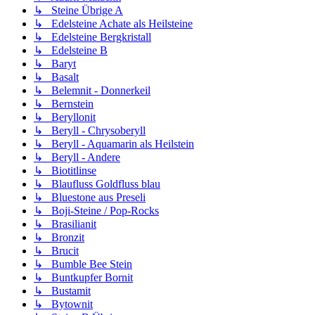
↳ Steine Übrige A
↳ Edelsteine Achate als Heilsteine
↳ Edelsteine Bergkristall
↳ Edelsteine B
↳ Baryt
↳ Basalt
↳ Belemnit - Donnerkeil
↳ Bernstein
↳ Beryllonit
↳ Beryll - Chrysoberyll
↳ Beryll - Aquamarin als Heilstein
↳ Beryll - Andere
↳ Biotitlinse
↳ Blaufluss Goldfluss blau
↳ Bluestone aus Preseli
↳ Boji-Steine / Pop-Rocks
↳ Brasilianit
↳ Bronzit
↳ Brucit
↳ Bumble Bee Stein
↳ Buntkupfer Bornit
↳ Bustamit
↳ Bytownit