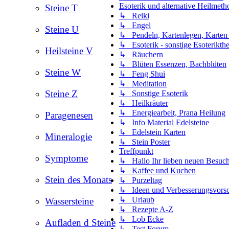
Esoterik und alternative Heilmeth
Steine T
↳ Reiki
↳ Engel
Steine U
↳ Pendeln, Kartenlegen, Karten
↳ Esoterik - sonstige Esoterikt
Heilsteine V
↳ Räuchern
↳ Blüten Essenzen, Bachblüten
Steine W
↳ Feng Shui
↳ Meditation
Steine Z
↳ Sonstige Esoterik
↳ Heilkräuter
↳ Energiearbeit, Prana Heilung
Paragenesen
↳ Info Material Edelsteine
↳ Edelstein Karten
Mineralogie
↳ Stein Poster
Treffpunkt
Symptome
↳ Hallo Ihr lieben neuen Besucher
↳ Kaffee und Kuchen
Stein des Monats
↳ Purzeltag
↳ Ideen und Verbesserungsvorsch
↳ Urlaub
Wassersteine
↳ Rezepte A-Z
↳ Lob Ecke
Aufladen d Steine
↳ Test Forum