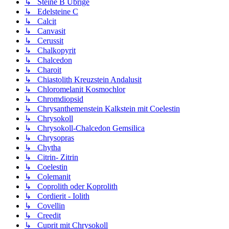
↳ Steine B Übrige
↳ Edelsteine C
↳ Calcit
↳ Canvasit
↳ Cerussit
↳ Chalkopyrit
↳ Chalcedon
↳ Charoit
↳ Chiastolith Kreuzstein Andalusit
↳ Chloromelanit Kosmochlor
↳ Chromdiopsid
↳ Chrysanthemenstein Kalkstein mit Coelestin
↳ Chrysokoll
↳ Chrysokoll-Chalcedon Gemsilica
↳ Chrysopras
↳ Chytha
↳ Citrin- Zitrin
↳ Coelestin
↳ Colemanit
↳ Coprolith oder Koprolith
↳ Cordierit - Iolith
↳ Covellin
↳ Creedit
↳ Cuprit mit Chrysokoll