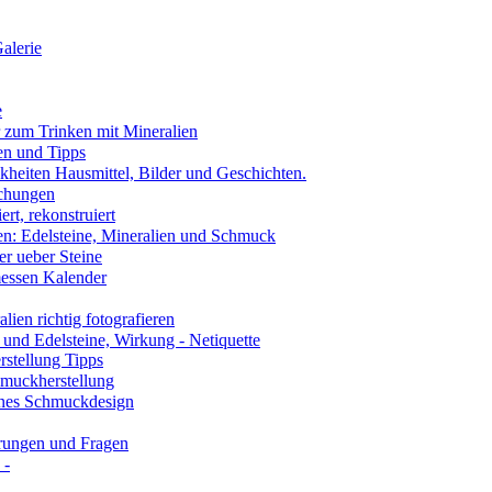
alerie
e
 zum Trinken mit Mineralien
en und Tipps
kheiten Hausmittel, Bilder und Geschichten.
chungen
ert, rekonstruiert
n: Edelsteine, Mineralien und Schmuck
r ueber Steine
essen Kalender
ien richtig fotografieren
und Edelsteine, Wirkung - Netiquette
stellung Tipps
muckherstellung
nes Schmuckdesign
rungen und Fragen
 -