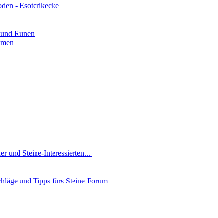
oden - Esoterikecke
 und Runen
hemen
 und Steine-Interessierten....
läge und Tipps fürs Steine-Forum