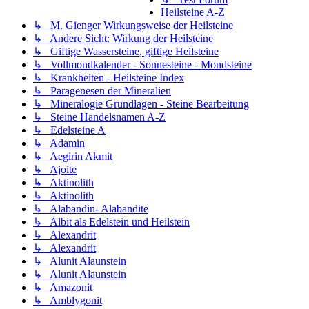
Heilsteine A-Z
↳ M. Gienger Wirkungsweise der Heilsteine
↳ Andere Sicht: Wirkung der Heilsteine
↳ Giftige Wassersteine, giftige Heilsteine
↳ Vollmondkalender - Sonnesteine - Mondsteine
↳ Krankheiten - Heilsteine Index
↳ Paragenesen der Mineralien
↳ Mineralogie Grundlagen - Steine Bearbeitung
↳ Steine Handelsnamen A-Z
↳ Edelsteine A
↳ Adamin
↳ Aegirin Akmit
↳ Ajoite
↳ Aktinolith
↳ Aktinolith
↳ Alabandin- Alabandite
↳ Albit als Edelstein und Heilstein
↳ Alexandrit
↳ Alexandrit
↳ Alunit Alaunstein
↳ Alunit Alaunstein
↳ Amazonit
↳ Amblygonit