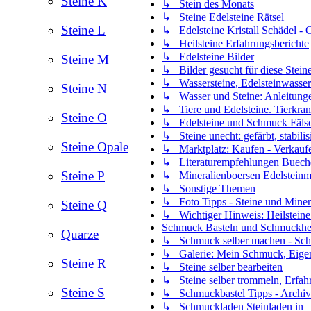
Steine K
↳ Stein des Monats
↳ Steine Edelsteine Rätsel
Steine L
↳ Edelsteine Kristall Schädel - G
↳ Heilsteine Erfahrungsberichte
↳ Edelsteine Bilder
Steine M
↳ Bilder gesucht für diese Stein
↳ Wassersteine, Edelsteinwasser
Steine N
↳ Wasser und Steine: Anleitung
↳ Tiere und Edelsteine. Tierkran
Steine O
↳ Edelsteine und Schmuck Fäls
↳ Steine unecht: gefärbt, stabilisi
Steine Opale
↳ Marktplatz: Kaufen - Verkaufe
↳ Literaturempfehlungen Bueche
Steine P
↳ Mineralienboersen Edelsteinm
↳ Sonstige Themen
↳ Foto Tipps - Steine und Mineral
Steine Q
↳ Wichtiger Hinweis: Heilsteine 
Schmuck Basteln und Schmuckher
Quarze
↳ Schmuck selber machen - Sch
↳ Galerie: Mein Schmuck, Eige
Steine R
↳ Steine selber bearbeiten
↳ Steine selber trommeln, Erfah
Steine S
↳ Schmuckbastel Tipps - Archiv
↳ Schmuckladen Steinladen in