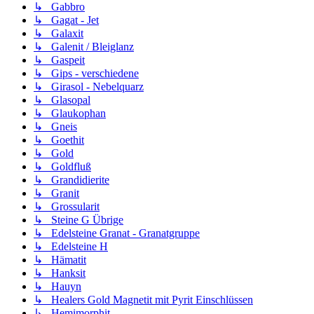
↳ Gabbro
↳ Gagat - Jet
↳ Galaxit
↳ Galenit / Bleiglanz
↳ Gaspeit
↳ Gips - verschiedene
↳ Girasol - Nebelquarz
↳ Glasopal
↳ Glaukophan
↳ Gneis
↳ Goethit
↳ Gold
↳ Goldfluß
↳ Grandidierite
↳ Granit
↳ Grossularit
↳ Steine G Übrige
↳ Edelsteine Granat - Granatgruppe
↳ Edelsteine H
↳ Hämatit
↳ Hanksit
↳ Hauyn
↳ Healers Gold Magnetit mit Pyrit Einschlüssen
↳ Hemimorphit