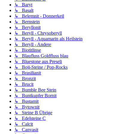
↳ Baryt
↳ Basalt
↳ Belemnit - Donnerkeil
↳ Bernstein
↳ Beryllonit
↳ Beryll - Chrysoberyll
↳ Beryll - Aquamarin als Heilstein
↳ Beryll - Andere
↳ Biotitlinse
↳ Blaufluss Goldfluss blau
↳ Bluestone aus Preseli
↳ Boji-Steine / Pop-Rocks
↳ Brasilianit
↳ Bronzit
↳ Brucit
↳ Bumble Bee Stein
↳ Buntkupfer Bornit
↳ Bustamit
↳ Bytownit
↳ Steine B Übrige
↳ Edelsteine C
↳ Calcit
↳ Canvasit