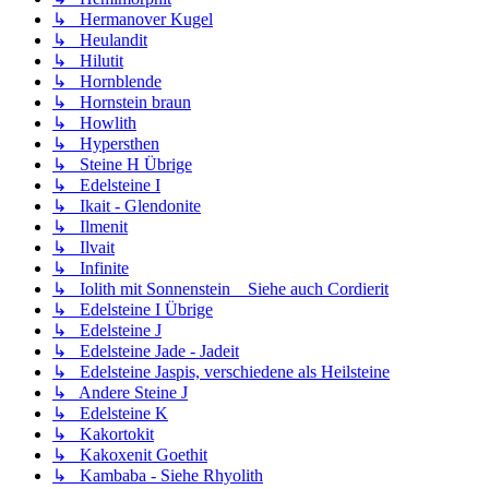
↳ Hermanover Kugel
↳ Heulandit
↳ Hilutit
↳ Hornblende
↳ Hornstein braun
↳ Howlith
↳ Hypersthen
↳ Steine H Übrige
↳ Edelsteine I
↳ Ikait - Glendonite
↳ Ilmenit
↳ Ilvait
↳ Infinite
↳ Iolith mit Sonnenstein _ Siehe auch Cordierit
↳ Edelsteine I Übrige
↳ Edelsteine J
↳ Edelsteine Jade - Jadeit
↳ Edelsteine Jaspis, verschiedene als Heilsteine
↳ Andere Steine J
↳ Edelsteine K
↳ Kakortokit
↳ Kakoxenit Goethit
↳ Kambaba - Siehe Rhyolith