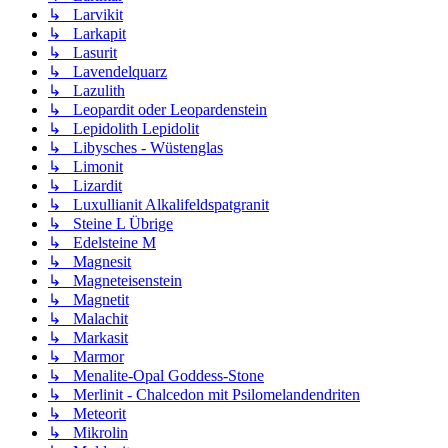
↳ Larvikit
↳ Larkapit
↳ Lasurit
↳ Lavendelquarz
↳ Lazulith
↳ Leopardit oder Leopardenstein
↳ Lepidolith Lepidolit
↳ Libysches - Wüstenglas
↳ Limonit
↳ Lizardit
↳ Luxullianit Alkalifeldspatgranit
↳ Steine L Übrige
↳ Edelsteine M
↳ Magnesit
↳ Magneteisenstein
↳ Magnetit
↳ Malachit
↳ Markasit
↳ Marmor
↳ Menalite-Opal Goddess-Stone
↳ Merlinit - Chalcedon mit Psilomelandendriten
↳ Meteorit
↳ Mikrolin