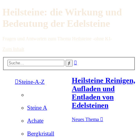
Heilsteine: die Wirkung und
Bedeutung der Edelsteine
Fragen und Antworten zum Thema Heilsteine -ohne KI-
Zum Inhalt
Erweiterte
Suche
Suche
Heilsteine Reinigen,
Steine-A-Z
Aufladen und
Entladen von
Edelsteinen
Steine A
Neues Thema
Achate
Bergkristall