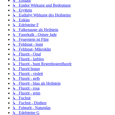
↳ Enstatit
↳ Epidot Wirkung und Bedeutung
↳ Erythrin
↳ Eudialyt Wirkung des Heilsteins
↳ Euklas
↳ Edelsteine F
↳ Falkenauge als Heilstein
↳ Faserkalk - Ostsee Jade
↳ Feuerstein ist Flint
↳ Feldspat - bunt
↳ Feldspat- Mikroklin
↳ Fluorit - Opal
↳ Fluorit - farblos
↳ Fluorit - bunt Regenbogenfluorit
↳ Fluorit braun
↳ Fluorit - violett
↳ Fluorit - gelb
↳ Fluorit - blau als Heilstein
↳ Fluorit - rosa
↳ Fluorit - grün
↳ Fuchsit
↳ Fuchsit - Disthen
↳ Fulgurit - Naturglas
↳ Edelsteine G