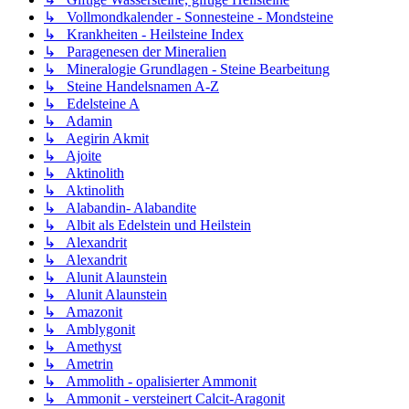
↳ Vollmondkalender - Sonnesteine - Mondsteine
↳ Krankheiten - Heilsteine Index
↳ Paragenesen der Mineralien
↳ Mineralogie Grundlagen - Steine Bearbeitung
↳ Steine Handelsnamen A-Z
↳ Edelsteine A
↳ Adamin
↳ Aegirin Akmit
↳ Ajoite
↳ Aktinolith
↳ Aktinolith
↳ Alabandin- Alabandite
↳ Albit als Edelstein und Heilstein
↳ Alexandrit
↳ Alexandrit
↳ Alunit Alaunstein
↳ Alunit Alaunstein
↳ Amazonit
↳ Amblygonit
↳ Amethyst
↳ Ametrin
↳ Ammolith - opalisierter Ammonit
↳ Ammonit - versteinert Calcit-Aragonit