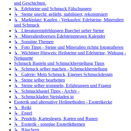
und Geschichten.
↳ Edelsteine und Schmuck Fälschungen
↳ Steine unecht: gefärbt, stabilisiert, rekonstruiert
↳ Marktplatz: Kaufen - Verkaufen: Edelsteine, Mineralien
und Schmuck
↳ Literaturempfehlungen Buecher ueber Steine
↳ Mineralienboersen Edelsteinmessen Kalender
↳ Sonstige Themen
↳ Foto Tipps - Steine und Mineralien richtig fotografieren
↳ Wichtiger Hinweis: Heilsteine und Edelsteine, Wirkung -
Netiquette
Schmuck Basteln und Schmuckherstellung Tipps
↳ Schmuck selber machen - Schmuckherstellung
↳ Galerie: Mein Schmuck, Eigenes Schmuckdesign
↳ Steine selber bearbeiten
↳ Steine selber trommeln, Erfahrungen und Fragen
↳ Schmuckbastel Tipps - Archiv -
↳ Schmuckladen Steinladen in
Esoterik und alternative Heilmethoden - Esoterikecke
↳ Reiki
↳ Engel
↳ Pendeln, Kartenlegen, Karten und Runen
↳ Esoterik - sonstige Esoterikthemen
↳ Räuchern