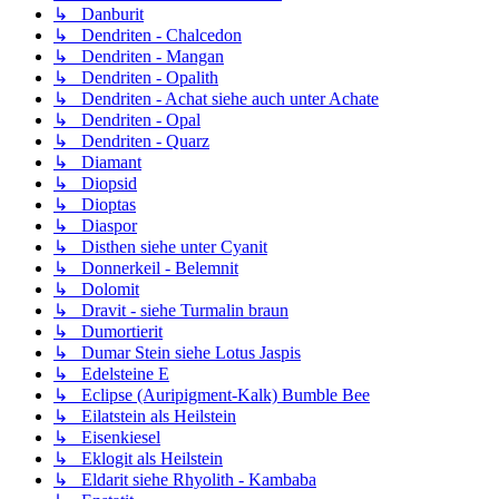
↳ Danburit
↳ Dendriten - Chalcedon
↳ Dendriten - Mangan
↳ Dendriten - Opalith
↳ Dendriten - Achat siehe auch unter Achate
↳ Dendriten - Opal
↳ Dendriten - Quarz
↳ Diamant
↳ Diopsid
↳ Dioptas
↳ Diaspor
↳ Disthen siehe unter Cyanit
↳ Donnerkeil - Belemnit
↳ Dolomit
↳ Dravit - siehe Turmalin braun
↳ Dumortierit
↳ Dumar Stein siehe Lotus Jaspis
↳ Edelsteine E
↳ Eclipse (Auripigment-Kalk) Bumble Bee
↳ Eilatstein als Heilstein
↳ Eisenkiesel
↳ Eklogit als Heilstein
↳ Eldarit siehe Rhyolith - Kambaba