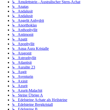
↳ Amulettstein - Australischer Stern-Achat
↳ Anatas
↳ Andalusit
↳ Andalusit
↳ Angelit Anhydrit
↳ Anorthoklas
↳ Anthophyllit
↳ Antimonit
↳ Apatit
↳ Apophyllit
↳ Aqua Aura Kristalle
↳ Aragonit
↳ Astrophyllit
↳ Atlantisit
↳ Auralite 23
↳ Augit
↳ Aventurin
↳ Axinit
↳ Azurit
↳ Azurit-Malachit
↳ Steine Übrige A
↳ Edelsteine Achate als Heilsteine
↳ Edelsteine Bergkristall
↳ Edelsteine B