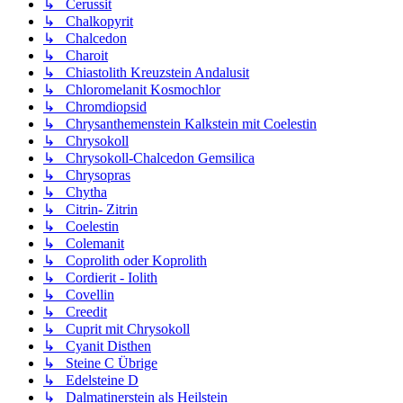
↳ Cerussit
↳ Chalkopyrit
↳ Chalcedon
↳ Charoit
↳ Chiastolith Kreuzstein Andalusit
↳ Chloromelanit Kosmochlor
↳ Chromdiopsid
↳ Chrysanthemenstein Kalkstein mit Coelestin
↳ Chrysokoll
↳ Chrysokoll-Chalcedon Gemsilica
↳ Chrysopras
↳ Chytha
↳ Citrin- Zitrin
↳ Coelestin
↳ Colemanit
↳ Coprolith oder Koprolith
↳ Cordierit - Iolith
↳ Covellin
↳ Creedit
↳ Cuprit mit Chrysokoll
↳ Cyanit Disthen
↳ Steine C Übrige
↳ Edelsteine D
↳ Dalmatinerstein als Heilstein