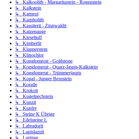
↳ Kalkoolith - Margaritastein - Rogenstein
↳ Kalkstein
↳ Karneol
↳ Karpholith
↳ Kassiterit - Zinnwaldit
↳ Katzenauge
↳ Kieseltuff
↳ Kimberlit
↳ Klapperstein
↳ Klinochlor
↳ Konglomerat - Goldstone
↳ Konglomerat - Quarz-Jaspis-Kalkstein
↳ Konglomerat - Trümmerjaspis
↳ Kopal - Junger Bernstein
↳ Koralle
↳ Krokoit
↳ Kugelpechstein
↳ Kunzit
↳ Kupfer
↳ Steine K Übrige
↳ Edelsteine L
↳ Labradorit
↳ Lapislazuli
↳ Larimar