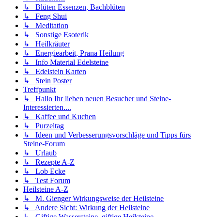
↳ Blüten Essenzen, Bachblüten
↳ Feng Shui
↳ Meditation
↳ Sonstige Esoterik
↳ Heilkräuter
↳ Energiearbeit, Prana Heilung
↳ Info Material Edelsteine
↳ Edelstein Karten
↳ Stein Poster
Treffpunkt
↳ Hallo Ihr lieben neuen Besucher und Steine-
Interessierten....
↳ Kaffee und Kuchen
↳ Purzeltag
↳ Ideen und Verbesserungsvorschläge und Tipps fürs
Steine-Forum
↳ Urlaub
↳ Rezepte A-Z
↳ Lob Ecke
↳ Test Forum
Heilsteine A-Z
↳ M. Gienger Wirkungsweise der Heilsteine
↳ Andere Sicht: Wirkung der Heilsteine
↳ Giftige Wassersteine, giftige Heilsteine