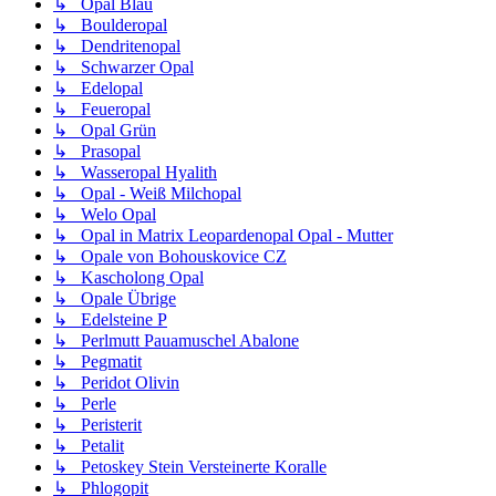
↳ Opal Blau
↳ Boulderopal
↳ Dendritenopal
↳ Schwarzer Opal
↳ Edelopal
↳ Feueropal
↳ Opal Grün
↳ Prasopal
↳ Wasseropal Hyalith
↳ Opal - Weiß Milchopal
↳ Welo Opal
↳ Opal in Matrix Leopardenopal Opal - Mutter
↳ Opale von Bohouskovice CZ
↳ Kascholong Opal
↳ Opale Übrige
↳ Edelsteine P
↳ Perlmutt Pauamuschel Abalone
↳ Pegmatit
↳ Peridot Olivin
↳ Perle
↳ Peristerit
↳ Petalit
↳ Petoskey Stein Versteinerte Koralle
↳ Phlogopit