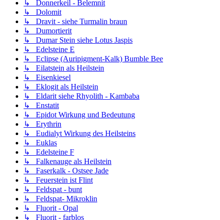
↳ Donnerkeil - Belemnit
↳ Dolomit
↳ Dravit - siehe Turmalin braun
↳ Dumortierit
↳ Dumar Stein siehe Lotus Jaspis
↳ Edelsteine E
↳ Eclipse (Auripigment-Kalk) Bumble Bee
↳ Eilatstein als Heilstein
↳ Eisenkiesel
↳ Eklogit als Heilstein
↳ Eldarit siehe Rhyolith - Kambaba
↳ Enstatit
↳ Epidot Wirkung und Bedeutung
↳ Erythrin
↳ Eudialyt Wirkung des Heilsteins
↳ Euklas
↳ Edelsteine F
↳ Falkenauge als Heilstein
↳ Faserkalk - Ostsee Jade
↳ Feuerstein ist Flint
↳ Feldspat - bunt
↳ Feldspat- Mikroklin
↳ Fluorit - Opal
↳ Fluorit - farblos