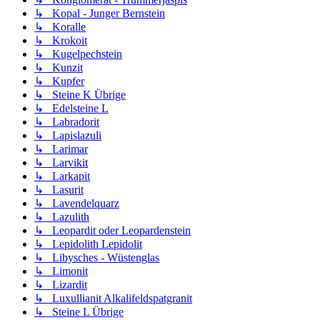
↳ Kopal - Junger Bernstein
↳ Koralle
↳ Krokoit
↳ Kugelpechstein
↳ Kunzit
↳ Kupfer
↳ Steine K Übrige
↳ Edelsteine L
↳ Labradorit
↳ Lapislazuli
↳ Larimar
↳ Larvikit
↳ Larkapit
↳ Lasurit
↳ Lavendelquarz
↳ Lazulith
↳ Leopardit oder Leopardenstein
↳ Lepidolith Lepidolit
↳ Libysches - Wüstenglas
↳ Limonit
↳ Lizardit
↳ Luxullianit Alkalifeldspatgranit
↳ Steine L Übrige