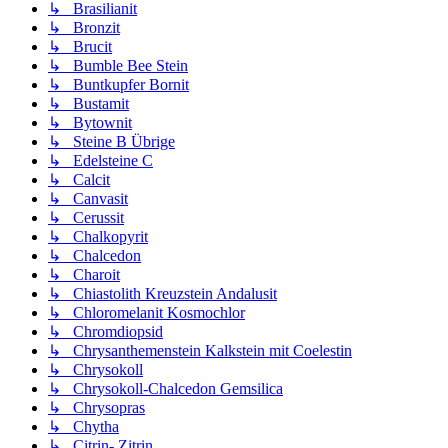
↳ Brasilianit
↳ Bronzit
↳ Brucit
↳ Bumble Bee Stein
↳ Buntkupfer Bornit
↳ Bustamit
↳ Bytownit
↳ Steine B Übrige
↳ Edelsteine C
↳ Calcit
↳ Canvasit
↳ Cerussit
↳ Chalkopyrit
↳ Chalcedon
↳ Charoit
↳ Chiastolith Kreuzstein Andalusit
↳ Chloromelanit Kosmochlor
↳ Chromdiopsid
↳ Chrysanthemenstein Kalkstein mit Coelestin
↳ Chrysokoll
↳ Chrysokoll-Chalcedon Gemsilica
↳ Chrysopras
↳ Chytha
↳ Citrin- Zitrin