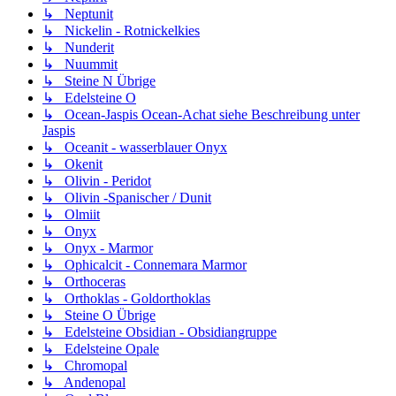
↳ Neptunit
↳ Nickelin - Rotnickelkies
↳ Nunderit
↳ Nuummit
↳ Steine N Übrige
↳ Edelsteine O
↳ Ocean-Jaspis Ocean-Achat siehe Beschreibung unter
Jaspis
↳ Oceanit - wasserblauer Onyx
↳ Okenit
↳ Olivin - Peridot
↳ Olivin -Spanischer / Dunit
↳ Olmiit
↳ Onyx
↳ Onyx - Marmor
↳ Ophicalcit - Connemara Marmor
↳ Orthoceras
↳ Orthoklas - Goldorthoklas
↳ Steine O Übrige
↳ Edelsteine Obsidian - Obsidiangruppe
↳ Edelsteine Opale
↳ Chromopal
↳ Andenopal