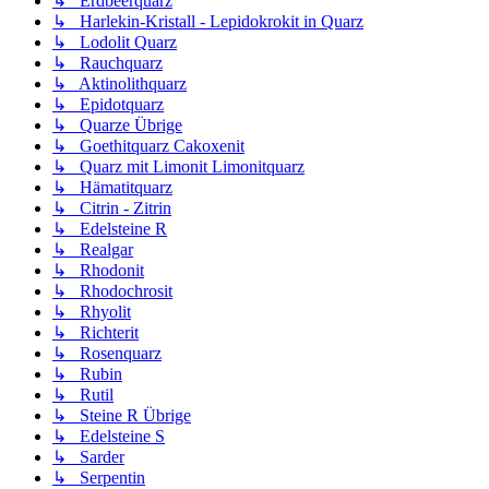
↳ Erdbeerquarz
↳ Harlekin-Kristall - Lepidokrokit in Quarz
↳ Lodolit Quarz
↳ Rauchquarz
↳ Aktinolithquarz
↳ Epidotquarz
↳ Quarze Übrige
↳ Goethitquarz Cakoxenit
↳ Quarz mit Limonit Limonitquarz
↳ Hämatitquarz
↳ Citrin - Zitrin
↳ Edelsteine R
↳ Realgar
↳ Rhodonit
↳ Rhodochrosit
↳ Rhyolit
↳ Richterit
↳ Rosenquarz
↳ Rubin
↳ Rutil
↳ Steine R Übrige
↳ Edelsteine S
↳ Sarder
↳ Serpentin