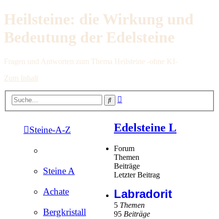
Heilsteine: die Wirkung und
Bedeutung der Edelsteine
Fragen und Antworten zum Thema Heilsteine -ohne KI-
Zum Inhalt
Erweiterte
Suche
Suche
Edelsteine L
Steine-A-Z
Forum
Themen
Beiträge
Steine A
Letzter Beitrag
Achate
Labradorit
5
Themen
Bergkristall
95
Beiträge