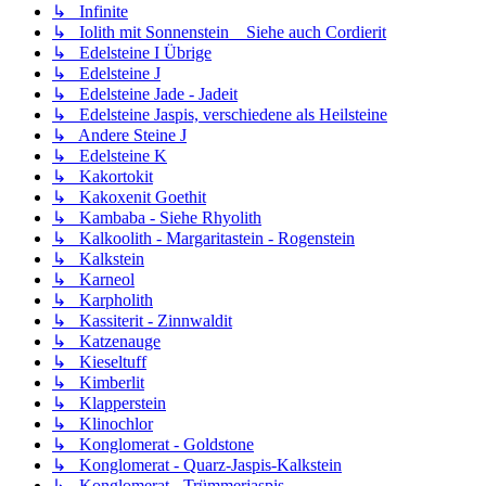
↳ Infinite
↳ Iolith mit Sonnenstein _ Siehe auch Cordierit
↳ Edelsteine I Übrige
↳ Edelsteine J
↳ Edelsteine Jade - Jadeit
↳ Edelsteine Jaspis, verschiedene als Heilsteine
↳ Andere Steine J
↳ Edelsteine K
↳ Kakortokit
↳ Kakoxenit Goethit
↳ Kambaba - Siehe Rhyolith
↳ Kalkoolith - Margaritastein - Rogenstein
↳ Kalkstein
↳ Karneol
↳ Karpholith
↳ Kassiterit - Zinnwaldit
↳ Katzenauge
↳ Kieseltuff
↳ Kimberlit
↳ Klapperstein
↳ Klinochlor
↳ Konglomerat - Goldstone
↳ Konglomerat - Quarz-Jaspis-Kalkstein
↳ Konglomerat - Trümmerjaspis