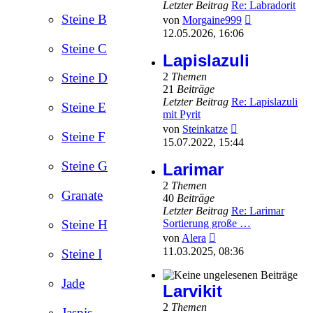
Letzter Beitrag
Re: Labradorit
Neuester
Steine B
von
Morgaine999
Beitrag
12.05.2026, 16:06
Steine C
Lapislazuli
2
Themen
Steine D
21
Beiträge
Letzter Beitrag
Re: Lapislazuli
Steine E
mit Pyrit
Neuester
von
Steinkatze
Steine F
Beitrag
15.07.2022, 15:44
Steine G
Larimar
2
Themen
Granate
40
Beiträge
Letzter Beitrag
Re: Larimar
Sortierung große …
Steine H
Neuester
von
Alera
Beitrag
11.03.2025, 08:36
Steine I
Jade
Larvikit
2
Themen
Jaspis