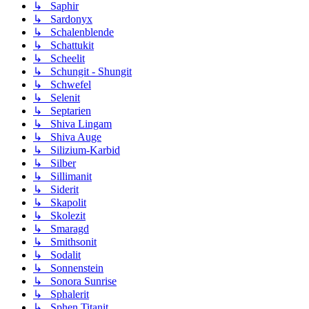
↳ Saphir
↳ Sardonyx
↳ Schalenblende
↳ Schattukit
↳ Scheelit
↳ Schungit - Shungit
↳ Schwefel
↳ Selenit
↳ Septarien
↳ Shiva Lingam
↳ Shiva Auge
↳ Silizium-Karbid
↳ Silber
↳ Sillimanit
↳ Siderit
↳ Skapolit
↳ Skolezit
↳ Smaragd
↳ Smithsonit
↳ Sodalit
↳ Sonnenstein
↳ Sonora Sunrise
↳ Sphalerit
↳ Sphen Titanit