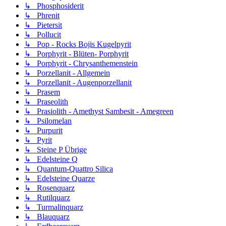
↳ Phosphosiderit
↳ Phrenit
↳ Pietersit
↳ Pollucit
↳ Pop - Rocks Bojis Kugelpyrit
↳ Porphyrit - Blüten- Porphyrit
↳ Porphyrit - Chrysanthemenstein
↳ Porzellanit - Allgemein
↳ Porzellanit - Augenporzellanit
↳ Prasem
↳ Praseolith
↳ Prasiolith - Amethyst Sambesit - Amegreen
↳ Psilomelan
↳ Purpurit
↳ Pyrit
↳ Steine P Übrige
↳ Edelsteine Q
↳ Quantum-Quattro Silica
↳ Edelsteine Quarze
↳ Rosenquarz
↳ Rutilquarz
↳ Turmalinquarz
↳ Blauquarz