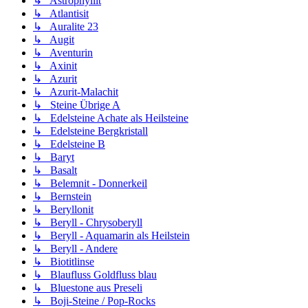
↳ Astrophyllit
↳ Atlantisit
↳ Auralite 23
↳ Augit
↳ Aventurin
↳ Axinit
↳ Azurit
↳ Azurit-Malachit
↳ Steine Übrige A
↳ Edelsteine Achate als Heilsteine
↳ Edelsteine Bergkristall
↳ Edelsteine B
↳ Baryt
↳ Basalt
↳ Belemnit - Donnerkeil
↳ Bernstein
↳ Beryllonit
↳ Beryll - Chrysoberyll
↳ Beryll - Aquamarin als Heilstein
↳ Beryll - Andere
↳ Biotitlinse
↳ Blaufluss Goldfluss blau
↳ Bluestone aus Preseli
↳ Boji-Steine / Pop-Rocks