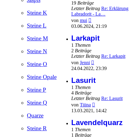
19
Beiträge
Letzter Beitrag
Re: Erklärung
Steine K
Labradorit - La…
Neuester
von
mui
Beitrag
Steine L
03.06.2024, 21:19
Larkapit
Steine M
1
Themen
2
Beiträge
Steine N
Letzter Beitrag
Re: Larkapit
Neuester
von
Jenni
Steine O
Beitrag
24.04.2022, 23:39
Steine Opale
Lasurit
1
Themen
Steine P
4
Beiträge
Letzter Beitrag
Re: Lasurit
Steine Q
Neuester
von
Tiiina
Beitrag
13.03.2021, 14:42
Quarze
Lavendelquarz
Steine R
1
Themen
1
Beiträge