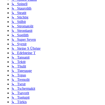
↳ Spinell
↳ Staurolith
↳ Steatit
↳ Stichtig
↳ Stilbit
↳ Stromatolit
↳ Strontianit
↳ Sugilith
↳ Super Seven
↳ Syenit
↳ Steine S Übrige
↳ Edelsteine T
↳ Tansanit
↳ Tektit
↳ Thulit
↳ Tigerauge
↳ Topas
↳ Tremolit
↳ Tsesit
↳ Tschermakit
↳ Tsavorit
↳ Tugtupit
↳ Türkis