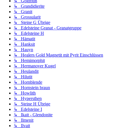
↳ Goldfluß
↳ Grandidierite
↳ Granit
↳ Grossularit
↳ Steine G Übrige
↳ Edelsteine Granat - Granatgruppe
↳ Edelsteine H
↳ Hämatit
↳ Hanksit
↳ Hauyn
↳ Healers Gold Magnetit mit Pyrit Einschlüssen
↳ Hemimorphit
↳ Hermanover Kugel
↳ Heulandit
↳ Hilutit
↳ Hornblende
↳ Hornstein braun
↳ Howlith
↳ Hypersthen
↳ Steine H Übrige
↳ Edelsteine I
↳ Ikait - Glendonite
↳ Ilmenit
↳ Ilvait