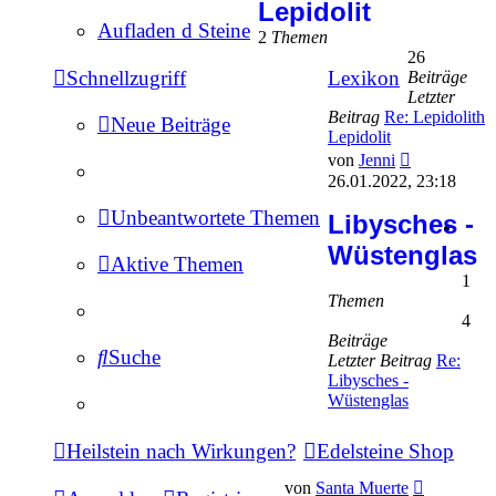
Lepidolit
Aufladen d Steine
2
Themen
26
Schnellzugriff
Lexikon
Beiträge
Letzter
Beitrag
Re: Lepidolith
Neue Beiträge
Lepidolit
Neuester
von
Jenni
Beitrag
26.01.2022, 23:18
Unbeantwortete Themen
Libysches -
Wüstenglas
Aktive Themen
1
Themen
4
Beiträge
Suche
Letzter Beitrag
Re:
Libysches -
Wüstenglas
Heilstein nach Wirkungen?
Edelsteine Shop
Neuester
von
Santa Muerte