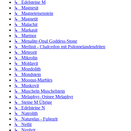
↳ Edelsteine M
↳ Magnesit
↳ Magneteisenstein
↳ Magnetit
↳ Malachit
↳ Markasit
↳ Marmor
↳ Menalite-Opal Goddess-Stone
↳ Merlinit - Chalcedon mit Psilomelandendriten
↳ Meteorit
↳ Mikrolin
↳ Moldavit
↳ Mondolith
↳ Mondstein
↳ Mooqui-Marbles
↳ Muskovit
↳ Muscheln Muschelstein
↳ Melaphyr- Ostsee Melaphyr
↳ Steine M Übrige
↳ Edelsteine N
↳ Natrolith
↳ Naturglas - Fulgurit
↳ Nellit
↳ Nephrit