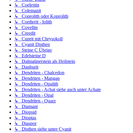
↳ Coelestin
↳ Colemanit
↳ Coprolith oder Koprolith
↳ Cordierit - Iolith
↳ Covellin
↳ Creedit
↳ Cuprit mit Chrysokoll
↳ Cyanit Disthen
↳ Steine C Übrige
↳ Edelsteine D
↳ Dalmatinerstein als Heilstein
↳ Danburit
↳ Dendriten - Chalcedon
↳ Dendriten - Mangan
↳ Dendriten - Opalith
↳ Dendriten - Achat siehe auch unter Achate
↳ Dendriten - Opal
↳ Dendriten - Quarz
↳ Diamant
↳ Diopsid
↳ Dioptas
↳ Diaspor
↳ Disthen siehe unter Cyanit