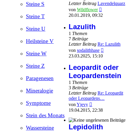
Letzter Beitrag
Lavendelquarz
Steine S
Neuester
von
Wildflower
Beitrag
20.01.2019, 09:32
Steine T
Lazulith
Steine U
1
Themen
7
Beiträge
Heilsteine V
Letzter Beitrag
Re: Lazulith
Neuester
von
sodalithhase
Steine W
Beitrag
23.03.2025, 15:10
Steine Z
Leopardit oder
Leopardenstein
Paragenesen
1
Themen
3
Beiträge
Mineralogie
Letzter Beitrag
Re: Leopardit
oder Leopardens…
Symptome
Neuester
von
Yjevy
Beitrag
19.04.2015, 22:38
Stein des Monats
Lepidolith
Wassersteine