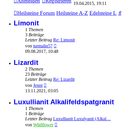
Anmelden
Registrieren
Beitrag
19.04.2015, 19:11
Su
Heilsteine Forum
Heilsteine A-Z
Edelsteine L
Limonit
1
Themen
3
Beiträge
Letzter Beitrag
Re: Limonit
Neuester
von
turmalin57
Beitrag
09.08.2017, 10:48
Lizardit
2
Themen
23
Beiträge
Letzter Beitrag
Re: Lizardit
Neuester
von
Jenni
Beitrag
13.11.2021, 03:05
Luxullianit Alkalifeldspatgranit
1
Themen
1
Beiträge
Letzter Beitrag
Luxullianit Luxulyanit (Alkal…
Neuester
von
Wildflower