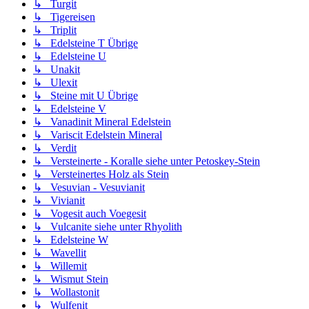
↳ Turgit
↳ Tigereisen
↳ Triplit
↳ Edelsteine T Übrige
↳ Edelsteine U
↳ Unakit
↳ Ulexit
↳ Steine mit U Übrige
↳ Edelsteine V
↳ Vanadinit Mineral Edelstein
↳ Variscit Edelstein Mineral
↳ Verdit
↳ Versteinerte - Koralle siehe unter Petoskey-Stein
↳ Versteinertes Holz als Stein
↳ Vesuvian - Vesuvianit
↳ Vivianit
↳ Vogesit auch Voegesit
↳ Vulcanite siehe unter Rhyolith
↳ Edelsteine W
↳ Wavellit
↳ Willemit
↳ Wismut Stein
↳ Wollastonit
↳ Wulfenit