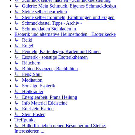
↳ Schmuck selber machen - Schmuckherstellung
↳ Galerie: Mein Schmuck, Eigenes Schmuckdesign
↳ Steine selber bearbeiten
↳ Steine selber trommeln, Erfahrungen und Fragen
↳ Schmuckbastel Tipps - Archiv -
↳ Schmuckladen Steinladen in
Esoterik und alternative Heilmethoden - Esoterikecke
↳ Reiki
↳ Engel
↳ Pendeln, Kartenlegen, Karten und Runen
↳ Esoterik - sonstige Esoterikthemen
↳ Räuchern
↳ Blüten Essenzen, Bachblüten
↳ Feng Shui
↳ Meditation
↳ Sonstige Esoterik
↳ Heilkräuter
↳ Energiearbeit, Prana Heilung
↳ Info Material Edelsteine
↳ Edelstein Karten
↳ Stein Poster
Treffpunkt
↳ Hallo Ihr lieben neuen Besucher und Steine-
Interessierten....