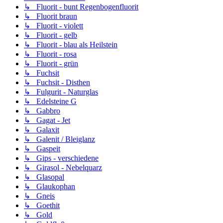
↳ Fluorit - bunt Regenbogenfluorit
↳ Fluorit braun
↳ Fluorit - violett
↳ Fluorit - gelb
↳ Fluorit - blau als Heilstein
↳ Fluorit - rosa
↳ Fluorit - grün
↳ Fuchsit
↳ Fuchsit - Disthen
↳ Fulgurit - Naturglas
↳ Edelsteine G
↳ Gabbro
↳ Gagat - Jet
↳ Galaxit
↳ Galenit / Bleiglanz
↳ Gaspeit
↳ Gips - verschiedene
↳ Girasol - Nebelquarz
↳ Glasopal
↳ Glaukophan
↳ Gneis
↳ Goethit
↳ Gold