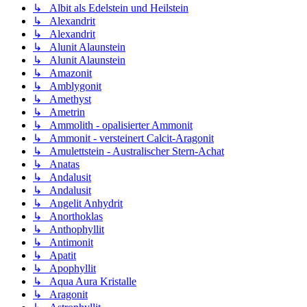
↳ Albit als Edelstein und Heilstein
↳ Alexandrit
↳ Alexandrit
↳ Alunit Alaunstein
↳ Alunit Alaunstein
↳ Amazonit
↳ Amblygonit
↳ Amethyst
↳ Ametrin
↳ Ammolith - opalisierter Ammonit
↳ Ammonit - versteinert Calcit-Aragonit
↳ Amulettstein - Australischer Stern-Achat
↳ Anatas
↳ Andalusit
↳ Andalusit
↳ Angelit Anhydrit
↳ Anorthoklas
↳ Anthophyllit
↳ Antimonit
↳ Apatit
↳ Apophyllit
↳ Aqua Aura Kristalle
↳ Aragonit