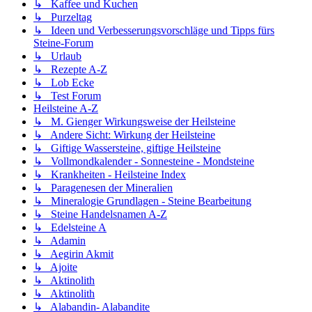
↳ Kaffee und Kuchen
↳ Purzeltag
↳ Ideen und Verbesserungsvorschläge und Tipps fürs
Steine-Forum
↳ Urlaub
↳ Rezepte A-Z
↳ Lob Ecke
↳ Test Forum
Heilsteine A-Z
↳ M. Gienger Wirkungsweise der Heilsteine
↳ Andere Sicht: Wirkung der Heilsteine
↳ Giftige Wassersteine, giftige Heilsteine
↳ Vollmondkalender - Sonnesteine - Mondsteine
↳ Krankheiten - Heilsteine Index
↳ Paragenesen der Mineralien
↳ Mineralogie Grundlagen - Steine Bearbeitung
↳ Steine Handelsnamen A-Z
↳ Edelsteine A
↳ Adamin
↳ Aegirin Akmit
↳ Ajoite
↳ Aktinolith
↳ Aktinolith
↳ Alabandin- Alabandite