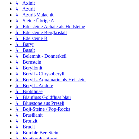
↳ Axinit
↳ Azurit
↳ Azurit-Malachit
↳ Steine Übrige A
↳ Edelsteine Achate als Heilsteine
↳ Edelsteine Bergkristall
↳ Edelsteine B
↳ Baryt
↳ Basalt
↳ Belemnit - Donnerkeil
↳ Bernstein
↳ Beryllonit
↳ Beryll - Chrysoberyll
↳ Beryll - Aquamarin als Heilstein
↳ Beryll - Andere
↳ Biotitlinse
↳ Blaufluss Goldfluss blau
↳ Bluestone aus Preseli
↳ Boji-Steine / Pop-Rocks
↳ Brasilianit
↳ Bronzit
↳ Brucit
↳ Bumble Bee Stein
↳ Buntkupfer Bornit