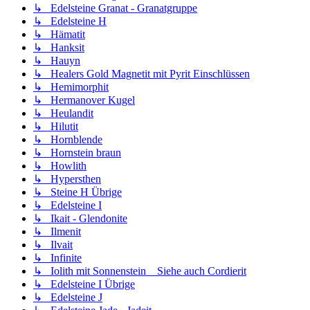
↳ Edelsteine Granat - Granatgruppe
↳ Edelsteine H
↳ Hämatit
↳ Hanksit
↳ Hauyn
↳ Healers Gold Magnetit mit Pyrit Einschlüssen
↳ Hemimorphit
↳ Hermanover Kugel
↳ Heulandit
↳ Hilutit
↳ Hornblende
↳ Hornstein braun
↳ Howlith
↳ Hypersthen
↳ Steine H Übrige
↳ Edelsteine I
↳ Ikait - Glendonite
↳ Ilmenit
↳ Ilvait
↳ Infinite
↳ Iolith mit Sonnenstein _ Siehe auch Cordierit
↳ Edelsteine I Übrige
↳ Edelsteine J