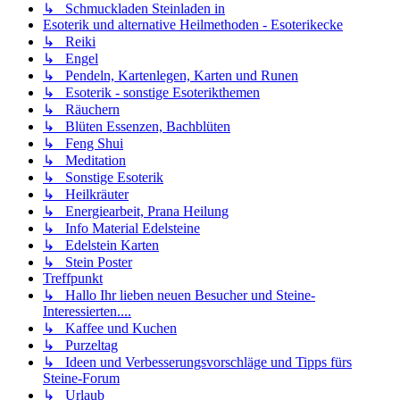
↳ Schmuckladen Steinladen in
Esoterik und alternative Heilmethoden - Esoterikecke
↳ Reiki
↳ Engel
↳ Pendeln, Kartenlegen, Karten und Runen
↳ Esoterik - sonstige Esoterikthemen
↳ Räuchern
↳ Blüten Essenzen, Bachblüten
↳ Feng Shui
↳ Meditation
↳ Sonstige Esoterik
↳ Heilkräuter
↳ Energiearbeit, Prana Heilung
↳ Info Material Edelsteine
↳ Edelstein Karten
↳ Stein Poster
Treffpunkt
↳ Hallo Ihr lieben neuen Besucher und Steine-
Interessierten....
↳ Kaffee und Kuchen
↳ Purzeltag
↳ Ideen und Verbesserungsvorschläge und Tipps fürs
Steine-Forum
↳ Urlaub