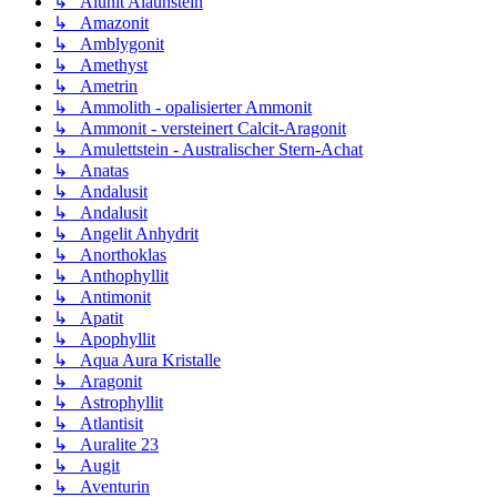
↳ Alunit Alaunstein
↳ Amazonit
↳ Amblygonit
↳ Amethyst
↳ Ametrin
↳ Ammolith - opalisierter Ammonit
↳ Ammonit - versteinert Calcit-Aragonit
↳ Amulettstein - Australischer Stern-Achat
↳ Anatas
↳ Andalusit
↳ Andalusit
↳ Angelit Anhydrit
↳ Anorthoklas
↳ Anthophyllit
↳ Antimonit
↳ Apatit
↳ Apophyllit
↳ Aqua Aura Kristalle
↳ Aragonit
↳ Astrophyllit
↳ Atlantisit
↳ Auralite 23
↳ Augit
↳ Aventurin