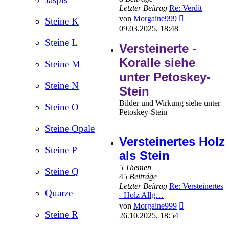
Letzter Beitrag
Re: Verdit
Neuester
von
Morgaine999
Steine K
Beitrag
09.03.2025, 18:48
Steine L
Versteinerte -
Koralle siehe
Steine M
unter Petoskey-
Steine N
Stein
Bilder und Wirkung siehe unter
Steine O
Petoskey-Stein
Steine Opale
Versteinertes Holz
Steine P
als Stein
5
Themen
Steine Q
45
Beiträge
Letzter Beitrag
Re: Versteinertes
Quarze
- Holz Allg…
Neuester
von
Morgaine999
Beitrag
Steine R
26.10.2025, 18:54