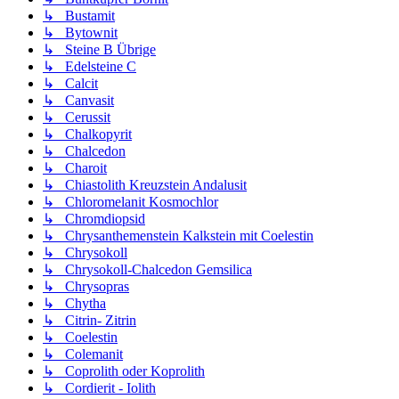
↳ Bustamit
↳ Bytownit
↳ Steine B Übrige
↳ Edelsteine C
↳ Calcit
↳ Canvasit
↳ Cerussit
↳ Chalkopyrit
↳ Chalcedon
↳ Charoit
↳ Chiastolith Kreuzstein Andalusit
↳ Chloromelanit Kosmochlor
↳ Chromdiopsid
↳ Chrysanthemenstein Kalkstein mit Coelestin
↳ Chrysokoll
↳ Chrysokoll-Chalcedon Gemsilica
↳ Chrysopras
↳ Chytha
↳ Citrin- Zitrin
↳ Coelestin
↳ Colemanit
↳ Coprolith oder Koprolith
↳ Cordierit - Iolith