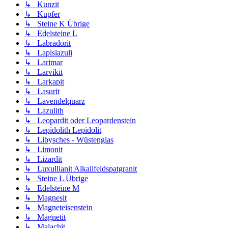
↳ Kunzit
↳ Kupfer
↳ Steine K Übrige
↳ Edelsteine L
↳ Labradorit
↳ Lapislazuli
↳ Larimar
↳ Larvikit
↳ Larkapit
↳ Lasurit
↳ Lavendelquarz
↳ Lazulith
↳ Leopardit oder Leopardenstein
↳ Lepidolith Lepidolit
↳ Libysches - Wüstenglas
↳ Limonit
↳ Lizardit
↳ Luxullianit Alkalifeldspatgranit
↳ Steine L Übrige
↳ Edelsteine M
↳ Magnesit
↳ Magneteisenstein
↳ Magnetit
↳ Malachit