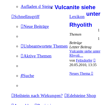
Vulcanite siehe
Aufladen d Steine
unter
Schnellzugriff
Lexikon
Rhyolith
Neue Beiträge
1
Themen
1
Beiträge
Unbeantwortete Themen
Letzter Beitrag
Vulcanite siehe unter
Aktive Themen
Rhyoli…
Neues
von
Felixdorfer
Beitra
20.05.2010, 13:35
Neues Thema
Suche
Heilstein nach Wirkungen?
Edelsteine Shop