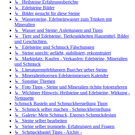
↳ Heilsteine Erfahrungsberichte
↳ Edelsteine Bilder
↳ Bilder gesucht für diese Steine
↳ Wassersteine, Edelsteinwasser zum Trinken mit
Mineralien
↳ Wasser und Steine: Anleitungen und Tipps
↳ Tiere und Edelsteine. Tierkrankheiten Hausmittel, Bilder
und Geschichten.
↳ Edelsteine und Schmuck Fälschungen
↳ Steine unecht: gefärbt, stabilisiert, rekonstruiert
↳ Marktplatz: Kaufen - Verkaufen: Edelsteine, Mineralien
und Schmuck
↳ Literaturempfehlungen Buecher ueber Steine
↳ Mineralienboersen Edelsteinmessen Kalender
↳ Sonstige Themen
↳ Foto Tipps - Steine und Mineralien richtig fotografieren
↳ Wichtiger Hinweis: Heilsteine und Edelsteine, Wirkung -
Netiquette
Schmuck Basteln und Schmuckherstellung Tipps
↳ Schmuck selber machen - Schmuckherstellung
↳ Galerie: Mein Schmuck, Eigenes Schmuckdesign
↳ Steine selber bearbeiten
↳ Steine selber trommeln, Erfahrungen und Fragen
↳ Schmuckbastel Tipps - Archiv -