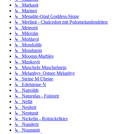
↳ Markasit
↳ Marmor
↳ Menalite-Opal Goddess-Stone
↳ Merlinit - Chalcedon mit Psilomelandendriten
↳ Meteorit
↳ Mikrolin
↳ Moldavit
↳ Mondolith
↳ Mondstein
↳ Mooqui-Marbles
↳ Muskovit
↳ Muscheln Muschelstein
↳ Melaphyr- Ostsee Melaphyr
↳ Steine M Übrige
↳ Edelsteine N
↳ Natrolith
↳ Naturglas - Fulgurit
↳ Nellit
↳ Nephrit
↳ Neptunit
↳ Nickelin - Rotnickelkies
↳ Nunderit
↳ Nuummit