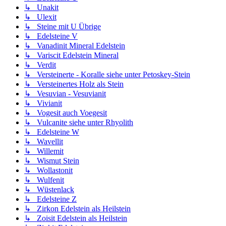
↳ Unakit
↳ Ulexit
↳ Steine mit U Übrige
↳ Edelsteine V
↳ Vanadinit Mineral Edelstein
↳ Variscit Edelstein Mineral
↳ Verdit
↳ Versteinerte - Koralle siehe unter Petoskey-Stein
↳ Versteinertes Holz als Stein
↳ Vesuvian - Vesuvianit
↳ Vivianit
↳ Vogesit auch Voegesit
↳ Vulcanite siehe unter Rhyolith
↳ Edelsteine W
↳ Wavellit
↳ Willemit
↳ Wismut Stein
↳ Wollastonit
↳ Wulfenit
↳ Wüstenlack
↳ Edelsteine Z
↳ Zirkon Edelstein als Heilstein
↳ Zoisit Edelstein als Heilstein