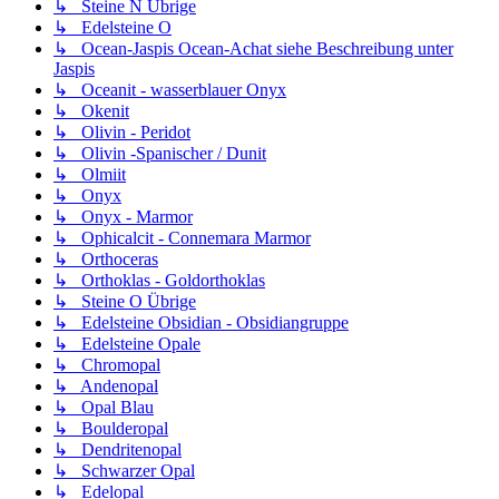
↳ Steine N Übrige
↳ Edelsteine O
↳ Ocean-Jaspis Ocean-Achat siehe Beschreibung unter
Jaspis
↳ Oceanit - wasserblauer Onyx
↳ Okenit
↳ Olivin - Peridot
↳ Olivin -Spanischer / Dunit
↳ Olmiit
↳ Onyx
↳ Onyx - Marmor
↳ Ophicalcit - Connemara Marmor
↳ Orthoceras
↳ Orthoklas - Goldorthoklas
↳ Steine O Übrige
↳ Edelsteine Obsidian - Obsidiangruppe
↳ Edelsteine Opale
↳ Chromopal
↳ Andenopal
↳ Opal Blau
↳ Boulderopal
↳ Dendritenopal
↳ Schwarzer Opal
↳ Edelopal