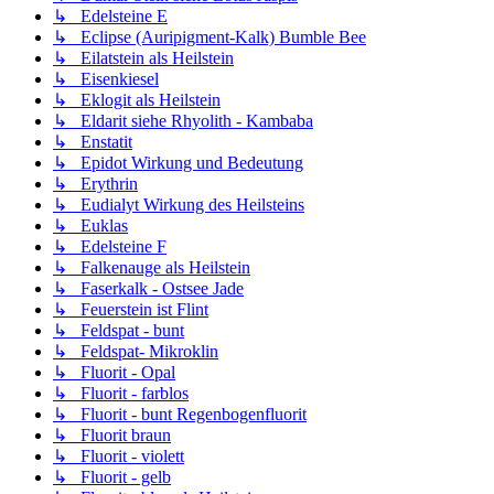
↳ Edelsteine E
↳ Eclipse (Auripigment-Kalk) Bumble Bee
↳ Eilatstein als Heilstein
↳ Eisenkiesel
↳ Eklogit als Heilstein
↳ Eldarit siehe Rhyolith - Kambaba
↳ Enstatit
↳ Epidot Wirkung und Bedeutung
↳ Erythrin
↳ Eudialyt Wirkung des Heilsteins
↳ Euklas
↳ Edelsteine F
↳ Falkenauge als Heilstein
↳ Faserkalk - Ostsee Jade
↳ Feuerstein ist Flint
↳ Feldspat - bunt
↳ Feldspat- Mikroklin
↳ Fluorit - Opal
↳ Fluorit - farblos
↳ Fluorit - bunt Regenbogenfluorit
↳ Fluorit braun
↳ Fluorit - violett
↳ Fluorit - gelb