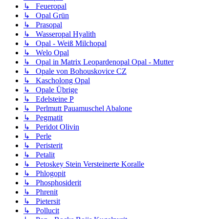
↳ Feueropal
↳ Opal Grün
↳ Prasopal
↳ Wasseropal Hyalith
↳ Opal - Weiß Milchopal
↳ Welo Opal
↳ Opal in Matrix Leopardenopal Opal - Mutter
↳ Opale von Bohouskovice CZ
↳ Kascholong Opal
↳ Opale Übrige
↳ Edelsteine P
↳ Perlmutt Pauamuschel Abalone
↳ Pegmatit
↳ Peridot Olivin
↳ Perle
↳ Peristerit
↳ Petalit
↳ Petoskey Stein Versteinerte Koralle
↳ Phlogopit
↳ Phosphosiderit
↳ Phrenit
↳ Pietersit
↳ Pollucit