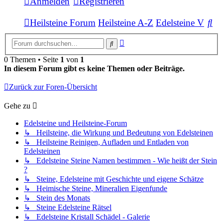
Anmelden
Registrieren
Su
Heilsteine Forum
Heilsteine A-Z
Edelsteine V
Erweiterte
Suche
Suche
0 Themen • Seite
1
von
1
In diesem Forum gibt es keine Themen oder Beiträge.
Zurück zur Foren-Übersicht
Gehe zu
Edelsteine und Heilsteine-Forum
↳ Heilsteine, die Wirkung und Bedeutung von Edelsteinen
↳ Heilsteine Reinigen, Aufladen und Entladen von
Edelsteinen
↳ Edelsteine Steine Namen bestimmen - Wie heißt der Stein
?
↳ Steine, Edelsteine mit Geschichte und eigene Schätze
↳ Heimische Steine, Mineralien Eigenfunde
↳ Stein des Monats
↳ Steine Edelsteine Rätsel
↳ Edelsteine Kristall Schädel - Galerie