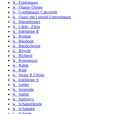
↳ Epidotquarz
↳ Quarze Übrige
↳ Goethitquarz Cakoxenit
↳ Quarz mit Limonit Limonitquarz
↳ Hämatitquarz
↳ Citrin - Zitrin
↳ Edelsteine R
↳ Realgar
↳ Rhodonit
↳ Rhodochrosit
↳ Rhyolit
↳ Richterit
↳ Rosenquarz
↳ Rubin
↳ Rutil
↳ Steine R Übrige
↳ Edelsteine S
↳ Sarder
↳ Serpentin
↳ Saphir
↳ Sardonyx
↳ Schalenblende
↳ Schattukit
↳ Scheelit