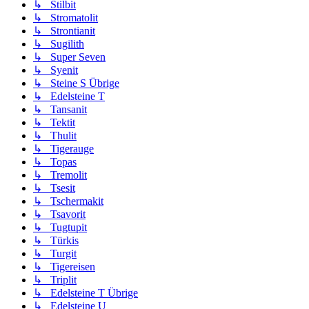
↳ Stilbit
↳ Stromatolit
↳ Strontianit
↳ Sugilith
↳ Super Seven
↳ Syenit
↳ Steine S Übrige
↳ Edelsteine T
↳ Tansanit
↳ Tektit
↳ Thulit
↳ Tigerauge
↳ Topas
↳ Tremolit
↳ Tsesit
↳ Tschermakit
↳ Tsavorit
↳ Tugtupit
↳ Türkis
↳ Turgit
↳ Tigereisen
↳ Triplit
↳ Edelsteine T Übrige
↳ Edelsteine U