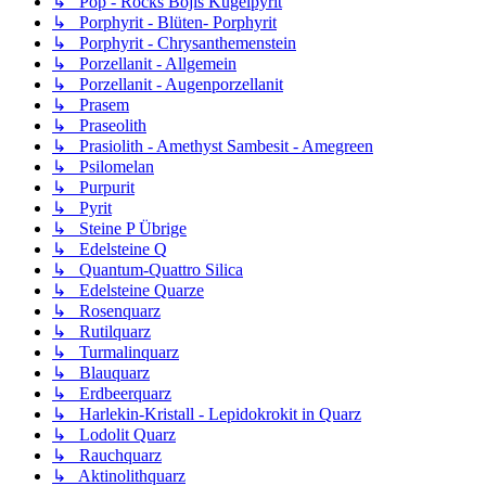
↳ Pop - Rocks Bojis Kugelpyrit
↳ Porphyrit - Blüten- Porphyrit
↳ Porphyrit - Chrysanthemenstein
↳ Porzellanit - Allgemein
↳ Porzellanit - Augenporzellanit
↳ Prasem
↳ Praseolith
↳ Prasiolith - Amethyst Sambesit - Amegreen
↳ Psilomelan
↳ Purpurit
↳ Pyrit
↳ Steine P Übrige
↳ Edelsteine Q
↳ Quantum-Quattro Silica
↳ Edelsteine Quarze
↳ Rosenquarz
↳ Rutilquarz
↳ Turmalinquarz
↳ Blauquarz
↳ Erdbeerquarz
↳ Harlekin-Kristall - Lepidokrokit in Quarz
↳ Lodolit Quarz
↳ Rauchquarz
↳ Aktinolithquarz