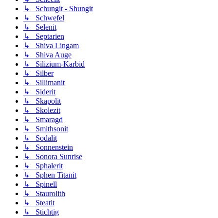
↳ Schungit - Shungit
↳ Schwefel
↳ Selenit
↳ Septarien
↳ Shiva Lingam
↳ Shiva Auge
↳ Silizium-Karbid
↳ Silber
↳ Sillimanit
↳ Siderit
↳ Skapolit
↳ Skolezit
↳ Smaragd
↳ Smithsonit
↳ Sodalit
↳ Sonnenstein
↳ Sonora Sunrise
↳ Sphalerit
↳ Sphen Titanit
↳ Spinell
↳ Staurolith
↳ Steatit
↳ Stichtig