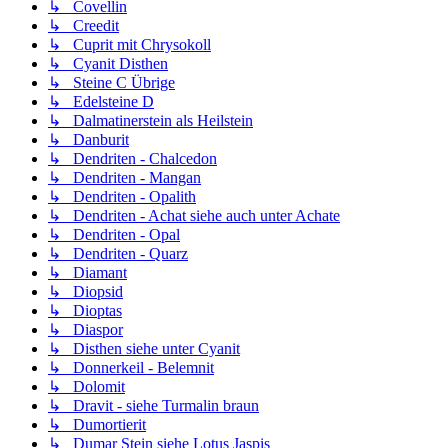
↳ Covellin
↳ Creedit
↳ Cuprit mit Chrysokoll
↳ Cyanit Disthen
↳ Steine C Übrige
↳ Edelsteine D
↳ Dalmatinerstein als Heilstein
↳ Danburit
↳ Dendriten - Chalcedon
↳ Dendriten - Mangan
↳ Dendriten - Opalith
↳ Dendriten - Achat siehe auch unter Achate
↳ Dendriten - Opal
↳ Dendriten - Quarz
↳ Diamant
↳ Diopsid
↳ Dioptas
↳ Diaspor
↳ Disthen siehe unter Cyanit
↳ Donnerkeil - Belemnit
↳ Dolomit
↳ Dravit - siehe Turmalin braun
↳ Dumortierit
↳ Dumar Stein siehe Lotus Jaspis