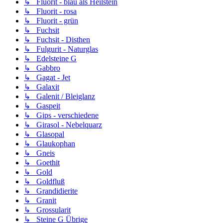
↳ Fluorit - blau als Heilstein
↳ Fluorit - rosa
↳ Fluorit - grün
↳ Fuchsit
↳ Fuchsit - Disthen
↳ Fulgurit - Naturglas
↳ Edelsteine G
↳ Gabbro
↳ Gagat - Jet
↳ Galaxit
↳ Galenit / Bleiglanz
↳ Gaspeit
↳ Gips - verschiedene
↳ Girasol - Nebelquarz
↳ Glasopal
↳ Glaukophan
↳ Gneis
↳ Goethit
↳ Gold
↳ Goldfluß
↳ Grandidierite
↳ Granit
↳ Grossularit
↳ Steine G Übrige