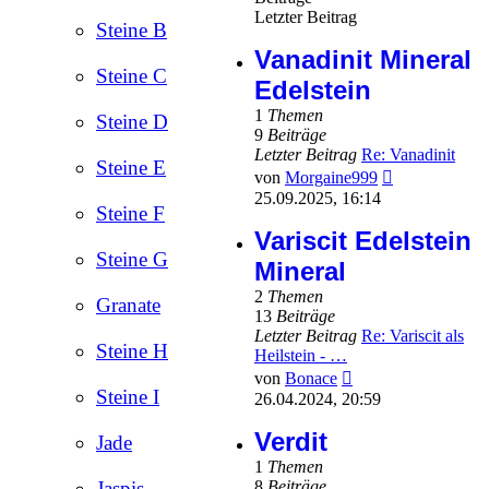
Letzter Beitrag
Steine B
Vanadinit Mineral
Steine C
Edelstein
1
Themen
Steine D
9
Beiträge
Letzter Beitrag
Re: Vanadinit
Steine E
Neuester
von
Morgaine999
Beitrag
25.09.2025, 16:14
Steine F
Variscit Edelstein
Steine G
Mineral
2
Themen
Granate
13
Beiträge
Letzter Beitrag
Re: Variscit als
Steine H
Heilstein - …
Neuester
von
Bonace
Beitrag
Steine I
26.04.2024, 20:59
Verdit
Jade
1
Themen
8
Beiträge
Jaspis