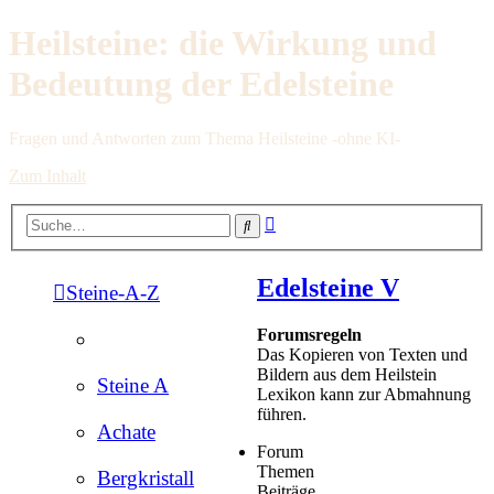
Heilsteine: die Wirkung und
Bedeutung der Edelsteine
Fragen und Antworten zum Thema Heilsteine -ohne KI-
Zum Inhalt
Erweiterte
Suche
Suche
Edelsteine V
Steine-A-Z
Forumsregeln
Das Kopieren von Texten und
Bildern aus dem Heilstein
Steine A
Lexikon kann zur Abmahnung
führen.
Achate
Forum
Themen
Bergkristall
Beiträge