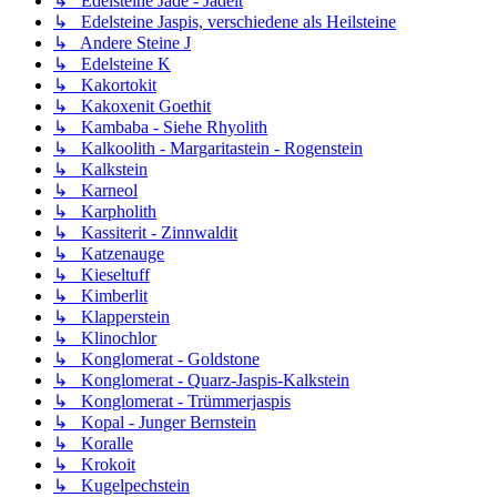
↳ Edelsteine Jade - Jadeit
↳ Edelsteine Jaspis, verschiedene als Heilsteine
↳ Andere Steine J
↳ Edelsteine K
↳ Kakortokit
↳ Kakoxenit Goethit
↳ Kambaba - Siehe Rhyolith
↳ Kalkoolith - Margaritastein - Rogenstein
↳ Kalkstein
↳ Karneol
↳ Karpholith
↳ Kassiterit - Zinnwaldit
↳ Katzenauge
↳ Kieseltuff
↳ Kimberlit
↳ Klapperstein
↳ Klinochlor
↳ Konglomerat - Goldstone
↳ Konglomerat - Quarz-Jaspis-Kalkstein
↳ Konglomerat - Trümmerjaspis
↳ Kopal - Junger Bernstein
↳ Koralle
↳ Krokoit
↳ Kugelpechstein