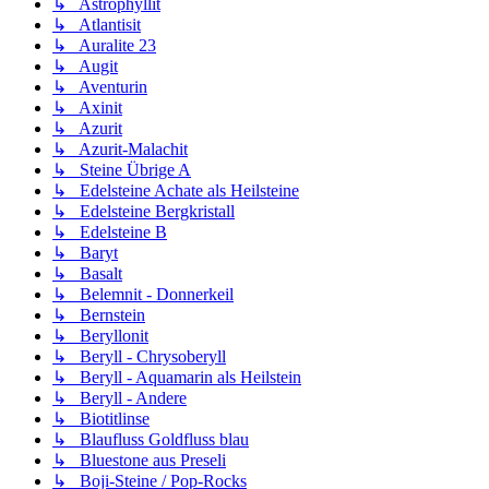
↳ Astrophyllit
↳ Atlantisit
↳ Auralite 23
↳ Augit
↳ Aventurin
↳ Axinit
↳ Azurit
↳ Azurit-Malachit
↳ Steine Übrige A
↳ Edelsteine Achate als Heilsteine
↳ Edelsteine Bergkristall
↳ Edelsteine B
↳ Baryt
↳ Basalt
↳ Belemnit - Donnerkeil
↳ Bernstein
↳ Beryllonit
↳ Beryll - Chrysoberyll
↳ Beryll - Aquamarin als Heilstein
↳ Beryll - Andere
↳ Biotitlinse
↳ Blaufluss Goldfluss blau
↳ Bluestone aus Preseli
↳ Boji-Steine / Pop-Rocks