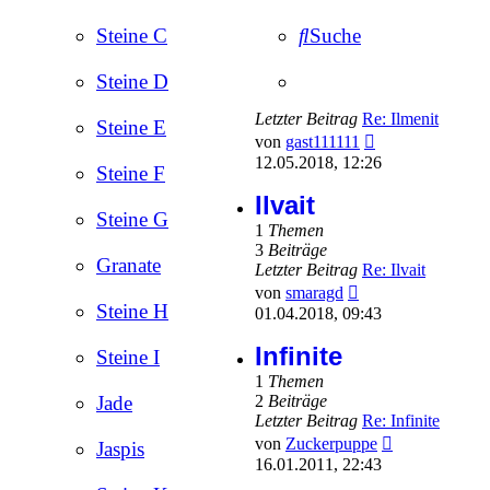
Steine C
Suche
Steine D
Letzter Beitrag
Re: Ilmenit
Steine E
Neuester
von
gast111111
Beitrag
12.05.2018, 12:26
Steine F
Ilvait
Steine G
1
Themen
3
Beiträge
Granate
Letzter Beitrag
Re: Ilvait
Neuester
von
smaragd
Beitrag
Steine H
01.04.2018, 09:43
Infinite
Steine I
1
Themen
2
Beiträge
Jade
Letzter Beitrag
Re: Infinite
Neuester
von
Zuckerpuppe
Jaspis
Beitrag
16.01.2011, 22:43