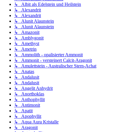
↳ Albit als Edelstein und Heilstein
↳ Alexandrit
↳ Alexandrit
↳ Alunit Alaunstein
↳ Alunit Alaunstein
↳ Amazonit
↳ Amblygonit
↳ Amethyst
↳ Ametrin
↳ Ammolith - opalisierter Ammonit
↳ Ammonit - versteinert Calcit-Aragonit
↳ Amulettstein - Australischer Stern-Achat
↳ Anatas
↳ Andalusit
↳ Andalusit
↳ Angelit Anhydrit
↳ Anorthoklas
↳ Anthophyllit
↳ Antimonit
↳ Apatit
↳ Apophyllit
↳ Aqua Aura Kristalle
↳ Aragonit