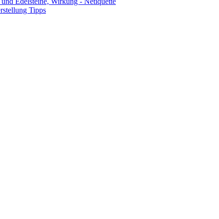
und Edelsteine, Wirkung - Netiquette
stellung Tipps