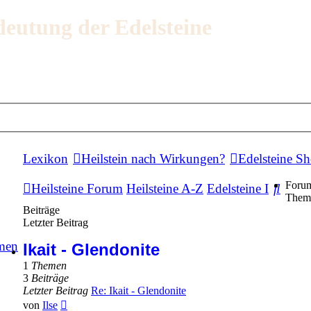
deutung der Edelsteine
Lexikon
Heilstein nach Wirkungen?
Edelsteine S
Foru
Such
Heilsteine Forum
Heilsteine A-Z
Edelsteine I
Them
Beiträge
Letzter Beitrag
men
Ikait - Glendonite
1
Themen
3
Beiträge
Letzter Beitrag
Re: Ikait - Glendonite
Neuester
von
Ilse