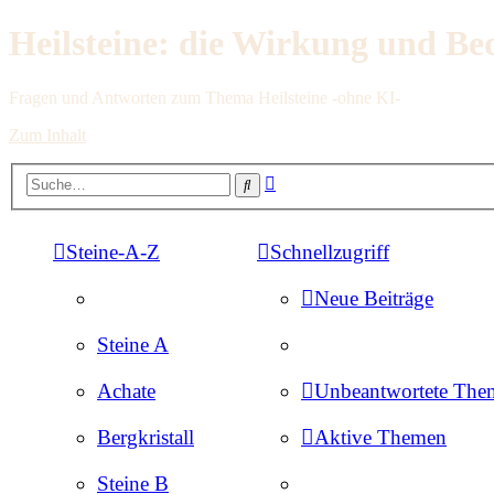
Heilsteine: die Wirkung und Be
Fragen und Antworten zum Thema Heilsteine -ohne KI-
Zum Inhalt
Erweiterte
Suche
Suche
Steine-A-Z
Schnellzugriff
Neue Beiträge
Steine A
Achate
Unbeantwortete The
Bergkristall
Aktive Themen
Steine B