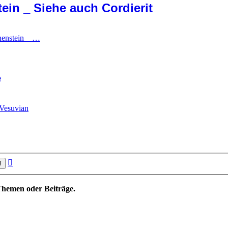
tein _ Siehe auch Cordierit
nnenstein _ …
e
r Vesuvian
Erweiterte
Suche
Suche
Themen oder Beiträge.