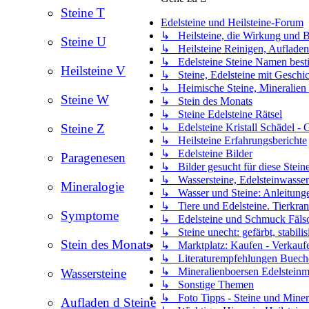
Steine T
Edelsteine und Heilsteine-Forum
↳ Heilsteine, die Wirkung und B
Steine U
↳ Heilsteine Reinigen, Aufladen
↳ Edelsteine Steine Namen besti
Heilsteine V
↳ Steine, Edelsteine mit Geschic
↳ Heimische Steine, Mineralien
Steine W
↳ Stein des Monats
↳ Steine Edelsteine Rätsel
↳ Edelsteine Kristall Schädel - G
Steine Z
↳ Heilsteine Erfahrungsberichte
↳ Edelsteine Bilder
Paragenesen
↳ Bilder gesucht für diese Stein
↳ Wassersteine, Edelsteinwasser
Mineralogie
↳ Wasser und Steine: Anleitung
↳ Tiere und Edelsteine. Tierkran
Symptome
↳ Edelsteine und Schmuck Fäls
↳ Steine unecht: gefärbt, stabilisi
Stein des Monats
↳ Marktplatz: Kaufen - Verkaufe
↳ Literaturempfehlungen Bueche
↳ Mineralienboersen Edelsteinm
Wassersteine
↳ Sonstige Themen
↳ Foto Tipps - Steine und Mineral
Aufladen d Steine