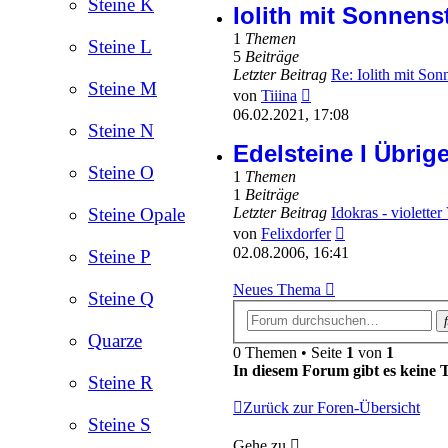
Steine K
Iolith mit Sonnens
1
Themen
Steine L
5
Beiträge
Letzter Beitrag
Re: Iolith mit So
Steine M
Neuester
von
Tiiina
Beitrag
06.02.2021, 17:08
Steine N
Edelsteine I Übrig
Steine O
1
Themen
1
Beiträge
Letzter Beitrag
Idokras - violette
Steine Opale
Neuester
von
Felixdorfer
Beitrag
02.08.2006, 16:41
Steine P
Neues Thema
Steine Q
Quarze
0 Themen • Seite
1
von
1
In diesem Forum gibt es keine 
Steine R
Zurück zur Foren-Übersicht
Steine S
Gehe zu