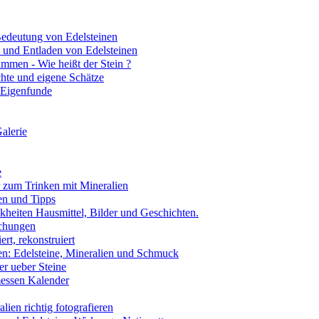
edeutung von Edelsteinen
 und Entladen von Edelsteinen
mmen - Wie heißt der Stein ?
hte und eigene Schätze
 Eigenfunde
alerie
e
 zum Trinken mit Mineralien
en und Tipps
kheiten Hausmittel, Bilder und Geschichten.
chungen
ert, rekonstruiert
n: Edelsteine, Mineralien und Schmuck
r ueber Steine
essen Kalender
ien richtig fotografieren