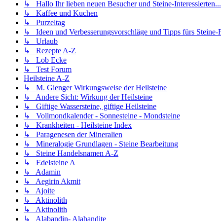
↳ Hallo Ihr lieben neuen Besucher und Steine-Interessierten...
↳ Kaffee und Kuchen
↳ Purzeltag
↳ Ideen und Verbesserungsvorschläge und Tipps fürs Steine
↳ Urlaub
↳ Rezepte A-Z
↳ Lob Ecke
↳ Test Forum
Heilsteine A-Z
↳ M. Gienger Wirkungsweise der Heilsteine
↳ Andere Sicht: Wirkung der Heilsteine
↳ Giftige Wassersteine, giftige Heilsteine
↳ Vollmondkalender - Sonnesteine - Mondsteine
↳ Krankheiten - Heilsteine Index
↳ Paragenesen der Mineralien
↳ Mineralogie Grundlagen - Steine Bearbeitung
↳ Steine Handelsnamen A-Z
↳ Edelsteine A
↳ Adamin
↳ Aegirin Akmit
↳ Ajoite
↳ Aktinolith
↳ Aktinolith
↳ Alabandin- Alabandite