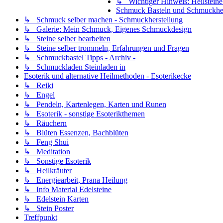
↳ Wichtiger Hinweis: Heilsteine 
Schmuck Basteln und Schmuckher
↳ Schmuck selber machen - Schmuckherstellung
↳ Galerie: Mein Schmuck, Eigenes Schmuckdesign
↳ Steine selber bearbeiten
↳ Steine selber trommeln, Erfahrungen und Fragen
↳ Schmuckbastel Tipps - Archiv -
↳ Schmuckladen Steinladen in
Esoterik und alternative Heilmethoden - Esoterikecke
↳ Reiki
↳ Engel
↳ Pendeln, Kartenlegen, Karten und Runen
↳ Esoterik - sonstige Esoterikthemen
↳ Räuchern
↳ Blüten Essenzen, Bachblüten
↳ Feng Shui
↳ Meditation
↳ Sonstige Esoterik
↳ Heilkräuter
↳ Energiearbeit, Prana Heilung
↳ Info Material Edelsteine
↳ Edelstein Karten
↳ Stein Poster
Treffpunkt