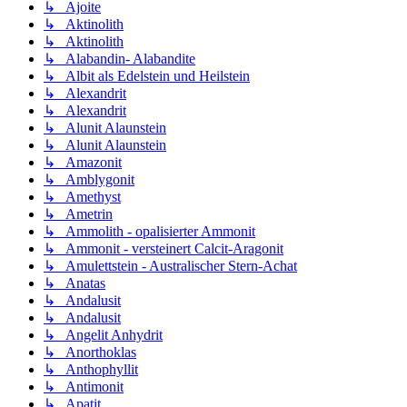
↳ Ajoite
↳ Aktinolith
↳ Aktinolith
↳ Alabandin- Alabandite
↳ Albit als Edelstein und Heilstein
↳ Alexandrit
↳ Alexandrit
↳ Alunit Alaunstein
↳ Alunit Alaunstein
↳ Amazonit
↳ Amblygonit
↳ Amethyst
↳ Ametrin
↳ Ammolith - opalisierter Ammonit
↳ Ammonit - versteinert Calcit-Aragonit
↳ Amulettstein - Australischer Stern-Achat
↳ Anatas
↳ Andalusit
↳ Andalusit
↳ Angelit Anhydrit
↳ Anorthoklas
↳ Anthophyllit
↳ Antimonit
↳ Apatit