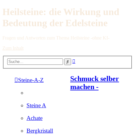
Heilsteine: die Wirkung und
Bedeutung der Edelsteine
Fragen und Antworten zum Thema Heilsteine -ohne KI-
Zum Inhalt
Erweiterte
Suche
Suche
Schmuck selber
Steine-A-Z
machen -
Steine A
Achate
Bergkristall