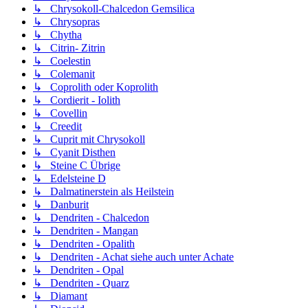
↳ Chrysokoll-Chalcedon Gemsilica
↳ Chrysopras
↳ Chytha
↳ Citrin- Zitrin
↳ Coelestin
↳ Colemanit
↳ Coprolith oder Koprolith
↳ Cordierit - Iolith
↳ Covellin
↳ Creedit
↳ Cuprit mit Chrysokoll
↳ Cyanit Disthen
↳ Steine C Übrige
↳ Edelsteine D
↳ Dalmatinerstein als Heilstein
↳ Danburit
↳ Dendriten - Chalcedon
↳ Dendriten - Mangan
↳ Dendriten - Opalith
↳ Dendriten - Achat siehe auch unter Achate
↳ Dendriten - Opal
↳ Dendriten - Quarz
↳ Diamant