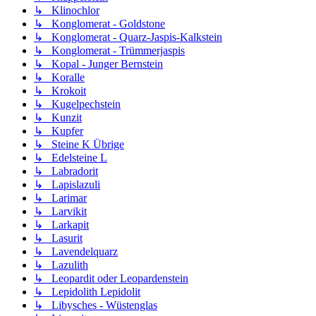
↳ Klinochlor
↳ Konglomerat - Goldstone
↳ Konglomerat - Quarz-Jaspis-Kalkstein
↳ Konglomerat - Trümmerjaspis
↳ Kopal - Junger Bernstein
↳ Koralle
↳ Krokoit
↳ Kugelpechstein
↳ Kunzit
↳ Kupfer
↳ Steine K Übrige
↳ Edelsteine L
↳ Labradorit
↳ Lapislazuli
↳ Larimar
↳ Larvikit
↳ Larkapit
↳ Lasurit
↳ Lavendelquarz
↳ Lazulith
↳ Leopardit oder Leopardenstein
↳ Lepidolith Lepidolit
↳ Libysches - Wüstenglas