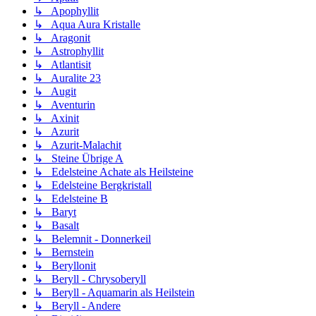
↳ Apophyllit
↳ Aqua Aura Kristalle
↳ Aragonit
↳ Astrophyllit
↳ Atlantisit
↳ Auralite 23
↳ Augit
↳ Aventurin
↳ Axinit
↳ Azurit
↳ Azurit-Malachit
↳ Steine Übrige A
↳ Edelsteine Achate als Heilsteine
↳ Edelsteine Bergkristall
↳ Edelsteine B
↳ Baryt
↳ Basalt
↳ Belemnit - Donnerkeil
↳ Bernstein
↳ Beryllonit
↳ Beryll - Chrysoberyll
↳ Beryll - Aquamarin als Heilstein
↳ Beryll - Andere