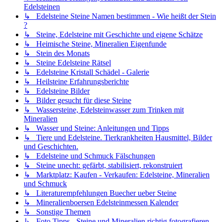
Edelsteinen
↳ Edelsteine Steine Namen bestimmen - Wie heißt der Stein
?
↳ Steine, Edelsteine mit Geschichte und eigene Schätze
↳ Heimische Steine, Mineralien Eigenfunde
↳ Stein des Monats
↳ Steine Edelsteine Rätsel
↳ Edelsteine Kristall Schädel - Galerie
↳ Heilsteine Erfahrungsberichte
↳ Edelsteine Bilder
↳ Bilder gesucht für diese Steine
↳ Wassersteine, Edelsteinwasser zum Trinken mit
Mineralien
↳ Wasser und Steine: Anleitungen und Tipps
↳ Tiere und Edelsteine. Tierkrankheiten Hausmittel, Bilder
und Geschichten.
↳ Edelsteine und Schmuck Fälschungen
↳ Steine unecht: gefärbt, stabilisiert, rekonstruiert
↳ Marktplatz: Kaufen - Verkaufen: Edelsteine, Mineralien
und Schmuck
↳ Literaturempfehlungen Buecher ueber Steine
↳ Mineralienboersen Edelsteinmessen Kalender
↳ Sonstige Themen
↳ Foto Tipps - Steine und Mineralien richtig fotografieren