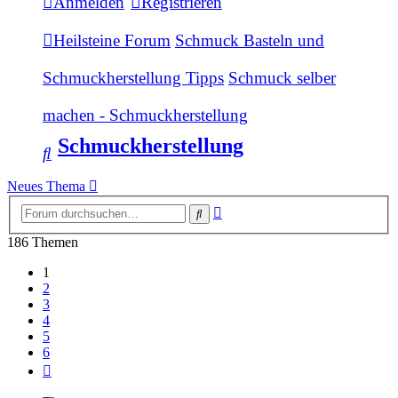
Anmelden
Registrieren
Heilsteine Forum
Schmuck Basteln und
Schmuckherstellung Tipps
Schmuck selber
machen - Schmuckherstellung
Schmuckherstellung
Suche
Neues Thema
Erweiterte
Suche
Suche
186 Themen
1
2
3
4
5
6
Nächste