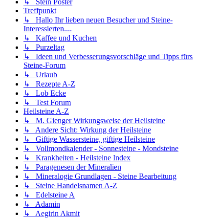
↳ Stein Poster
Treffpunkt
↳ Hallo Ihr lieben neuen Besucher und Steine-
Interessierten....
↳ Kaffee und Kuchen
↳ Purzeltag
↳ Ideen und Verbesserungsvorschläge und Tipps fürs
Steine-Forum
↳ Urlaub
↳ Rezepte A-Z
↳ Lob Ecke
↳ Test Forum
Heilsteine A-Z
↳ M. Gienger Wirkungsweise der Heilsteine
↳ Andere Sicht: Wirkung der Heilsteine
↳ Giftige Wassersteine, giftige Heilsteine
↳ Vollmondkalender - Sonnesteine - Mondsteine
↳ Krankheiten - Heilsteine Index
↳ Paragenesen der Mineralien
↳ Mineralogie Grundlagen - Steine Bearbeitung
↳ Steine Handelsnamen A-Z
↳ Edelsteine A
↳ Adamin
↳ Aegirin Akmit