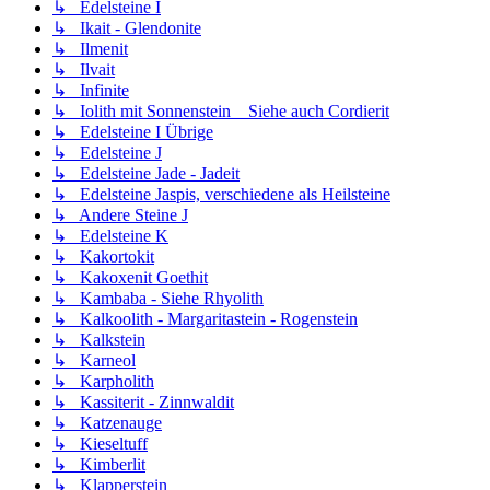
↳ Edelsteine I
↳ Ikait - Glendonite
↳ Ilmenit
↳ Ilvait
↳ Infinite
↳ Iolith mit Sonnenstein _ Siehe auch Cordierit
↳ Edelsteine I Übrige
↳ Edelsteine J
↳ Edelsteine Jade - Jadeit
↳ Edelsteine Jaspis, verschiedene als Heilsteine
↳ Andere Steine J
↳ Edelsteine K
↳ Kakortokit
↳ Kakoxenit Goethit
↳ Kambaba - Siehe Rhyolith
↳ Kalkoolith - Margaritastein - Rogenstein
↳ Kalkstein
↳ Karneol
↳ Karpholith
↳ Kassiterit - Zinnwaldit
↳ Katzenauge
↳ Kieseltuff
↳ Kimberlit
↳ Klapperstein