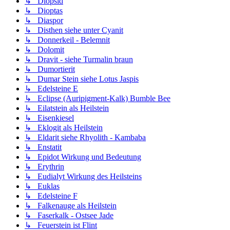
↳ Diopsid
↳ Dioptas
↳ Diaspor
↳ Disthen siehe unter Cyanit
↳ Donnerkeil - Belemnit
↳ Dolomit
↳ Dravit - siehe Turmalin braun
↳ Dumortierit
↳ Dumar Stein siehe Lotus Jaspis
↳ Edelsteine E
↳ Eclipse (Auripigment-Kalk) Bumble Bee
↳ Eilatstein als Heilstein
↳ Eisenkiesel
↳ Eklogit als Heilstein
↳ Eldarit siehe Rhyolith - Kambaba
↳ Enstatit
↳ Epidot Wirkung und Bedeutung
↳ Erythrin
↳ Eudialyt Wirkung des Heilsteins
↳ Euklas
↳ Edelsteine F
↳ Falkenauge als Heilstein
↳ Faserkalk - Ostsee Jade
↳ Feuerstein ist Flint