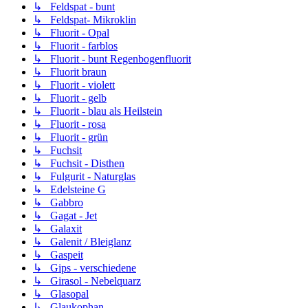
↳ Feldspat - bunt
↳ Feldspat- Mikroklin
↳ Fluorit - Opal
↳ Fluorit - farblos
↳ Fluorit - bunt Regenbogenfluorit
↳ Fluorit braun
↳ Fluorit - violett
↳ Fluorit - gelb
↳ Fluorit - blau als Heilstein
↳ Fluorit - rosa
↳ Fluorit - grün
↳ Fuchsit
↳ Fuchsit - Disthen
↳ Fulgurit - Naturglas
↳ Edelsteine G
↳ Gabbro
↳ Gagat - Jet
↳ Galaxit
↳ Galenit / Bleiglanz
↳ Gaspeit
↳ Gips - verschiedene
↳ Girasol - Nebelquarz
↳ Glasopal
↳ Glaukophan