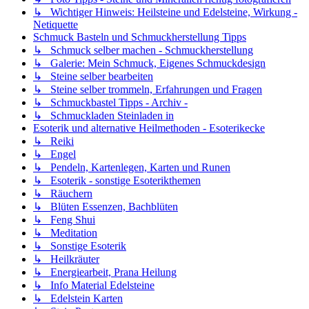
↳ Wichtiger Hinweis: Heilsteine und Edelsteine, Wirkung -
Netiquette
Schmuck Basteln und Schmuckherstellung Tipps
↳ Schmuck selber machen - Schmuckherstellung
↳ Galerie: Mein Schmuck, Eigenes Schmuckdesign
↳ Steine selber bearbeiten
↳ Steine selber trommeln, Erfahrungen und Fragen
↳ Schmuckbastel Tipps - Archiv -
↳ Schmuckladen Steinladen in
Esoterik und alternative Heilmethoden - Esoterikecke
↳ Reiki
↳ Engel
↳ Pendeln, Kartenlegen, Karten und Runen
↳ Esoterik - sonstige Esoterikthemen
↳ Räuchern
↳ Blüten Essenzen, Bachblüten
↳ Feng Shui
↳ Meditation
↳ Sonstige Esoterik
↳ Heilkräuter
↳ Energiearbeit, Prana Heilung
↳ Info Material Edelsteine
↳ Edelstein Karten