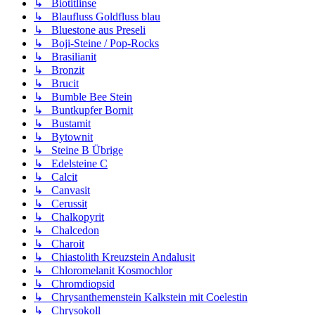
↳ Biotitlinse
↳ Blaufluss Goldfluss blau
↳ Bluestone aus Preseli
↳ Boji-Steine / Pop-Rocks
↳ Brasilianit
↳ Bronzit
↳ Brucit
↳ Bumble Bee Stein
↳ Buntkupfer Bornit
↳ Bustamit
↳ Bytownit
↳ Steine B Übrige
↳ Edelsteine C
↳ Calcit
↳ Canvasit
↳ Cerussit
↳ Chalkopyrit
↳ Chalcedon
↳ Charoit
↳ Chiastolith Kreuzstein Andalusit
↳ Chloromelanit Kosmochlor
↳ Chromdiopsid
↳ Chrysanthemenstein Kalkstein mit Coelestin
↳ Chrysokoll