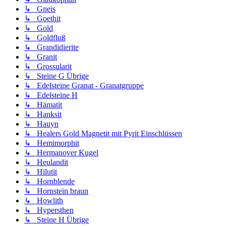
↳ Gneis
↳ Goethit
↳ Gold
↳ Goldfluß
↳ Grandidierite
↳ Granit
↳ Grossularit
↳ Steine G Übrige
↳ Edelsteine Granat - Granatgruppe
↳ Edelsteine H
↳ Hämatit
↳ Hanksit
↳ Hauyn
↳ Healers Gold Magnetit mit Pyrit Einschlüssen
↳ Hemimorphit
↳ Hermanover Kugel
↳ Heulandit
↳ Hilutit
↳ Hornblende
↳ Hornstein braun
↳ Howlith
↳ Hypersthen
↳ Steine H Übrige