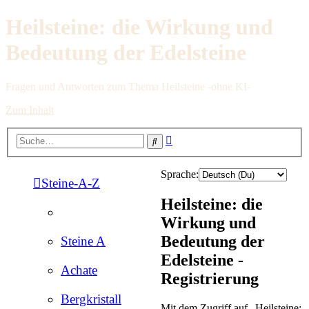
Heilsteine: die Wirkung und
Bedeutung der Edelsteine
Fragen und Antworten zum Thema Heilsteine -ohne KI-
Zum Inhalt
Erweiterte
Suche
Suche
Sprache:
Steine-A-Z
Heilsteine: die
Wirkung und
Bedeutung der
Steine A
Edelsteine -
Achate
Registrierung
Bergkristall
Mit dem Zugriff auf „Heilsteine: