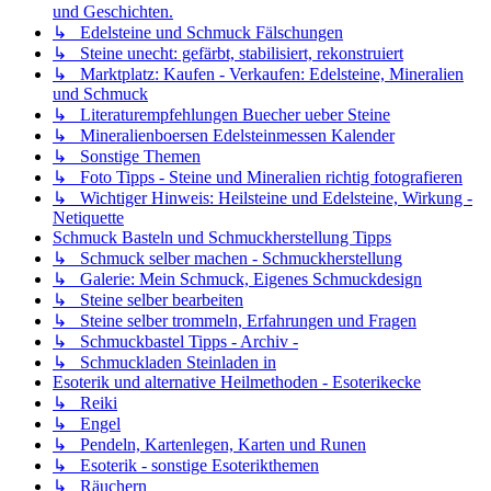
und Geschichten.
↳ Edelsteine und Schmuck Fälschungen
↳ Steine unecht: gefärbt, stabilisiert, rekonstruiert
↳ Marktplatz: Kaufen - Verkaufen: Edelsteine, Mineralien
und Schmuck
↳ Literaturempfehlungen Buecher ueber Steine
↳ Mineralienboersen Edelsteinmessen Kalender
↳ Sonstige Themen
↳ Foto Tipps - Steine und Mineralien richtig fotografieren
↳ Wichtiger Hinweis: Heilsteine und Edelsteine, Wirkung -
Netiquette
Schmuck Basteln und Schmuckherstellung Tipps
↳ Schmuck selber machen - Schmuckherstellung
↳ Galerie: Mein Schmuck, Eigenes Schmuckdesign
↳ Steine selber bearbeiten
↳ Steine selber trommeln, Erfahrungen und Fragen
↳ Schmuckbastel Tipps - Archiv -
↳ Schmuckladen Steinladen in
Esoterik und alternative Heilmethoden - Esoterikecke
↳ Reiki
↳ Engel
↳ Pendeln, Kartenlegen, Karten und Runen
↳ Esoterik - sonstige Esoterikthemen
↳ Räuchern