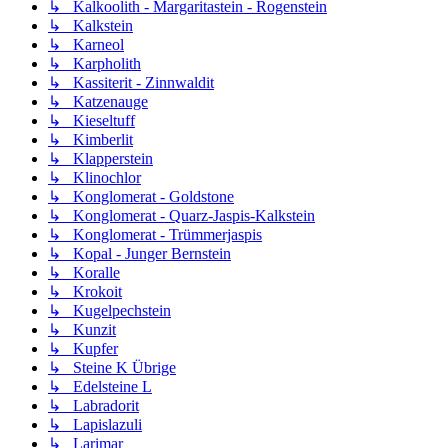
↳ Kalkoolith - Margaritastein - Rogenstein
↳ Kalkstein
↳ Karneol
↳ Karpholith
↳ Kassiterit - Zinnwaldit
↳ Katzenauge
↳ Kieseltuff
↳ Kimberlit
↳ Klapperstein
↳ Klinochlor
↳ Konglomerat - Goldstone
↳ Konglomerat - Quarz-Jaspis-Kalkstein
↳ Konglomerat - Trümmerjaspis
↳ Kopal - Junger Bernstein
↳ Koralle
↳ Krokoit
↳ Kugelpechstein
↳ Kunzit
↳ Kupfer
↳ Steine K Übrige
↳ Edelsteine L
↳ Labradorit
↳ Lapislazuli
↳ Larimar