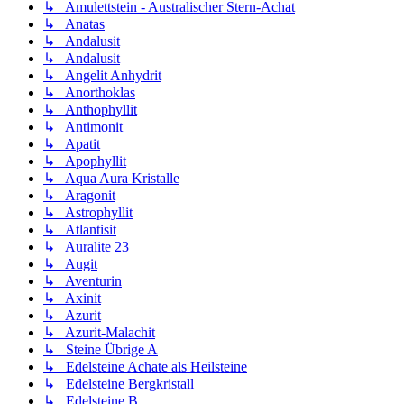
↳ Amulettstein - Australischer Stern-Achat
↳ Anatas
↳ Andalusit
↳ Andalusit
↳ Angelit Anhydrit
↳ Anorthoklas
↳ Anthophyllit
↳ Antimonit
↳ Apatit
↳ Apophyllit
↳ Aqua Aura Kristalle
↳ Aragonit
↳ Astrophyllit
↳ Atlantisit
↳ Auralite 23
↳ Augit
↳ Aventurin
↳ Axinit
↳ Azurit
↳ Azurit-Malachit
↳ Steine Übrige A
↳ Edelsteine Achate als Heilsteine
↳ Edelsteine Bergkristall
↳ Edelsteine B