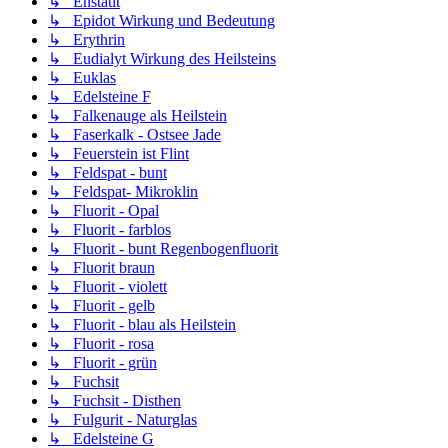
↳ Enstatit
↳ Epidot Wirkung und Bedeutung
↳ Erythrin
↳ Eudialyt Wirkung des Heilsteins
↳ Euklas
↳ Edelsteine F
↳ Falkenauge als Heilstein
↳ Faserkalk - Ostsee Jade
↳ Feuerstein ist Flint
↳ Feldspat - bunt
↳ Feldspat- Mikroklin
↳ Fluorit - Opal
↳ Fluorit - farblos
↳ Fluorit - bunt Regenbogenfluorit
↳ Fluorit braun
↳ Fluorit - violett
↳ Fluorit - gelb
↳ Fluorit - blau als Heilstein
↳ Fluorit - rosa
↳ Fluorit - grün
↳ Fuchsit
↳ Fuchsit - Disthen
↳ Fulgurit - Naturglas
↳ Edelsteine G