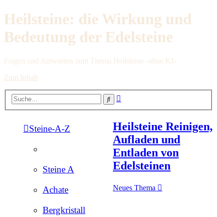
Heilsteine: die Wirkung und
Bedeutung der Edelsteine
Fragen und Antworten zum Thema Heilsteine -ohne KI-
Zum Inhalt
Erweiterte
Suche
Suche
Heilsteine Reinigen,
Steine-A-Z
Aufladen und
Entladen von
Edelsteinen
Steine A
Neues Thema
Achate
Bergkristall