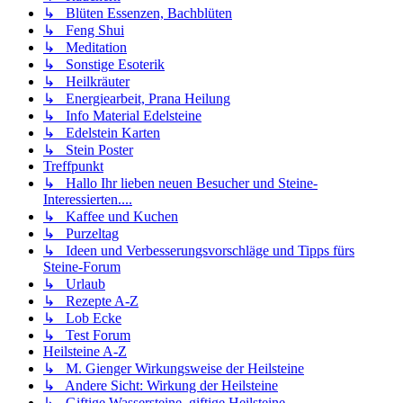
↳ Blüten Essenzen, Bachblüten
↳ Feng Shui
↳ Meditation
↳ Sonstige Esoterik
↳ Heilkräuter
↳ Energiearbeit, Prana Heilung
↳ Info Material Edelsteine
↳ Edelstein Karten
↳ Stein Poster
Treffpunkt
↳ Hallo Ihr lieben neuen Besucher und Steine-
Interessierten....
↳ Kaffee und Kuchen
↳ Purzeltag
↳ Ideen und Verbesserungsvorschläge und Tipps fürs
Steine-Forum
↳ Urlaub
↳ Rezepte A-Z
↳ Lob Ecke
↳ Test Forum
Heilsteine A-Z
↳ M. Gienger Wirkungsweise der Heilsteine
↳ Andere Sicht: Wirkung der Heilsteine
↳ Giftige Wassersteine, giftige Heilsteine