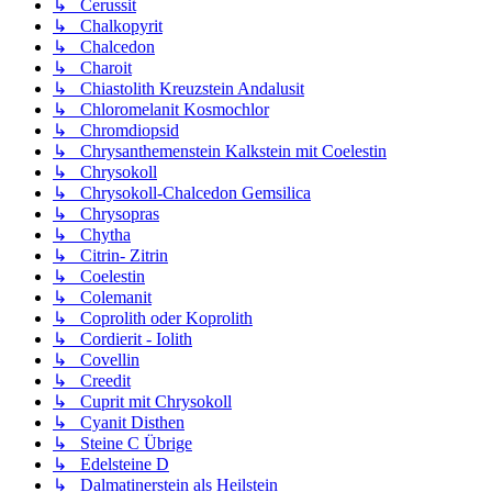
↳ Cerussit
↳ Chalkopyrit
↳ Chalcedon
↳ Charoit
↳ Chiastolith Kreuzstein Andalusit
↳ Chloromelanit Kosmochlor
↳ Chromdiopsid
↳ Chrysanthemenstein Kalkstein mit Coelestin
↳ Chrysokoll
↳ Chrysokoll-Chalcedon Gemsilica
↳ Chrysopras
↳ Chytha
↳ Citrin- Zitrin
↳ Coelestin
↳ Colemanit
↳ Coprolith oder Koprolith
↳ Cordierit - Iolith
↳ Covellin
↳ Creedit
↳ Cuprit mit Chrysokoll
↳ Cyanit Disthen
↳ Steine C Übrige
↳ Edelsteine D
↳ Dalmatinerstein als Heilstein