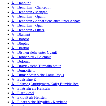
↳ Danburit
↳ Dendriten - Chalcedon
↳ Dendriten - Mangan
↳ Dendriten - Opalith
↳ Dendriten - Achat siehe auch unter Achate
↳ Dendriten - Opal
↳ Dendriten - Quarz
↳ Diamant
↳ Diopsid
↳ Dioptas
↳ Diaspor
↳ Disthen siehe unter Cyanit
↳ Donnerkeil - Belemnit
↳ Dolomit
↳ Dravit - siehe Turmalin braun
↳ Dumortierit
↳ Dumar Stein siehe Lotus Jaspis
↳ Edelsteine E
↳ Eclipse (Auripigment-Kalk) Bumble Bee
↳ Eilatstein als Heilstein
↳ Eisenkiesel
↳ Eklogit als Heilstein
↳ Eldarit siehe Rhyolith - Kambaba