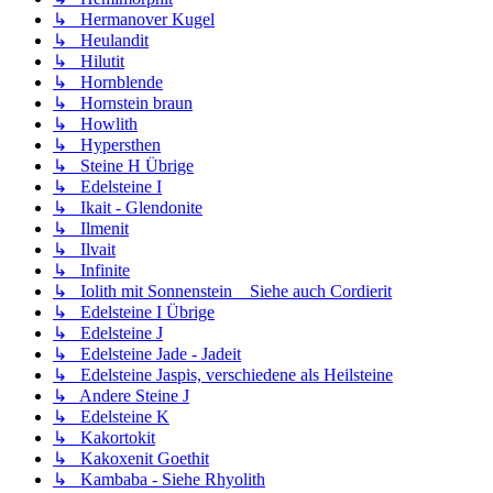
↳ Hermanover Kugel
↳ Heulandit
↳ Hilutit
↳ Hornblende
↳ Hornstein braun
↳ Howlith
↳ Hypersthen
↳ Steine H Übrige
↳ Edelsteine I
↳ Ikait - Glendonite
↳ Ilmenit
↳ Ilvait
↳ Infinite
↳ Iolith mit Sonnenstein _ Siehe auch Cordierit
↳ Edelsteine I Übrige
↳ Edelsteine J
↳ Edelsteine Jade - Jadeit
↳ Edelsteine Jaspis, verschiedene als Heilsteine
↳ Andere Steine J
↳ Edelsteine K
↳ Kakortokit
↳ Kakoxenit Goethit
↳ Kambaba - Siehe Rhyolith