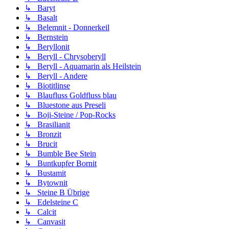
↳ Baryt
↳ Basalt
↳ Belemnit - Donnerkeil
↳ Bernstein
↳ Beryllonit
↳ Beryll - Chrysoberyll
↳ Beryll - Aquamarin als Heilstein
↳ Beryll - Andere
↳ Biotitlinse
↳ Blaufluss Goldfluss blau
↳ Bluestone aus Preseli
↳ Boji-Steine / Pop-Rocks
↳ Brasilianit
↳ Bronzit
↳ Brucit
↳ Bumble Bee Stein
↳ Buntkupfer Bornit
↳ Bustamit
↳ Bytownit
↳ Steine B Übrige
↳ Edelsteine C
↳ Calcit
↳ Canvasit