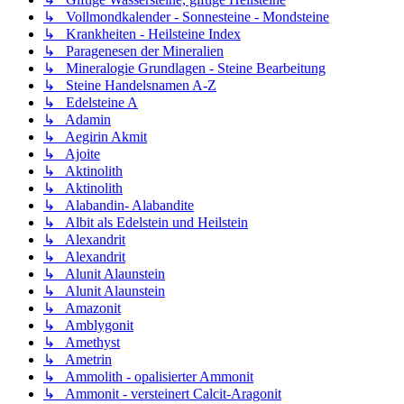
↳ Vollmondkalender - Sonnesteine - Mondsteine
↳ Krankheiten - Heilsteine Index
↳ Paragenesen der Mineralien
↳ Mineralogie Grundlagen - Steine Bearbeitung
↳ Steine Handelsnamen A-Z
↳ Edelsteine A
↳ Adamin
↳ Aegirin Akmit
↳ Ajoite
↳ Aktinolith
↳ Aktinolith
↳ Alabandin- Alabandite
↳ Albit als Edelstein und Heilstein
↳ Alexandrit
↳ Alexandrit
↳ Alunit Alaunstein
↳ Alunit Alaunstein
↳ Amazonit
↳ Amblygonit
↳ Amethyst
↳ Ametrin
↳ Ammolith - opalisierter Ammonit
↳ Ammonit - versteinert Calcit-Aragonit