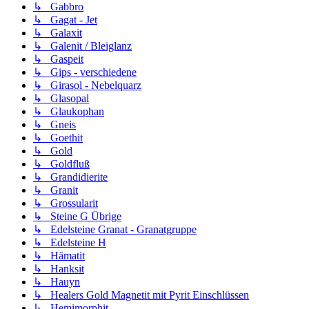
↳ Gabbro
↳ Gagat - Jet
↳ Galaxit
↳ Galenit / Bleiglanz
↳ Gaspeit
↳ Gips - verschiedene
↳ Girasol - Nebelquarz
↳ Glasopal
↳ Glaukophan
↳ Gneis
↳ Goethit
↳ Gold
↳ Goldfluß
↳ Grandidierite
↳ Granit
↳ Grossularit
↳ Steine G Übrige
↳ Edelsteine Granat - Granatgruppe
↳ Edelsteine H
↳ Hämatit
↳ Hanksit
↳ Hauyn
↳ Healers Gold Magnetit mit Pyrit Einschlüssen
↳ Hemimorphit