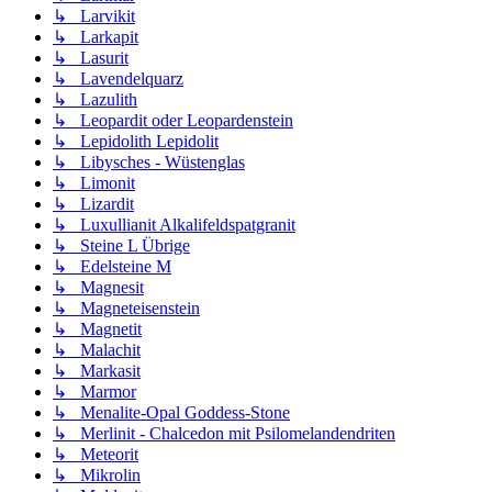
↳ Larvikit
↳ Larkapit
↳ Lasurit
↳ Lavendelquarz
↳ Lazulith
↳ Leopardit oder Leopardenstein
↳ Lepidolith Lepidolit
↳ Libysches - Wüstenglas
↳ Limonit
↳ Lizardit
↳ Luxullianit Alkalifeldspatgranit
↳ Steine L Übrige
↳ Edelsteine M
↳ Magnesit
↳ Magneteisenstein
↳ Magnetit
↳ Malachit
↳ Markasit
↳ Marmor
↳ Menalite-Opal Goddess-Stone
↳ Merlinit - Chalcedon mit Psilomelandendriten
↳ Meteorit
↳ Mikrolin